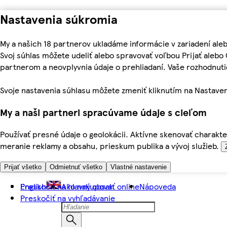
Nastavenia súkromia
My a našich 18 partnerov ukladáme informácie v zariadení ale
Svoj súhlas môžete udeliť alebo spravovať voľbou Prijať aleb
partnerom a neovplyvnia údaje o prehliadaní. Vaše rozhodnu
Svoje nastavenia súhlasu môžete zmeniť kliknutím na Nastaven
My a naši partneri spracúvame údaje s cieľom
Používať presné údaje o geolokácii. Aktívne skenovať charakter
meranie reklamy a obsahu, prieskum publika a vývoj služieb.
Prijať všetko
Odmietnuť všetko
Vlastné nastavenie
Preskočiť na hlavný obsah
English
Ako nakupovať online
Nápoveda
Preskočiť na vyhľadávanie