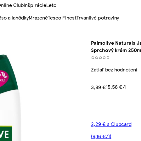
nline Club
Inšpirácie
Leto
so a lahôdky
Mrazené
Tesco Finest
Trvanlivé potraviny
Palmolive Naturals J
Sprchový krém 250m
Zatiaľ bez hodnotení
15,56 €/l
3,89 €
2,29 € s Clubcard
(9,16 €/l)