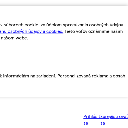
m v súboroch cookie, za účelom spracúvania osobných údajov.
anu osobných údajov a cookies.
Tieto voľby oznámime našim
a našom webe.
ť k informáciám na zariadení. Personalizovaná reklama a obsah,
Prihlásiť
Zaregistrovať
sa
sa