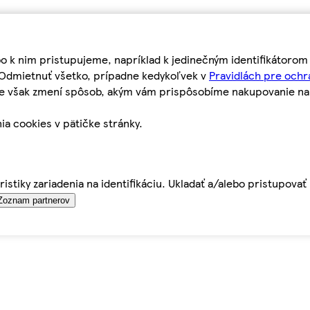
bo k nim pristupujeme, napríklad k jedinečným identifikátoro
o Odmietnuť všetko, prípadne kedykoľvek v
Pravidlách pre ochr
tie však zmení spôsob, akým vám prispôsobíme nakupovanie n
ia cookies v pätičke stránky.
istiky zariadenia na identifikáciu. Ukladať a/alebo pristupova
Zoznam partnerov