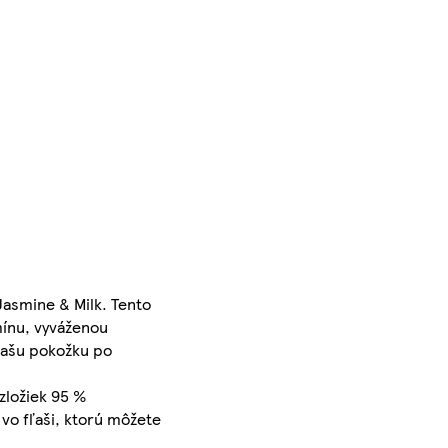
Jasmine & Milk. Tento
mínu, vyváženou
vašu pokožku po
zložiek 95 %
vo fľaši, ktorú môžete