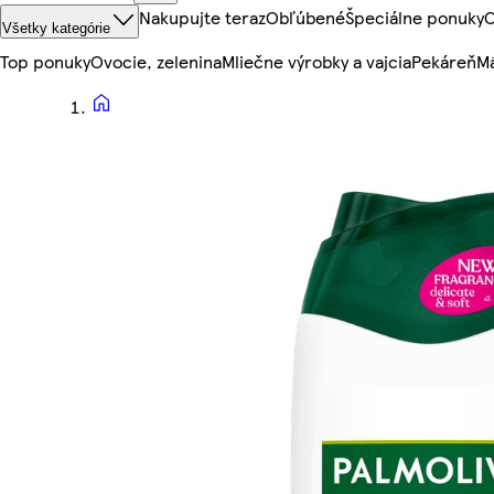
Nakupujte teraz
Obľúbené
Špeciálne ponuky
O
Všetky kategórie
Top ponuky
Ovocie, zelenina
Mliečne výrobky a vajcia
Pekáreň
Mä