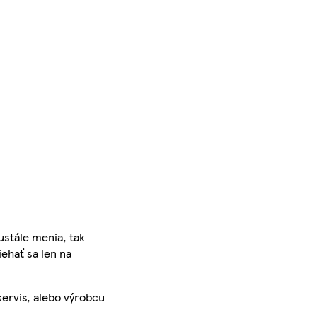
ustále menia, tak
iehať sa len na
servis, alebo výrobcu