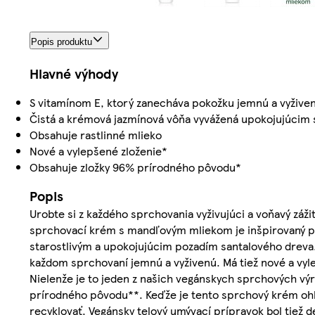
Popis produktu
Hlavné výhody
S vitamínom E, ktorý zanecháva pokožku jemnú a vyžive
Čistá a krémová jazmínová vôňa vyvážená upokojujúcim
Obsahuje rastlinné mlieko
Nové a vylepšené zloženie*
Obsahuje zložky 96% prírodného pôvodu*
Popis
Urobte si z každého sprchovania vyživujúci a voňavý zá
sprchovací krém s mandľovým mliekom je inšpirovaný pr
starostlivým a upokojujúcim pozadím santalového dreva
každom sprchovaní jemnú a vyživenú. Má tiež nové a vyl
Nielenže je to jeden z našich vegánskych sprchových výro
prírodného pôvodu**. Keďže je tento sprchový krém ohľa
recyklovať. Vegánsky telový umývací prípravok bol tiež 