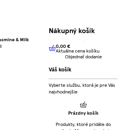
Nákupný košík
asmine & Milk
0,00 €
l
Aktuálna cena košíku
0,00 €
Aktuálna cena košíku
Objednať dodanie
Váš košík
Vyberte službu, ktorá je pre Vás
najvhodnejšie
Prázdny košík
Produkty, ktoré pridáte do