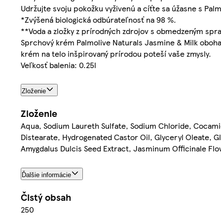
Udržujte svoju pokožku vyživenú a cíťte sa úžasne s Palm
*Zvýšená biologická odbúrateľnosť na 98 %.
**Voda a zložky z prírodných zdrojov s obmedzeným spr
Sprchový krém Palmolive Naturals Jasmine & Milk oboha
krém na telo inšpirovaný prírodou poteší vaše zmysly.
Veľkosť balenia: 0.25l
Zloženie
Zloženie
Aqua, Sodium Laureth Sulfate, Sodium Chloride, Cocami
Distearate, Hydrogenated Castor Oil, Glyceryl Oleate, G
Amygdalus Dulcis Seed Extract, Jasminum Officinale Flo
Ďalšie informácie
Čistý obsah
250