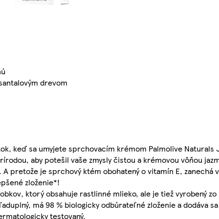
nú
 santalovým drevom
žitok, keď sa umyjete sprchovacím krémom Palmolive Naturals 
írodou, aby potešil vaše zmysly čistou a krémovou vôňou jaz
. A pretože je sprchový ktém obohatený o vitamín E, zanechá 
epšené zloženie*!
bkov, ktorý obsahuje rastlinné mlieko, ale je tiež vyrobený zo 
duplný, má 98 % biologicky odbúrateľné zloženie a dodáva sa 
dermatologicky testovaný.