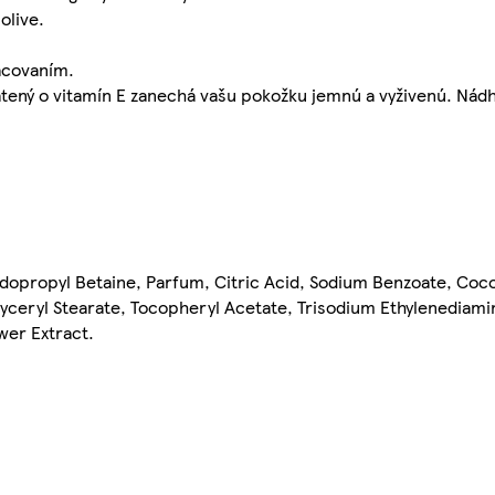
olive.
acovaním.
tený o vitamín E zanechá vašu pokožku jemnú a vyživenú. Nád
dopropyl Betaine, Parfum, Citric Acid, Sodium Benzoate, Coco
lyceryl Stearate, Tocopheryl Acetate, Trisodium Ethylenediam
wer Extract.