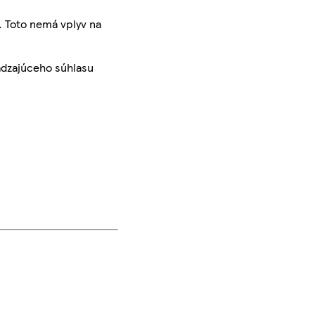
. Toto nemá vplyv na
ádzajúceho súhlasu