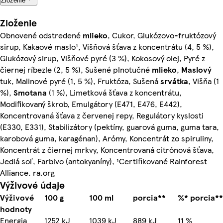
Zloženie
Zloženie
Obnovené odstredené
mlieko
, Cukor, Glukózovo-fruktózový
sirup, Kakaové maslo¹, Višňová šťava z koncentrátu (4, 5 %),
Glukózový sirup, Višňové pyré (3 %), Kokosový olej, Pyré z
čiernej ríbezle (2, 5 %), Sušené plnotučné
mlieko
,
Maslový
tuk, Malinové pyré (1, 5 %), Fruktóza, Sušená
srvátka
, Višňa (1
%),
Smotana
(1 %), Limetková šťava z koncentrátu,
Modifikovaný škrob, Emulgátory (E471, E476, E442),
Koncentrovaná šťava z červenej repy, Regulátory kyslosti
(E330, E331), Stabilizátory (pektíny, guarová guma, guma tara,
karobová guma, karagénan), Arómy, Koncentrát zo spiruliny,
Koncentrát z čiernej mrkvy, Koncentrovaná citrónová šťava,
Jedlá soľ, Farbivo (antokyaníny), ¹Certifikované Rainforest
Alliance. ra.org
Výživové údaje
Výživové
100 g
100 ml
porcia**
%* porcia**
hodnoty
Energia
1252 kJ
1039 kJ
889 kJ
11 %