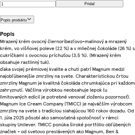
Pridať
Popis produktu
Popis
Mrazený krém ovocný čiernoríbezľovo-malinový a mrazený
krém, vo višňovej poleve (22 %) a v mliečnej čokoláde (26 %) s
cukríčkami s ovocnou príchuťou (3,5 %). (Mrazený krém
obsahuje rastlinný tuk).
ďaka svojej prémiovej kvalite a chuti patrí Magnum medzi
najobľúbenejšie zmrzliny na svete. Charakteristickou črtou
zmrzliny Magnum je kvalitná čokoláda chrumkajúca pri každom
zahryznutí. Väčšina výrobkou neobsahuje lepok (u
limitovaných edícií je potrebné venovať zloženiu pozornosť).
Magnum Ice Cream Company (TMICC) je najväčším výrobcom
zmrzliny na svete s tradíciou siahajúcou 160 rokov dozadu. Od
1. júla 2025 pôsobí ako samostatná spoločnosť v rámci
skupiny Unilever. TMICC ponúka široké portfólio obľúbených
značiek - od svetovo preslávených ako Magnum, Ben &