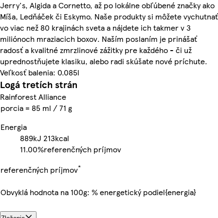
Jerry's, Algida a Cornetto, až po lokálne obľúbené značky ako
Míša, Ledňáček či Eskymo. Naše produkty si môžete vychutnať
vo viac než 80 krajinách sveta a nájdete ich takmer v 3
miliónoch mraziacich boxov. Naším poslaním je prinášať
radosť a kvalitné zmrzlinové zážitky pre každého - či už
uprednostňujete klasiku, alebo radi skúšate nové príchute.
Veľkosť balenia: 0.085l
Logá tretích strán
Rainforest Alliance
porcia = 85 ml / 71 g
Energia
889kJ
213kcal
11.00%
referenčných príjmov
*
referenčných príjmov
Obvyklá hodnota na 100g: % energetický podiel{energia}