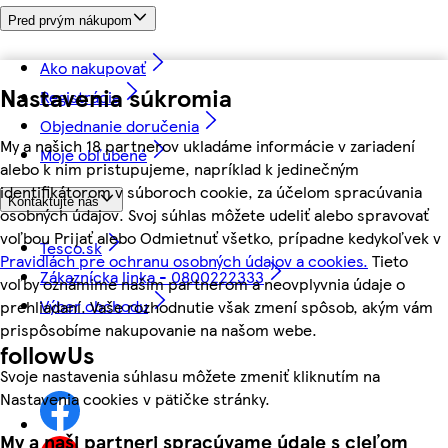
Pred prvým nákupom
Ako nakupovať
Nastavenia súkromia
Registrácia
Objednanie doručenia
My a našich 18 partnerov ukladáme informácie v zariadení
Moje obľúbené
alebo k nim pristupujeme, napríklad k jedinečným
identifikátorom v súboroch cookie, za účelom spracúvania
Kontaktujte nás
osobných údajov. Svoj súhlas môžete udeliť alebo spravovať
voľbou Prijať alebo Odmietnuť všetko, prípadne kedykoľvek v
Tesco.sk
Pravidlách pre ochranu osobných údajov a cookies.
Tieto
Zákaznícka linka - 0800222333
voľby oznámime našim partnerom a neovplyvnia údaje o
Výber obchodu
prehliadaní. Vaše rozhodnutie však zmení spôsob, akým vám
prispôsobíme nakupovanie na našom webe.
followUs
Svoje nastavenia súhlasu môžete zmeniť kliknutím na
Nastavenia cookies v pätičke stránky.
My a naši partneri spracúvame údaje s cieľom