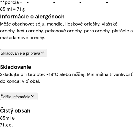
**porcia =
-
-
-
-
85 ml = 71 g
Informácie o alergénoch
Môže obsahovať sóju, mandle, lieskové oriešky, vlašské
orechy, kešu orechy, pekanové orechy, para orechy, pistácie a
makadamové orechy.
Skladovanie a príprava
Skladovanie
Skladujte pri teplote: -18°C alebo nižšej. Minimálna trvanlivosť
do konca: viď obal.
Ďalšie informácie
Čistý obsah
85ml ℮
71 g e.