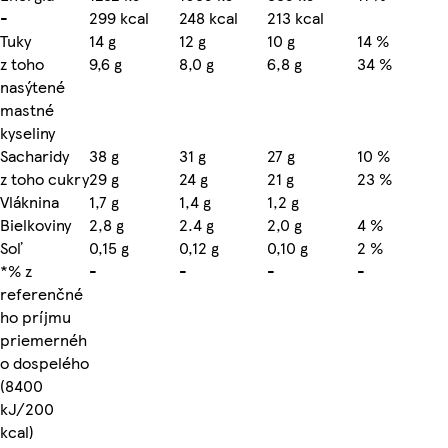
-
299 kcal
248 kcal
213 kcal
Tuky
14 g
12 g
10 g
14 %
z toho
9,6 g
8,0 g
6,8 g
34 %
nasýtené
mastné
kyseliny
Sacharidy
38 g
31 g
27 g
10 %
z toho cukry
29 g
24 g
21 g
23 %
Vláknina
1,7 g
1,4 g
1,2 g
Bielkoviny
2,8 g
2.4 g
2,0 g
4 %
Soľ
0,15 g
0,12 g
0,10 g
2 %
*% z
-
-
-
-
referenčné
ho príjmu
priemernéh
o dospelého
(8400
kJ/200
kcal)