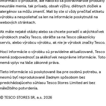
informácií o produkte, ale nakoľko sa potravinárske produkty
neustále menia, tak prísady, obsah výživy, diétnych zložiek a
alergénov sa môžu zmeniť. Mali by ste si vždy prečítať etiketu
výrobku a nespoliehať sa len na informácie poskytnuté na
webových stránkach.
Ak máte nejaké otázky alebo sa chcete poradiť o akýchkoľvek
výrobkoch značky Tesco, obráťte sa na Tesco zákaznícky
servis, alebo výrobcu výrobku, ak nie je výrobok značky Tesco.
Hoci informácie o výrobku sú pravidelne aktualizované, Tesco
nemá zodpovednosť za akékoľvek nesprávne informácie. Toto
nemá vplyv na Vaše zákonné práva.
Tieto informácie sú poskytované iba pre osobnú potrebu, a
nesmú byť reprodukované žiadnym spôsobom bez
predchádzajúceho súhlasu Tesco Stores Limited ani bez
náležitého potvrdenia.
© TESCO STORES SR, a.s. 2026