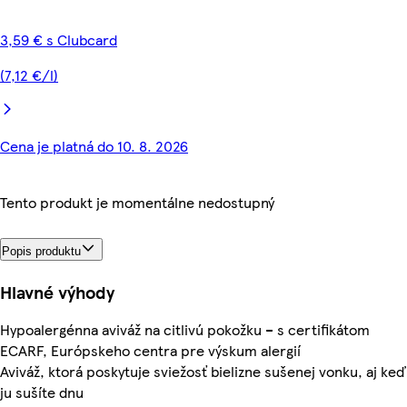
3,59 € s Clubcard
(7,12 €/l)
Cena je platná do 10. 8. 2026
Tento produkt je momentálne nedostupný
Popis produktu
Hlavné výhody
Hypoalergénna aviváž na citlivú pokožku –⁠ s certifikátom
ECARF, Európskeho centra pre výskum alergií
Aviváž, ktorá poskytuje sviežosť bielizne sušenej vonku, aj keď
ju sušíte dnu