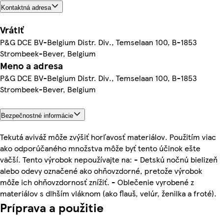
Kontaktná adresa
Vrátiť
P&G DCE BV-Belgium Distr. Div., Temselaan 100, B-1853
Strombeek-Bever, Belgium
Meno a adresa
P&G DCE BV-Belgium Distr. Div., Temselaan 100, B-1853
Strombeek-Bever, Belgium
Bezpečnostné informácie
Tekutá aviváž môže zvýšiť horľavosť materiálov. Použitím viac
ako odporúčaného množstva môže byť tento účinok ešte
väčší. Tento výrobok nepoužívajte na: - Detskú nočnú bielizeň
alebo odevy označené ako ohňovzdorné, pretože výrobok
môže ich ohňovzdornosť znížiť. - Oblečenie vyrobené z
materiálov s dlhším vláknom (ako flauš, velúr, ženilka a froté).
Príprava a použitie