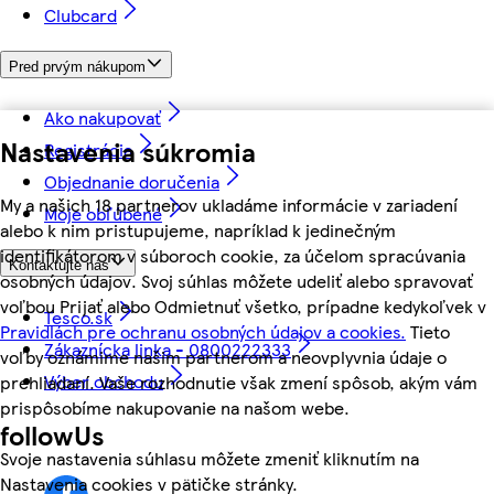
Clubcard
Pred prvým nákupom
Ako nakupovať
Nastavenia súkromia
Registrácia
Objednanie doručenia
My a našich 18 partnerov ukladáme informácie v zariadení
Moje obľúbené
alebo k nim pristupujeme, napríklad k jedinečným
identifikátorom v súboroch cookie, za účelom spracúvania
Kontaktujte nás
osobných údajov. Svoj súhlas môžete udeliť alebo spravovať
voľbou Prijať alebo Odmietnuť všetko, prípadne kedykoľvek v
Tesco.sk
Pravidlách pre ochranu osobných údajov a cookies.
Tieto
Zákaznícka linka - 0800222333
voľby oznámime našim partnerom a neovplyvnia údaje o
Výber obchodu
prehliadaní. Vaše rozhodnutie však zmení spôsob, akým vám
prispôsobíme nakupovanie na našom webe.
followUs
Svoje nastavenia súhlasu môžete zmeniť kliknutím na
Nastavenia cookies v pätičke stránky.