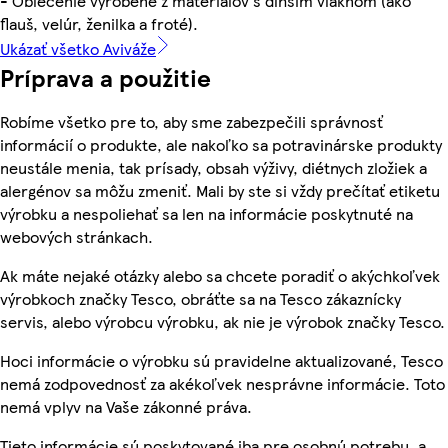
- Oblečenie vyrobené z materiálov s dlhším vláknom (ako
flauš, velúr, ženilka a froté).
Ukázať všetko Aviváže
Príprava a použitie
Robíme všetko pre to, aby sme zabezpečili správnosť
informácií o produkte, ale nakoľko sa potravinárske produkty
neustále menia, tak prísady, obsah výživy, diétnych zložiek a
alergénov sa môžu zmeniť. Mali by ste si vždy prečítať etiketu
výrobku a nespoliehať sa len na informácie poskytnuté na
webových stránkach.
Ak máte nejaké otázky alebo sa chcete poradiť o akýchkoľvek
výrobkoch značky Tesco, obráťte sa na Tesco zákaznícky
servis, alebo výrobcu výrobku, ak nie je výrobok značky Tesco.
Hoci informácie o výrobku sú pravidelne aktualizované, Tesco
nemá zodpovednosť za akékoľvek nesprávne informácie. Toto
nemá vplyv na Vaše zákonné práva.
Tieto informácie sú poskytované iba pre osobnú potrebu, a