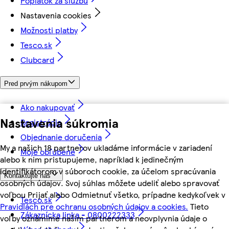
Poplatok za službu
Nastavenia cookies
Možnosti platby
Tesco.sk
Clubcard
Pred prvým nákupom
Ako nakupovať
Nastavenia súkromia
Registrácia
Objednanie doručenia
My a našich 18 partnerov ukladáme informácie v zariadení
Moje obľúbené
alebo k nim pristupujeme, napríklad k jedinečným
identifikátorom v súboroch cookie, za účelom spracúvania
Kontaktujte nás
osobných údajov. Svoj súhlas môžete udeliť alebo spravovať
voľbou Prijať alebo Odmietnuť všetko, prípadne kedykoľvek v
Tesco.sk
Pravidlách pre ochranu osobných údajov a cookies.
Tieto
Zákaznícka linka - 0800222333
voľby oznámime našim partnerom a neovplyvnia údaje o