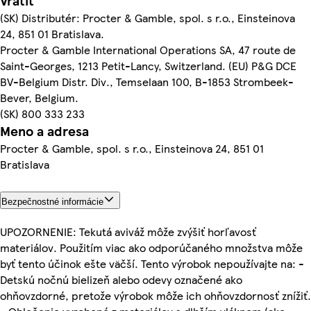
Vrátiť
(SK) Distributér: Procter & Gamble, spol. s r.o., Einsteinova
24, 851 01 Bratislava.
Procter & Gamble International Operations SA, 47 route de
Saint-Georges, 1213 Petit-Lancy, Switzerland. (EU) P&G DCE
BV-Belgium Distr. Div., Temselaan 100, B-1853 Strombeek-
Bever, Belgium.
(SK) 800 333 233
Meno a adresa
Procter & Gamble, spol. s r.o., Einsteinova 24, 851 01
Bratislava
Bezpečnostné informácie
UPOZORNENIE: Tekutá aviváž môže zvýšiť horľavosť
materiálov. Použitím viac ako odporúčaného množstva môže
byť tento účinok ešte väčší. Tento výrobok nepoužívajte na: -
Detskú nočnú bielizeň alebo odevy označené ako
ohňovzdorné, pretože výrobok môže ich ohňovzdornosť znížiť.