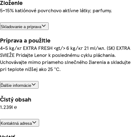
Zloženie
5-15% katiónové povrchovo aktívne látky; parfumy.
Skladovanie a príprava
Príprava a použitie
4-5 kg/кг EXTRA FRESH <gt/> 6 kg/кг 21 ml/мл. (SK) EXTRA
SVIEŽE Pridajte Lenor k poslednému cyklu pláchania.
Uchovávajte mimo priameho slnečného žiarenia a skladujte
pri teplote nižšej ako 25 °C.
Ďalšie informácie
Čistý obsah
1.239l ℮
Kontaktná adresa