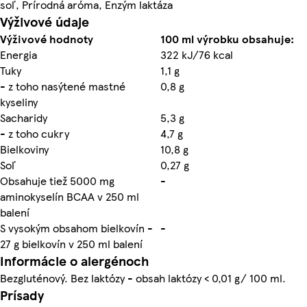
soľ, Prírodná aróma, Enzým laktáza
Výživové údaje
Výživové hodnoty
100 ml výrobku obsahuje:
Energia
322 kJ/76 kcal
Tuky
1,1 g
- z toho nasýtené mastné
0,8 g
kyseliny
Sacharidy
5,3 g
- z toho cukry
4,7 g
Bielkoviny
10,8 g
Soľ
0,27 g
Obsahuje tiež 5000 mg
-
aminokyselín BCAA v 250 ml
balení
S vysokým obsahom bielkovín -
-
27 g bielkovín v 250 ml balení
Informácie o alergénoch
Bezgluténový. Bez laktózy - obsah laktózy < 0,01 g/ 100 ml.
Prísady