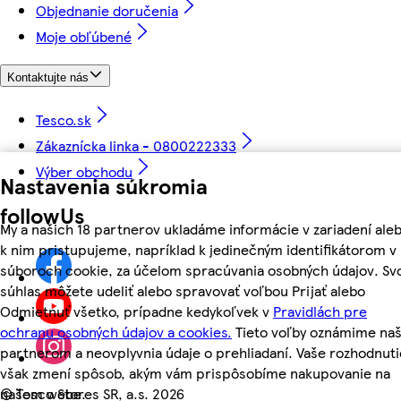
Objednanie doručenia
Moje obľúbené
Kontaktujte nás
Tesco.sk
Zákaznícka linka - 0800222333
Výber obchodu
Nastavenia súkromia
followUs
My a našich 18 partnerov ukladáme informácie v zariadení ale
k nim pristupujeme, napríklad k jedinečným identifikátorom v
súboroch cookie, za účelom spracúvania osobných údajov. Sv
súhlas môžete udeliť alebo spravovať voľbou Prijať alebo
Odmietnuť všetko, prípadne kedykoľvek v
Pravidlách pre
ochranu osobných údajov a cookies.
Tieto voľby oznámime na
partnerom a neovplyvnia údaje o prehliadaní. Vaše rozhodnuti
však zmení spôsob, akým vám prispôsobíme nakupovanie na
našom webe.
©
Tesco Stores SR, a.s. 2026