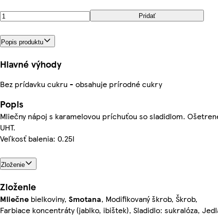
Pridať
Popis produktu
Hlavné výhody
Bez prídavku cukru - obsahuje prírodné cukry
Popis
Mliečny nápoj s karamelovou príchuťou so sladidlom. Ošetren
UHT.
Veľkosť balenia: 0.25l
Zloženie
Zloženie
Mliečne
bielkoviny,
Smotana
, Modifikovaný škrob, Škrob,
Farbiace koncentráty (jablko, ibištek), Sladidlo: sukralóza, Jedl