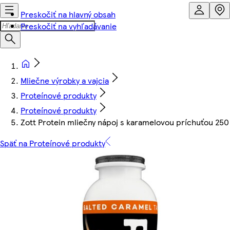
Preskočiť na hlavný obsah
Preskočiť na vyhľadávanie
Mliečne výrobky a vajcia
Proteínové produkty
Proteínové produkty
Zott Protein mliečny nápoj s karamelovou príchuťou 250
Späť na Proteínové produkty