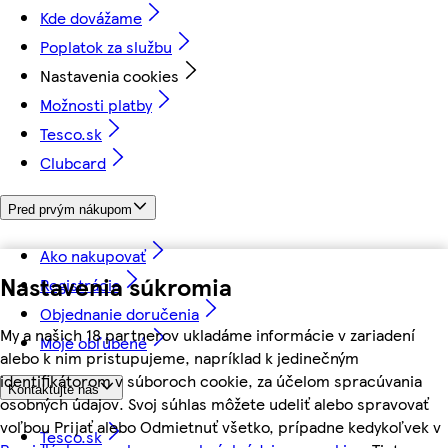
Kde dovážame
Poplatok za službu
Nastavenia cookies
Možnosti platby
Tesco.sk
Clubcard
Pred prvým nákupom
Ako nakupovať
Nastavenia súkromia
Registrácia
Objednanie doručenia
My a našich 18 partnerov ukladáme informácie v zariadení
Moje obľúbené
alebo k nim pristupujeme, napríklad k jedinečným
identifikátorom v súboroch cookie, za účelom spracúvania
Kontaktujte nás
osobných údajov. Svoj súhlas môžete udeliť alebo spravovať
voľbou Prijať alebo Odmietnuť všetko, prípadne kedykoľvek v
Tesco.sk