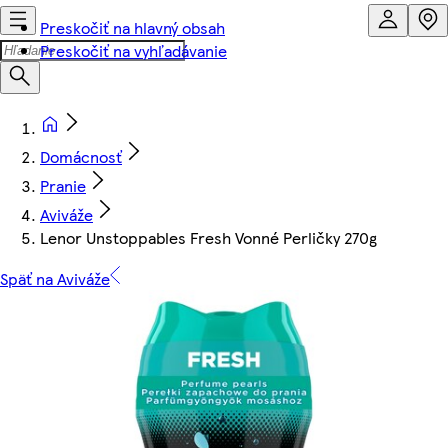
Preskočiť na hlavný obsah
Preskočiť na vyhľadávanie
Domácnosť
Pranie
Aviváže
Lenor Unstoppables Fresh Vonné Perličky 270g
Späť na Aviváže