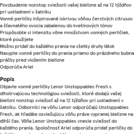
Povzbudenie nonstop sviežosti vašej bielizne až na 12 týždňov
pri uskladnení v šatníku
Vonné perličky inšpirované iskrivou vôňou čerstvých citrusov
a šťavnatého ovocia zabalenou do kvetinových tónov
Prispôsobte si intenzitu vône množstvom vonných perličiek,
ktoré použijete
Možno pridať do každého prania na všetky druhy látok
Nasypte vonné perličky do prania priamo do prázdneho bubna
práčky pred vložením bielizne
Odporúča Ariel
Popis
Objavte vonné perličky Lenor Unstoppables Fresh s
dlhotrvajúcou technológiou sviežosti, ktoré dodajú vašej
bielizni nonstop sviežosť až na 12 týždňov pri uskladnení v
šatníku. Odborníci na vôňu Lenor odporúčajú Unstoppables
Fresh, ak hľadáte osviežujúcu vôňu práve vypranej bielizne na
dlhší čas. Vôňa Lenor Unstoppables vnesie sviežosť do
každého prania. Spoločnosť Ariel odporúča pridať perličky do