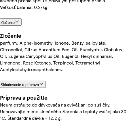
každého prania spolu s obvyklým postupom prania.
Veľkosť balenia: 0.27kg
Zloženie
Zloženie
parfumy, Alpha-isomethyl Ionone, Benzyl salicylate,
Citronellol, Citrus Aurantium Peel Oil, Eucalyptus Globulus
Oil, Eugenia Caryophyllus Oil, Eugenol, Hexyl cinnamal,
Limonene, Rose Ketones, Terpineol, Tetramethyl
Acetyloctahydronaphthalenes.
Skladovanie a príprava
Príprava a použitie
Neumiestňujte do dávkovača na aviváž ani do sušičky.
Uchovávajte mimo slnečného žiarenia a teploty vyššej ako 30
°C. Štandardná dávka = 12,2 g.