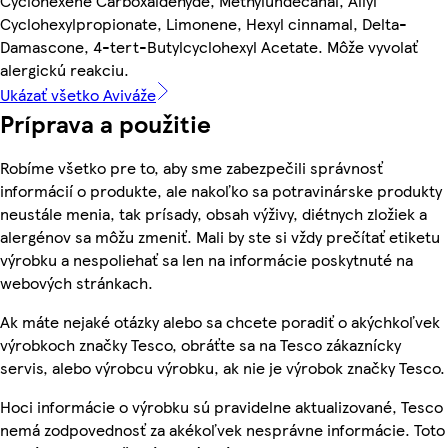
Cyclohexene Carboxaldehyde, Methylundecanal, Allyl
Cyclohexylpropionate, Limonene, Hexyl cinnamal, Delta-
Damascone, 4-tert-Butylcyclohexyl Acetate. Môže vyvolať
alergickú reakciu.
Ukázať všetko Aviváže
Príprava a použitie
Robíme všetko pre to, aby sme zabezpečili správnosť
informácií o produkte, ale nakoľko sa potravinárske produkty
neustále menia, tak prísady, obsah výživy, diétnych zložiek a
alergénov sa môžu zmeniť. Mali by ste si vždy prečítať etiketu
výrobku a nespoliehať sa len na informácie poskytnuté na
webových stránkach.
Ak máte nejaké otázky alebo sa chcete poradiť o akýchkoľvek
výrobkoch značky Tesco, obráťte sa na Tesco zákaznícky
servis, alebo výrobcu výrobku, ak nie je výrobok značky Tesco.
Hoci informácie o výrobku sú pravidelne aktualizované, Tesco
nemá zodpovednosť za akékoľvek nesprávne informácie. Toto