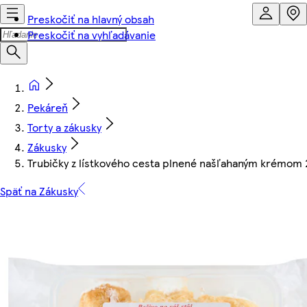
Preskočiť na hlavný obsah
Preskočiť na vyhľadávanie
Pekáreň
Torty a zákusky
Zákusky
Trubičky z lístkového cesta plnené našľahaným krémom 
Späť na Zákusky