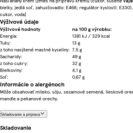
Našľahaný krém [zmes na prípravu krému (cukor, sušené
vaj
bielky, jedlá soľ, zahusťovadlo: E466; regulátor kyslosti: E330),
cukor, voda]
Výživové údaje
Výživové hodnoty
na 100 g výrobku:
Energia:
1381 kJ / 329 kcal
Tuky:
13 g
z toho nasýtené mastné kyseliny:
7,5 g
Sacharidy:
49 g
z toho cukry:
32 g
Bielkoviny:
4,1 g
Soľ:
0,67 g
Informácie o alergénoch
Môže obsahovať mlieko, sóju, sezamové semená, lieskové ore
mandle a pekanové orechy.
Skladovanie a príprava
Skladovanie