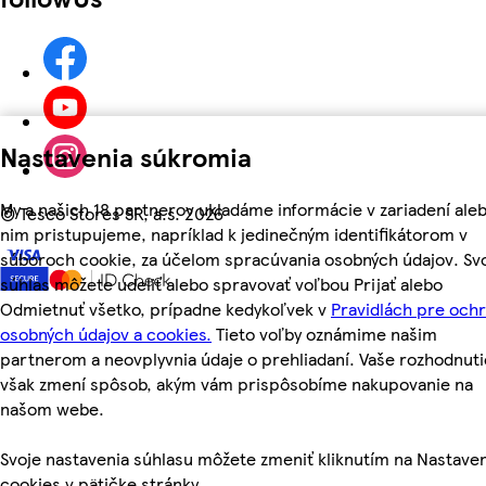
Nastavenia súkromia
My a našich 18 partnerov ukladáme informácie v zariadení aleb
©
Tesco Stores SR, a.s. 2026
nim pristupujeme, napríklad k jedinečným identifikátorom v
súboroch cookie, za účelom spracúvania osobných údajov. Sv
súhlas môžete udeliť alebo spravovať voľbou Prijať alebo
Odmietnuť všetko, prípadne kedykoľvek v
Pravidlách pre och
osobných údajov a cookies.
Tieto voľby oznámime našim
partnerom a neovplyvnia údaje o prehliadaní. Vaše rozhodnuti
však zmení spôsob, akým vám prispôsobíme nakupovanie na
našom webe.
Svoje nastavenia súhlasu môžete zmeniť kliknutím na Nastave
cookies v pätičke stránky.