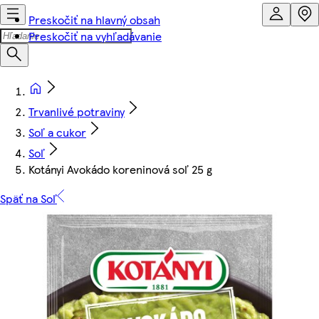
Preskočiť na hlavný obsah
Preskočiť na vyhľadávanie
Trvanlivé potraviny
Soľ a cukor
Soľ
Kotányi Avokádo koreninová soľ 25 g
Späť na Soľ