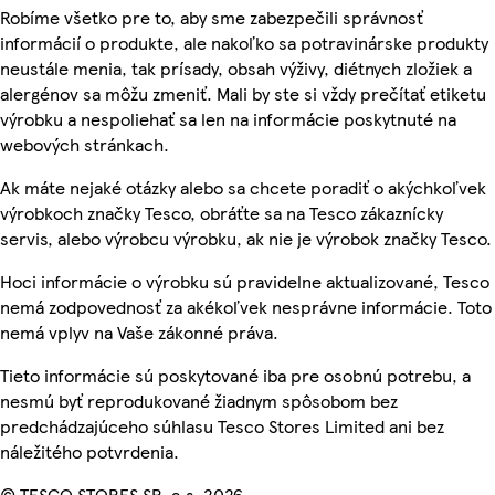
Robíme všetko pre to, aby sme zabezpečili správnosť
informácií o produkte, ale nakoľko sa potravinárske produkty
neustále menia, tak prísady, obsah výživy, diétnych zložiek a
alergénov sa môžu zmeniť. Mali by ste si vždy prečítať etiketu
výrobku a nespoliehať sa len na informácie poskytnuté na
webových stránkach.
Ak máte nejaké otázky alebo sa chcete poradiť o akýchkoľvek
výrobkoch značky Tesco, obráťte sa na Tesco zákaznícky
servis, alebo výrobcu výrobku, ak nie je výrobok značky Tesco.
Hoci informácie o výrobku sú pravidelne aktualizované, Tesco
nemá zodpovednosť za akékoľvek nesprávne informácie. Toto
nemá vplyv na Vaše zákonné práva.
Tieto informácie sú poskytované iba pre osobnú potrebu, a
nesmú byť reprodukované žiadnym spôsobom bez
predchádzajúceho súhlasu Tesco Stores Limited ani bez
náležitého potvrdenia.
© TESCO STORES SR, a.s. 2026