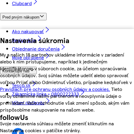
Clubcard
Pred prvým nákupom
Ako nakupovať
Nastavenia súkromia
Registrácia
Objednanie doručenia
My a našich 18 partnerov ukladáme informácie v zariadení
Moje obľúbené
alebo k nim pristupujeme, napríklad k jedinečným
identifikátorom v súboroch cookie, za účelom spracúvania
Kontaktujte nás
osobných údajov. Svoj súhlas môžete udeliť alebo spravovať
voľbou Prijať alebo Odmietnuť všetko, prípadne kedykoľvek v
Tesco.sk
Pravidlách pre ochranu osobných údajov a cookies.
Tieto
Zákaznícka linka - 0800222333
voľby oznámime našim partnerom a neovplyvnia údaje o
Výber obchodu
prehliadaní. Vaše rozhodnutie však zmení spôsob, akým vám
prispôsobíme nakupovanie na našom webe.
followUs
Svoje nastavenia súhlasu môžete zmeniť kliknutím na
Nastavenia cookies v pätičke stránky.