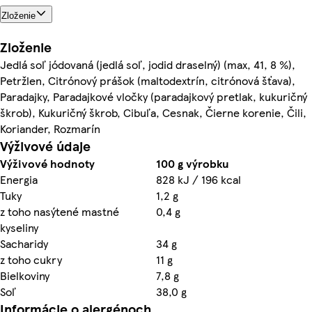
Zloženie
Zloženie
Jedlá soľ jódovaná (jedlá soľ, jodid draselný) (max, 41, 8 %),
Petržlen, Citrónový prášok (maltodextrín, citrónová šťava),
Paradajky, Paradajkové vločky (paradajkový pretlak, kukuričný
škrob), Kukuričný škrob, Cibuľa, Cesnak, Čierne korenie, Čili,
Koriander, Rozmarín
Výživové údaje
Výživové hodnoty
100 g výrobku
Energia
828 kJ / 196 kcal
Tuky
1,2 g
z toho nasýtené mastné
0,4 g
kyseliny
Sacharidy
34 g
z toho cukry
11 g
Bielkoviny
7,8 g
Soľ
38,0 g
Informácie o alergénoch