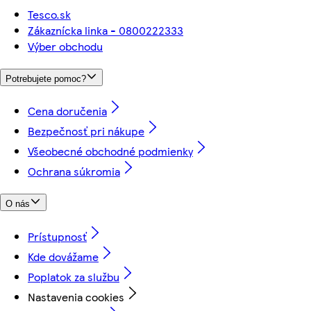
Tesco.sk
Zákaznícka linka - 0800222333
Výber obchodu
Potrebujete pomoc?
Cena doručenia
Bezpečnosť pri nákupe
Všeobecné obchodné podmienky
Ochrana súkromia
O nás
Prístupnosť
Kde dovážame
Poplatok za službu
Nastavenia cookies