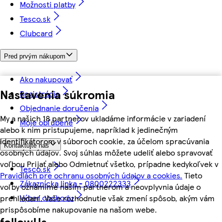
Možnosti platby
Tesco.sk
Clubcard
Pred prvým nákupom
Ako nakupovať
Nastavenia súkromia
Registrácia
Objednanie doručenia
My a našich 18 partnerov ukladáme informácie v zariadení
Moje obľúbené
alebo k nim pristupujeme, napríklad k jedinečným
identifikátorom v súboroch cookie, za účelom spracúvania
Kontaktujte nás
osobných údajov. Svoj súhlas môžete udeliť alebo spravovať
voľbou Prijať alebo Odmietnuť všetko, prípadne kedykoľvek v
Tesco.sk
Pravidlách pre ochranu osobných údajov a cookies.
Tieto
Zákaznícka linka - 0800222333
voľby oznámime našim partnerom a neovplyvnia údaje o
Výber obchodu
prehliadaní. Vaše rozhodnutie však zmení spôsob, akým vám
prispôsobíme nakupovanie na našom webe.
followUs