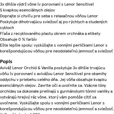
3x dlhšia výdrž vône (v porovnaní s Lenor Sensitive)
S kvapkou esenciálnych olejov
Doprajte si chvíľu pre seba s relaxačnou vôňou Lenor
Poskytuje dlhotrvajúcu sviežosť aj po rýchlych a studených
cykloch
Fľaša z recyklovaného plastu okrem vrchnáka a etikety
Obsahuje 0 % farbív
Ešte lepšie spolu: vyskúšajte s vonnými perličkami Lenor s
korešpondujúcou vôňou pre neodolateľnú jemnosť a sviežosť
Popis
Aviváž Lenor Orchid & Vanilla poskytuje 3x dlhšie trvajúcu
vôňu (v porovnaní s avivážou Lenor Sensitive) pre okamihy
oddychu v priebehu celého dňa. Jej vôňa obsahuje kvapku
esenciálnych olejov. Zavrite oči a uvoľnite sa. Vzácne tóny
orchidey sa dokonale prelínajú s gurmánskymi tónmi vanilky a
vytvárajú hrejivý ráz vône, ktorý vám pomôže cítiť sa
uvoľnene. Vyskúšajte spolu s vonnými perličkami Lenor s
korešpondujúcou vôňou pre neodolateľnú jemnosť a sviežosť.