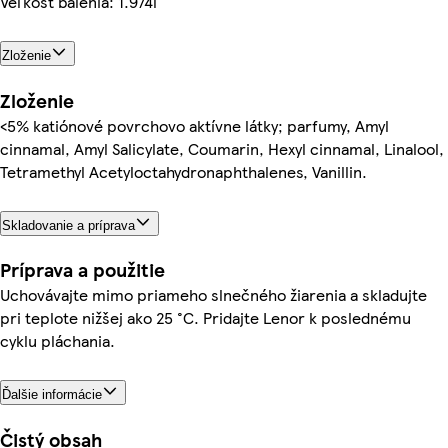
Veľkosť balenia: 1.974l
Zloženie
Zloženie
<5% katiónové povrchovo aktívne látky; parfumy, Amyl
cinnamal, Amyl Salicylate, Coumarin, Hexyl cinnamal, Linalool,
Tetramethyl Acetyloctahydronaphthalenes, Vanillin.
Skladovanie a príprava
Príprava a použitie
Uchovávajte mimo priameho slnečného žiarenia a skladujte
pri teplote nižšej ako 25 °C. Pridajte Lenor k poslednému
cyklu pláchania.
Ďalšie informácie
Čistý obsah