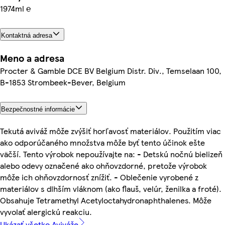
1974ml ℮
Kontaktná adresa
Meno a adresa
Procter & Gamble DCE BV Belgium Distr. Div., Temselaan 100,
B-1853 Strombeek-Bever, Belgium
Bezpečnostné informácie
Tekutá aviváž môže zvýšiť horľavosť materiálov. Použitím viac
ako odporúčaného množstva môže byť tento účinok ešte
väčší. Tento výrobok nepoužívajte na: - Detskú nočnú bielizeň
alebo odevy označené ako ohňovzdorné, pretože výrobok
môže ich ohňovzdornosť znížiť. - Oblečenie vyrobené z
materiálov s dlhším vláknom (ako flauš, velúr, ženilka a froté).
Obsahuje Tetramethyl Acetyloctahydronaphthalenes. Môže
vyvolať alergickú reakciu.
Ukázať všetko Aviváže