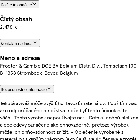
Ďalšie informácie
Čistý obsah
2.478l ℮
Kontaktná adresa
Meno a adresa
Procter & Gamble DCE BV Belgium Distr. Div., Temselaan 100,
B-1853 Strombeek-Bever, Belgium
Bezpečnostné informácie
Tekutá aviváž môže zvýšiť horľavosť materiálov. Použitím viac
ako odporúčaného množstva môže byť tento účinok ešte
väčší. Tento výrobok nepoužívajte na: - Detskú nočnú bielizeň
alebo odevy označené ako ohňovzdorné, pretože výrobok
môže ich ohňovzdornosť znížiť. - Oblečenie vyrobené z
materiálov s dlhším vláknom (ako flauš, velúr, ženilka a froté).