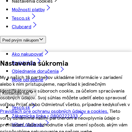
Nastavenia cookies
Možnosti platby
Tesco.sk
Clubcard
Pred prvým nákupom
Ako nakupovať
Nastavenia súkromia
Registrácia
Objednanie doručenia
My a našich 18 partnerov ukladáme informácie v zariadení
Moje obľúbené
alebo k nim pristupujeme, napríklad k jedinečným
identifikátorom v súboroch cookie, za účelom spracúvania
Kontaktujte nás
osobných údajov. Svoj súhlas môžete udeliť alebo spravovať
voľbou Prijať alebo Odmietnuť všetko, prípadne kedykoľvek v
Tesco.sk
Pravidlách pre ochranu osobných údajov a cookies.
Tieto
Zákaznícka linka - 0800222333
voľby oznámime našim partnerom a neovplyvnia údaje o
Výber obchodu
prehliadaní. Vaše rozhodnutie však zmení spôsob, akým vám
prispôsobíme nakupovanie na našom webe.