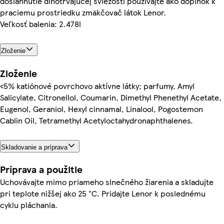
dosiahnutie dlhotrvajúcej sviežosti používajte ako doplnok k
praciemu prostriedku zmäkčovač látok Lenor.
Veľkosť balenia: 2.478l
Zloženie
Zloženie
<5% katiónové povrchovo aktívne látky; parfumy, Amyl
Salicylate, Citronellol, Coumarin, Dimethyl Phenethyl Acetate,
Eugenol, Geraniol, Hexyl cinnamal, Linalool, Pogostemon
Cablin Oil, Tetramethyl Acetyloctahydronaphthalenes.
Skladovanie a príprava
Príprava a použitie
Uchovávajte mimo priameho slnečného žiarenia a skladujte
pri teplote nižšej ako 25 °C. Pridajte Lenor k poslednému
cyklu pláchania.