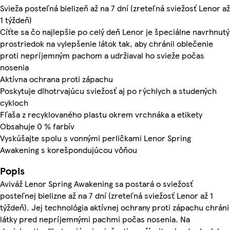
Svieža posteľná bielizeň až na 7 dní (zreteľná sviežosť Lenor až
1 týždeň)
Cíťte sa čo najlepšie po celý deň Lenor je špeciálne navrhnutý
prostriedok na vylepšenie látok tak, aby chránil oblečenie
proti nepríjemným pachom a udržiaval ho svieže počas
nosenia
Aktívna ochrana proti zápachu
Poskytuje dlhotrvajúcu sviežosť aj po rýchlych a studených
cykloch
Fľaša z recyklovaného plastu okrem vrchnáka a etikety
Obsahuje 0 % farbív
Vyskúšajte spolu s vonnými perličkami Lenor Spring
Awakening s korešpondujúcou vôňou
Popis
Aviváž Lenor Spring Awakening sa postará o sviežosť
posteľnej bielizne až na 7 dní (zreteľná sviežosť Lenor až 1
týždeň). Jej technológia aktívnej ochrany proti zápachu chráni
látky pred nepríjemnými pachmi počas nosenia. Na