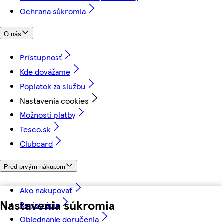
Ochrana súkromia
O nás
Prístupnosť
Kde dovážame
Poplatok za službu
Nastavenia cookies
Možnosti platby
Tesco.sk
Clubcard
Pred prvým nákupom
Ako nakupovať
Nastavenia súkromia
Registrácia
Objednanie doručenia