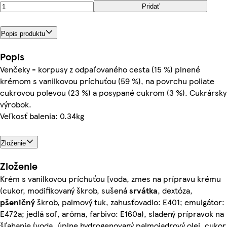
Pridať
Popis produktu
Popis
Venčeky - korpusy z odpaľovaného cesta (15 %) plnené
krémom s vanilkovou príchuťou (59 %), na povrchu poliate
cukrovou polevou (23 %) a posypané cukrom (3 %). Cukrársky
výrobok.
Veľkosť balenia: 0.34kg
Zloženie
Zloženie
Krém s vanilkovou príchuťou [voda, zmes na prípravu krému
(cukor, modifikovaný škrob, sušená
srvátka
, dextóza,
pšeničný
škrob, palmový tuk, zahusťovadlo: E401; emulgátor:
E472a; jedlá soľ, aróma, farbivo: E160a), sladený prípravok na
šľahanie (voda, úplne hydrogenovaný palmojadrový olej, cukor