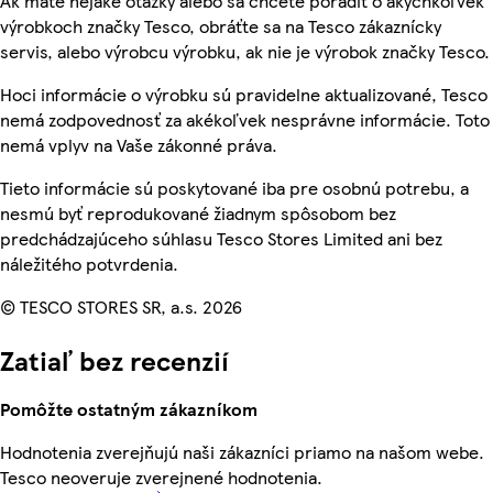
Ak máte nejaké otázky alebo sa chcete poradiť o akýchkoľvek
výrobkoch značky Tesco, obráťte sa na Tesco zákaznícky
servis, alebo výrobcu výrobku, ak nie je výrobok značky Tesco.
Hoci informácie o výrobku sú pravidelne aktualizované, Tesco
nemá zodpovednosť za akékoľvek nesprávne informácie. Toto
nemá vplyv na Vaše zákonné práva.
Tieto informácie sú poskytované iba pre osobnú potrebu, a
nesmú byť reprodukované žiadnym spôsobom bez
predchádzajúceho súhlasu Tesco Stores Limited ani bez
náležitého potvrdenia.
© TESCO STORES SR, a.s. 2026
Zatiaľ bez recenzií
Pomôžte ostatným zákazníkom
Hodnotenia zverejňujú naši zákazníci priamo na našom webe.
Tesco neoveruje zverejnené hodnotenia.