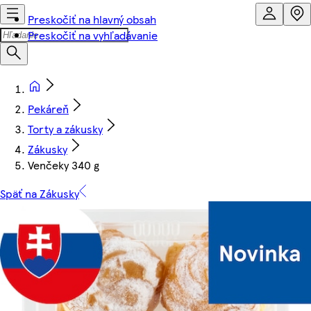
Preskočiť na hlavný obsah
Preskočiť na vyhľadávanie
Pekáreň
Torty a zákusky
Zákusky
Venčeky 340 g
Späť na Zákusky