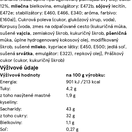
12%,
mliečna
bielkovina, emulgátory: E472b,
sójový
lecitín,
E472e; stabilizátory: E460, E466, E340; aróma, farbivo:
E160a)], Cukrová poleva (cukor, glukózový sirup, voda),
Korpusy [voda, zmes na odpaľované cesto (kukuričná múka,
sušené
vajcia
, zemiakový škrob, kukuričný škrob,
pšeničná
múka, úplne hydrogenovaný kokosový olej, modifikovaný
škrob, sušené
mlieko
, kypriace látky: E450, E500; jedlá soľ,
sušená
srvátka
, emulgátor: E322), repkový olej], Práškový
cukor (cukor, kukuričný škrob)
Výživové údaje
Výživové hodnoty
na 100 g výrobku:
Energia:
901 kJ /213 kcal
Tuky:
4,2 g
z toho nasýtené mastné
1,9 g
kyseliny:
Sacharidy:
43 g
z toho cukry:
32 g
Bielkoviny:
1,1 g
Soľ:
0,27 g