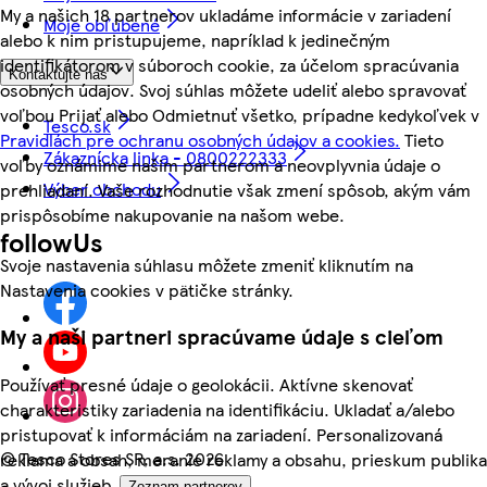
My a našich 18 partnerov ukladáme informácie v zariadení
Moje obľúbené
alebo k nim pristupujeme, napríklad k jedinečným
identifikátorom v súboroch cookie, za účelom spracúvania
Kontaktujte nás
osobných údajov. Svoj súhlas môžete udeliť alebo spravovať
voľbou Prijať alebo Odmietnuť všetko, prípadne kedykoľvek v
Tesco.sk
Pravidlách pre ochranu osobných údajov a cookies.
Tieto
Zákaznícka linka - 0800222333
voľby oznámime našim partnerom a neovplyvnia údaje o
Výber obchodu
prehliadaní. Vaše rozhodnutie však zmení spôsob, akým vám
prispôsobíme nakupovanie na našom webe.
followUs
Svoje nastavenia súhlasu môžete zmeniť kliknutím na
Nastavenia cookies v pätičke stránky.
My a naši partneri spracúvame údaje s cieľom
Používať presné údaje o geolokácii. Aktívne skenovať
charakteristiky zariadenia na identifikáciu. Ukladať a/alebo
pristupovať k informáciám na zariadení. Personalizovaná
©
Tesco Stores SR, a.s. 2026
reklama a obsah, meranie reklamy a obsahu, prieskum publika
a vývoj služieb.
Zoznam partnerov