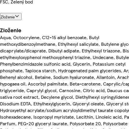
FSC, Zelený bod
Zloženie
Zloženie
Aqua, Octocrylene, C12-15 alkyl benzoate, Butyl
methoxydibenzoylmethane, Ethylhexyl salicylate, Butylene glyc
dicaprylate/dicaprate, Dibutyl adipate, Ethylhexyl triazone, Bi
ethylhexyloxyphenol methoxyphenyl triazine, Undecane, Butyle
Phenylbenzimidazole sulfonic acid, Glycerin, Potassium cetyl
phosphate, Tapioca starch, Hydrogenated palm glycerides, Ar
Behenyl alcohol, Betaine, Sodium hyaluronate, Allantoin, Arach
hypogaea oil, Ascorbyl palmitate, Beta-carotene, Caprylic/ca
triglyceride, Caprylyl glycol, Carnosine, Citric acid, Daucus ca
sativa root extract, Decylene glycol, Diethylhexyl syringyliden
Disodium EDTA, Ethylhexylglycerin, Glyceryl oleate, Glyceryl s
Hydroxyethyl acrylate/sodium acryloyldimethyl taurate copol
Isohexadecane, Isopropyl myristate, Lecithin, Linoleic acid, P
Parfum, PEG-20 glyceryl laurate, Polysorbate 20, Polysorbate 