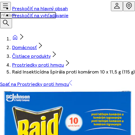
Preskočiť na hlavný obsah
Preskočiť na vyhľadávanie
Domácnosť
Čistiace produkty
Prostriedky proti hmyzu
Raid Insekticídna špirála proti komárom 10 x 11,5 g (115 g)
Späť na Prostriedky proti hmyzu