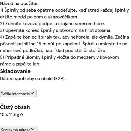
Návod na použitie:
1) Špirály od seba opatrne oddeľujte, keď stred každej špirály
držíte medzi palcom a ukazováčikom.
2) Zohnite kovovú podperu stojanu smerom hore.
3) Upevnite koniec špirály s otvorom na hrot stojana.
4) Zapáľte koniec špirály tak, aby nehorela, ale dymila. Začína
pôsobiť približne 15 minút po zapálení. Špirálu umiestnite na
nehorľavú podložku, napríklad pod stôl či stoličku.
5) Prípadné úlomky špirály vložte do medzery v kovovom
ráme a zapáľte ich.
Skladovanie
Dátum spotreby na obale (EXP).
Ďalšie informácie
Čistý obsah
10 x 11.5g ℮
Kontaktná adresa