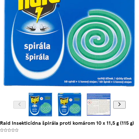
Raid Insekticídna špirála proti komárom 10 x 11,5 g (115 g)