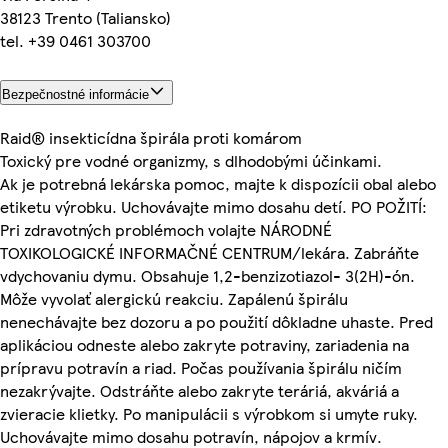
38123 Trento (Taliansko)
tel. +39 0461 303700
Bezpečnostné informácie
Raid® insekticídna špirála proti komárom
Toxický pre vodné organizmy, s dlhodobými účinkami.
Ak je potrebná lekárska pomoc, majte k dispozícii obal alebo
etiketu výrobku. Uchovávajte mimo dosahu detí. PO POŽITÍ:
Pri zdravotných problémoch volajte NÁRODNÉ
TOXIKOLOGICKÉ INFORMAČNÉ CENTRUM/lekára. Zabráňte
vdychovaniu dymu. Obsahuje 1,2-benzizotiazol- 3(2H)-ón.
Môže vyvolať alergickú reakciu. Zapálenú špirálu
nenechávajte bez dozoru a po použití dôkladne uhaste. Pred
aplikáciou odneste alebo zakryte potraviny, zariadenia na
prípravu potravín a riad. Počas používania špirálu ničím
nezakrývajte. Odstráňte alebo zakryte teráriá, akváriá a
zvieracie klietky. Po manipulácii s výrobkom si umyte ruky.
Uchovávajte mimo dosahu potravín, nápojov a krmív.