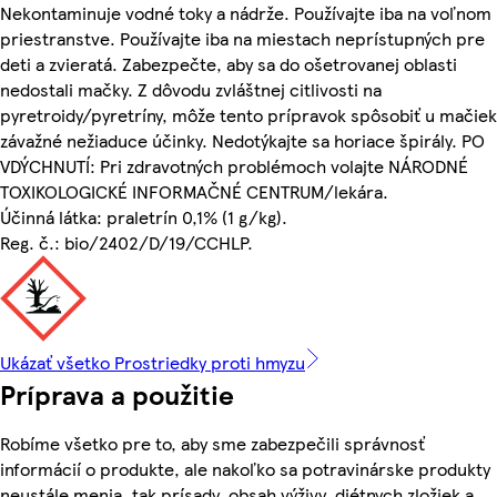
Nekontaminuje vodné toky a nádrže. Používajte iba na voľnom
priestranstve. Používajte iba na miestach neprístupných pre
deti a zvieratá. Zabezpečte, aby sa do ošetrovanej oblasti
nedostali mačky. Z dôvodu zvláštnej citlivosti na
pyretroidy/pyretríny, môže tento prípravok spôsobiť u mačiek
závažné nežiaduce účinky. Nedotýkajte sa horiace špirály. PO
VDÝCHNUTÍ: Pri zdravotných problémoch volajte NÁRODNÉ
TOXIKOLOGICKÉ INFORMAČNÉ CENTRUM/lekára.
Účinná látka: praletrín 0,1% (1 g/kg).
Reg. č.: bio/2402/D/19/CCHLP.
Ukázať všetko Prostriedky proti hmyzu
Príprava a použitie
Robíme všetko pre to, aby sme zabezpečili správnosť
informácií o produkte, ale nakoľko sa potravinárske produkty
neustále menia, tak prísady, obsah výživy, diétnych zložiek a