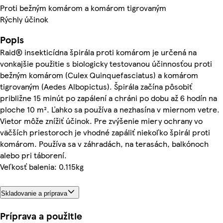
Proti bežným komárom a komárom tigrovaným
Rýchly účinok
Popis
Raid® insekticídna špirála proti komárom je určená na
vonkajšie použitie s biologicky testovanou účinnosťou proti
bežným komárom (Culex Quinquefasciatus) a komárom
tigrovaným (Aedes Albopictus). Špirála začína pôsobiť
približne 15 minút po zapálení a chráni po dobu až 6 hodín na
ploche 10 m². Ľahko sa používa a nezhasína v miernom vetre.
Vietor môže znížiť účinok. Pre zvýšenie miery ochrany vo
väčších priestoroch je vhodné zapáliť niekoľko špirál proti
komárom. Používa sa v záhradách, na terasách, balkónoch
alebo pri táborení.
Veľkosť balenia: 0.115kg
Skladovanie a príprava
Príprava a použitie