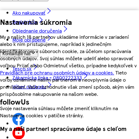
Ako nakupovať
Nastavenia súkromia
Registrácia
Objednanie doručenia
My a našich 18 partnerov ukladáme informácie v zariadení
Moje obľúbené
alebo k nim pristupujeme, napríklad k jedinečným
identifikátorom v súboroch cookie, za účelom spracúvania
Kontaktujte nás
osobných údajov. Svoj súhlas môžete udeliť alebo spravovať
voľbou Prijať alebo Odmietnuť všetko, prípadne kedykoľvek v
Tesco.sk
Pravidlách pre ochranu osobných údajov a cookies.
Tieto
Zákaznícka linka - 0800222333
voľby oznámime našim partnerom a neovplyvnia údaje o
Výber obchodu
prehliadaní. Vaše rozhodnutie však zmení spôsob, akým vám
prispôsobíme nakupovanie na našom webe.
followUs
Svoje nastavenia súhlasu môžete zmeniť kliknutím na
Nastavenia cookies v pätičke stránky.
My a naši partneri spracúvame údaje s cieľom