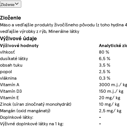
Zloženie
Zloženie
Mäso a vedľajšie produkty živočíšneho pôvodu (z toho hydina 4 
vedľajšie výrobky z rýb, Minerálne látky
Výživové údaje
Výživové hodnoty
Analytické zl
vlhkosť
80 %
dusíkaté látky
6,5 %
obsah tuku
3,5 %
popol
2,5 %
vláknina
0,3 %
Vitamín A
3000 m.j./ k
Vitamín D3
150 m.j./ kg
Vitamín E
20 mg/ kg
Zinok (síran zinočnatý monohydrát)
10 mg/ kg
Mangán (oxid mangánatý)
2,5 mg/ kg
Doplnkové látky:
-
Výživné doplnkové látky na 1 kg:
-