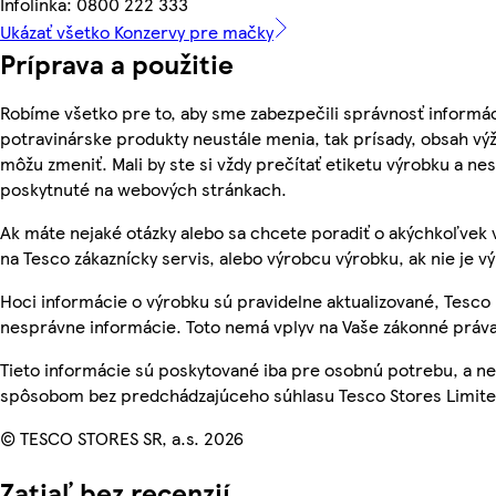
Infolinka: 0800 222 333
Ukázať všetko Konzervy pre mačky
Príprava a použitie
Robíme všetko pre to, aby sme zabezpečili správnosť informác
potravinárske produkty neustále menia, tak prísady, obsah výži
môžu zmeniť. Mali by ste si vždy prečítať etiketu výrobku a ne
poskytnuté na webových stránkach.
Ak máte nejaké otázky alebo sa chcete poradiť o akýchkoľvek 
na Tesco zákaznícky servis, alebo výrobcu výrobku, ak nie je v
Hoci informácie o výrobku sú pravidelne aktualizované, Tesc
nesprávne informácie. Toto nemá vplyv na Vaše zákonné práva
Tieto informácie sú poskytované iba pre osobnú potrebu, a 
spôsobom bez predchádzajúceho súhlasu Tesco Stores Limited
© TESCO STORES SR, a.s. 2026
Zatiaľ bez recenzií