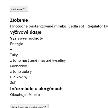
Zloženie
Zloženie
Plnotučné pasterizované
mlieko
, Jedlá soľ, Regulátor ky
Výživové údaje
Výživové hodnoty
Energia
-
Tuky
z toho nasýtené mastné kyseliny
Sacharidy
z toho cukry
Bielkoviny
Soľ
Informácie o alergénoch
Obsahuje: Mlieko
Skladovanie a príprava