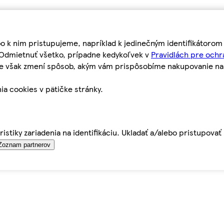
bo k nim pristupujeme, napríklad k jedinečným identifikátoro
o Odmietnuť všetko, prípadne kedykoľvek v
Pravidlách pre ochr
tie však zmení spôsob, akým vám prispôsobíme nakupovanie n
ia cookies v pätičke stránky.
istiky zariadenia na identifikáciu. Ukladať a/alebo pristupova
Zoznam partnerov