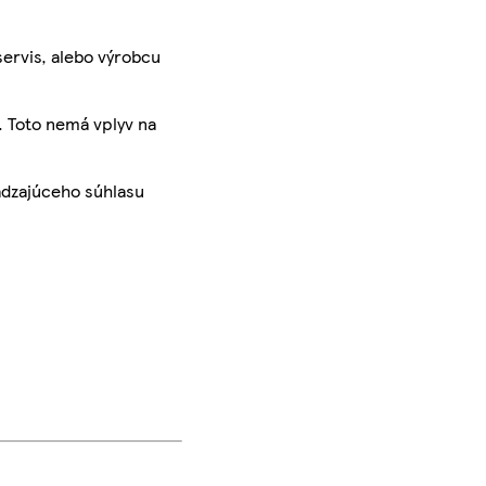
servis, alebo výrobcu
. Toto nemá vplyv na
ádzajúceho súhlasu