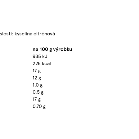
slosti: kyselina citrónová
na 100 g výrobku
935 kJ
225 kcal
17 g
12 g
1,0 g
0,5 g
17 g
0,70 g