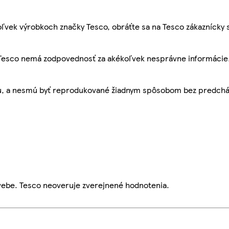
ľvek výrobkoch značky Tesco, obráťte sa na Tesco zákaznícky 
, Tesco nemá zodpovednosť za akékoľvek nesprávne informácie
bu, a nesmú byť reprodukované žiadnym spôsobom bez predch
webe. Tesco neoveruje zverejnené hodnotenia.