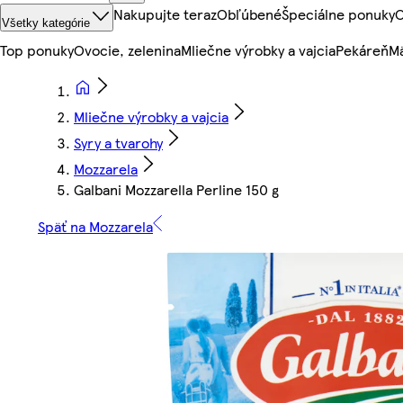
Nakupujte teraz
Obľúbené
Špeciálne ponuky
O
Všetky kategórie
Top ponuky
Ovocie, zelenina
Mliečne výrobky a vajcia
Pekáreň
Mä
Mliečne výrobky a vajcia
Syry a tvarohy
Mozzarela
Galbani Mozzarella Perline 150 g
Späť na Mozzarela