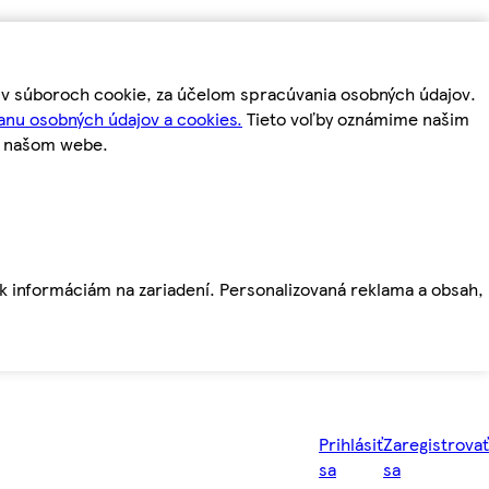
m v súboroch cookie, za účelom spracúvania osobných údajov.
anu osobných údajov a cookies.
Tieto voľby oznámime našim
a našom webe.
ť k informáciám na zariadení. Personalizovaná reklama a obsah,
Prihlásiť
Zaregistrovať
sa
sa