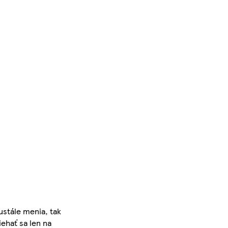
ustále menia, tak
iehať sa len na