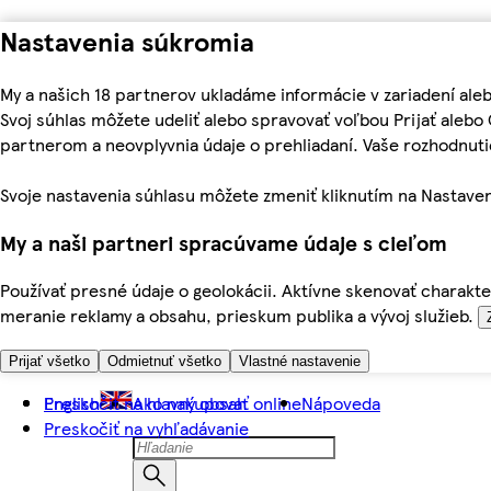
Nastavenia súkromia
My a našich 18 partnerov ukladáme informácie v zariadení ale
Svoj súhlas môžete udeliť alebo spravovať voľbou Prijať aleb
partnerom a neovplyvnia údaje o prehliadaní. Vaše rozhodnu
Svoje nastavenia súhlasu môžete zmeniť kliknutím na Nastaven
My a naši partneri spracúvame údaje s cieľom
Používať presné údaje o geolokácii. Aktívne skenovať charakter
meranie reklamy a obsahu, prieskum publika a vývoj služieb.
Prijať všetko
Odmietnuť všetko
Vlastné nastavenie
Preskočiť na hlavný obsah
English
Ako nakupovať online
Nápoveda
Preskočiť na vyhľadávanie