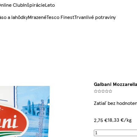
nline Club
Inšpirácie
Leto
so a lahôdky
Mrazené
Tesco Finest
Trvanlivé potraviny
Galbani Mozzarella
Zatiaľ bez hodnoten
18,33 €/kg
2,75 €