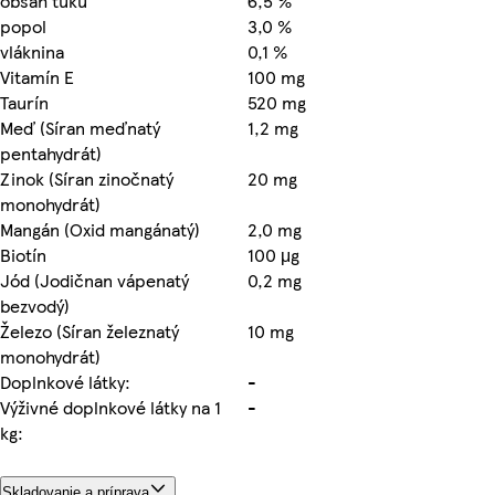
obsah tuku
6,5 %
popol
3,0 %
vláknina
0,1 %
Vitamín E
100 mg
Taurín
520 mg
Meď (Síran meďnatý
1,2 mg
pentahydrát)
Zinok (Síran zinočnatý
20 mg
monohydrát)
Mangán (Oxid mangánatý)
2,0 mg
Biotín
100 μg
Jód (Jodičnan vápenatý
0,2 mg
bezvodý)
Železo (Síran železnatý
10 mg
monohydrát)
Doplnkové látky:
-
Výživné doplnkové látky na 1
-
kg:
Skladovanie a príprava