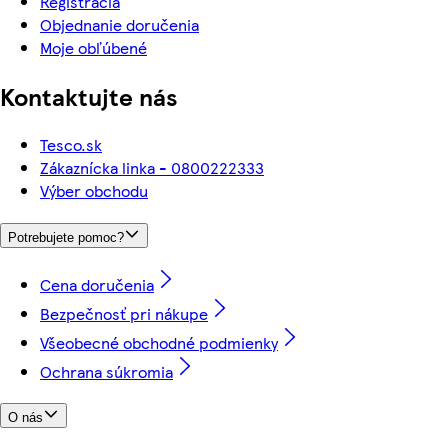
Registrácia
Objednanie doručenia
Moje obľúbené
Kontaktujte nás
Tesco.sk
Zákaznícka linka - 0800222333
Výber obchodu
Potrebujete pomoc?
Cena doručenia
Bezpečnosť pri nákupe
Všeobecné obchodné podmienky
Ochrana súkromia
O nás