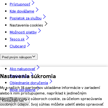
Prístupnosť
Kde dovážame
Poplatok za službu
Nastavenia cookies
Možnosti platby
Tesco.sk
Clubcard
Pred prvým nákupom
Ako nakupovať
Nastavenia súkromia
Registrácia
Objednanie doručenia
My a našich 18 partnerov ukladáme informácie v zariadení
Moje obľúbené
alebo k nim pristupujeme, napríklad k jedinečným
identifikátorom v súboroch cookie, za účelom spracúvania
Kontaktujte nás
osobných údajov. Svoj súhlas môžete udeliť alebo spravovať