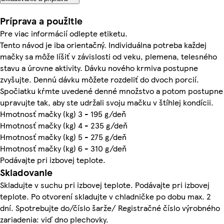
Príprava a použitie
Pre viac informácií odlepte etiketu.
Tento návod je iba orientačný. Individuálna potreba každej
mačky sa môže líšiť v závislosti od veku, plemena, telesného
stavu a úrovne aktivity. Dávku nového krmiva postupne
zvyšujte. Dennú dávku môžete rozdeliť do dvoch porcií.
Spočiatku kŕmte uvedené denné množstvo a potom postupne
upravujte tak, aby ste udržali svoju mačku v štíhlej kondícii.
Hmotnosť mačky (kg) 3 - 195 g/deň
Hmotnosť mačky (kg) 4 - 235 g/deň
Hmotnosť mačky (kg) 5 - 275 g/deň
Hmotnosť mačky (kg) 6 - 310 g/deň
Podávajte pri izbovej teplote.
Skladovanie
Skladujte v suchu pri izbovej teplote. Podávajte pri izbovej
teplote. Po otvorení skladujte v chladničke po dobu max. 2
dní. Spotrebujte do/číslo šarže/ Registračné číslo výrobného
zariadenia: viď dno plechovky.