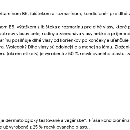
itamínom B5, ibištekom a rozmarínom, kondicionér pre dlhé v
om B5, výťažkom z ibišteka a rozmarínu pre dlhé vlasy, ktoré 
otreby vlasov celej rodiny a zanecháva vlasy hebké a príjemné
rínu posilňuje dlhé vlasy od korienkov po končeky a uľahčuje 
a. Výsledok? Dlhé vlasy sú odolnejšie a menej sa lámu. Zloženi
u (okrem etikety) je vyrobená z 50 % recyklovaného plastu, za
e dermatologicky testované a vegánske*. Fľaša kondicionéru (
je už vyrobené z 25 % recyklovaného plastu.