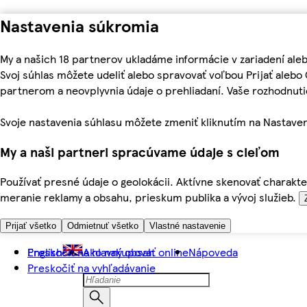
Nastavenia súkromia
My a našich 18 partnerov ukladáme informácie v zariadení ale
Svoj súhlas môžete udeliť alebo spravovať voľbou Prijať aleb
partnerom a neovplyvnia údaje o prehliadaní. Vaše rozhodnu
Svoje nastavenia súhlasu môžete zmeniť kliknutím na Nastaven
My a naši partneri spracúvame údaje s cieľom
Používať presné údaje o geolokácii. Aktívne skenovať charakter
meranie reklamy a obsahu, prieskum publika a vývoj služieb.
Prijať všetko
Odmietnuť všetko
Vlastné nastavenie
Preskočiť na hlavný obsah
English
Ako nakupovať online
Nápoveda
Preskočiť na vyhľadávanie