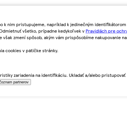
bo k nim pristupujeme, napríklad k jedinečným identifikátoro
o Odmietnuť všetko, prípadne kedykoľvek v
Pravidlách pre ochr
tie však zmení spôsob, akým vám prispôsobíme nakupovanie n
ia cookies v pätičke stránky.
istiky zariadenia na identifikáciu. Ukladať a/alebo pristupova
Zoznam partnerov