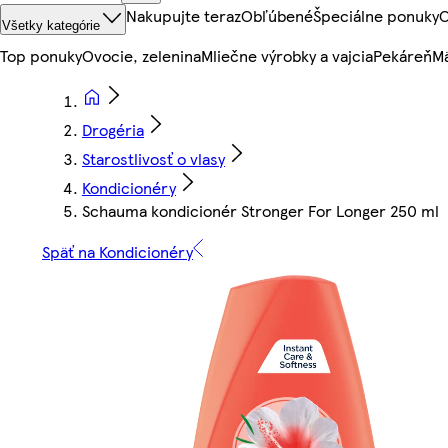
Nakupujte teraz
Obľúbené
Špeciálne ponuky
O
Všetky kategórie
Top ponuky
Ovocie, zelenina
Mliečne výrobky a vajcia
Pekáreň
Mä
Drogéria
Starostlivosť o vlasy
Kondicionéry
Schauma kondicionér Stronger For Longer 250 ml
Späť na Kondicionéry