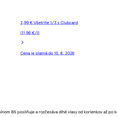
2,99 € Ušetrite 1/3 s Clubcard
(11,96 €/l)
Cena je platná do 10. 8. 2026
mínom B5 posilňuje a rozčesáva dlhé vlasy od korienkov až po 