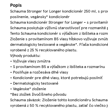
Popis
Schauma Stronger for Longer kondicionér 250 ml, s prov
posilnenie, vegánsky* kondicionér
Schauma kondicionér Stronger for Longer - s provitamín
Schauma poskytuje výživnú starostlivosť pre rozmanité p
Tento Schauma kondicionér s výťažkom z ibišteka a rozma
Zloženie s provitamínom B5 vlasy hĺbkovo vyživuje zvnútr
dermatologicky testované a vegánske*. Fľaša kondicionér
vyrobené z 25 % recyklovaného plastu.
Výhody produktu:
- Vyživuje vlasy zvnútra
- S provitamínom B5 a výťažkom z ibišteka a rozmarínu
- Posilňuje a rozčesáva dlhé vlasy
- Kondicionér pre dlhé vlasy, ktoré potrebujú posilniť
- Dermatologicky testované
- Vegánske* zloženie
*Bez zložiek živočíšneho pôvodu
Schauma záväzok: Zloženie tohto kondicionéru Schauma j
vyrobená z 50 % recyklovaného plastu, zatiaľ čo viečko 