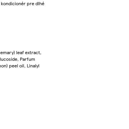
 kondicionér pre dlhé
semary) leaf extract,
glucoside, Parfum
n) peel oil, Linalyl