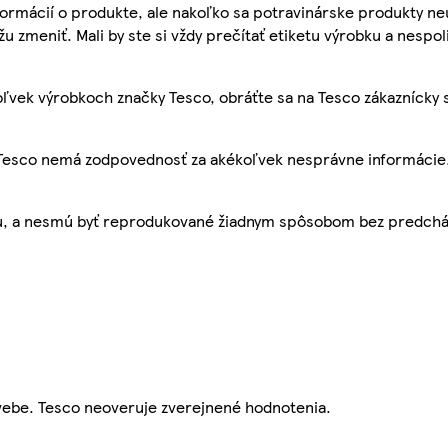
ormácií o produkte, ale nakoľko sa potravinárske produkty ne
žu zmeniť. Mali by ste si vždy prečítať etiketu výrobku a nespol
ľvek výrobkoch značky Tesco, obráťte sa na Tesco zákaznícky 
, Tesco nemá zodpovednosť za akékoľvek nesprávne informácie
bu, a nesmú byť reprodukované žiadnym spôsobom bez predch
webe. Tesco neoveruje zverejnené hodnotenia.