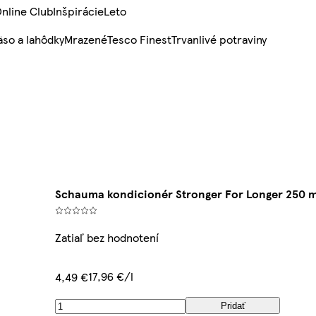
nline Club
Inšpirácie
Leto
so a lahôdky
Mrazené
Tesco Finest
Trvanlivé potraviny
Schauma kondicionér Stronger For Longer 250 m
Zatiaľ bez hodnotení
17,96 €/l
4,49 €
Pridať