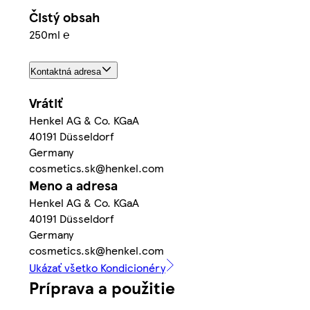
Čistý obsah
250ml ℮
Kontaktná adresa
Vrátiť
Henkel AG & Co. KGaA
40191 Düsseldorf
Germany
cosmetics.sk@henkel.com
Meno a adresa
Henkel AG & Co. KGaA
40191 Düsseldorf
Germany
cosmetics.sk@henkel.com
Ukázať všetko Kondicionéry
Príprava a použitie