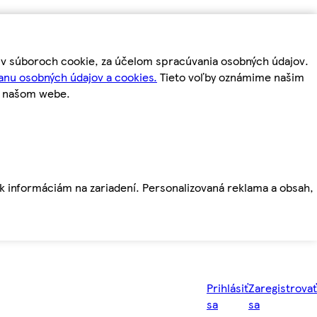
m v súboroch cookie, za účelom spracúvania osobných údajov.
anu osobných údajov a cookies.
Tieto voľby oznámime našim
a našom webe.
ť k informáciám na zariadení. Personalizovaná reklama a obsah,
Prihlásiť
Zaregistrovať
sa
sa