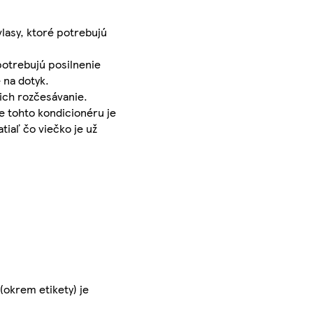
lasy, ktoré potrebujú
potrebujú posilnenie
 na dotyk.
ich rozčesávanie.
e tohto kondicionéru je
tiaľ čo viečko je už
okrem etikety) je