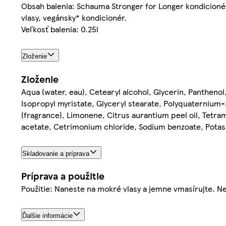
Obsah balenia: Schauma Stronger for Longer kondicionér
vlasy, vegánsky* kondicionér.
Veľkosť balenia: 0.25l
Zloženie
Zloženie
Aqua (water, eau), Cetearyl alcohol, Glycerin, Panthenol,
Isopropyl myristate, Glyceryl stearate, Polyquaternium-3
(fragrance), Limonene, Citrus aurantium peel oil, Tetram
acetate, Cetrimonium chloride, Sodium benzoate, Pota
Skladovanie a príprava
Príprava a použitie
Použitie: Naneste na mokré vlasy a jemne vmasírujte. Ne
Ďalšie informácie