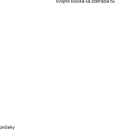
svojho košíka sa zobrazia tu
končeky