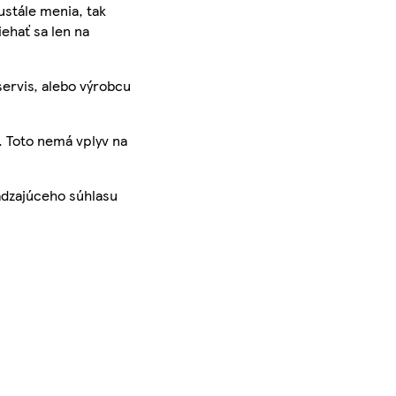
ustále menia, tak
iehať sa len na
servis, alebo výrobcu
. Toto nemá vplyv na
ádzajúceho súhlasu