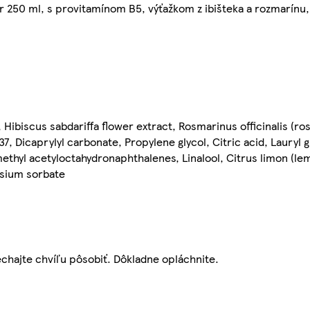
 250 ml, s provitamínom B5, výťažkom z ibišteka a rozmarínu,
 Hibiscus sabdariffa flower extract, Rosmarinus officinalis (ro
7, Dicaprylyl carbonate, Propylene glycol, Citric acid, Lauryl 
ethyl acetyloctahydronaphthalenes, Linalool, Citrus limon (lemo
ssium sorbate
chajte chvíľu pôsobiť. Dôkladne opláchnite.