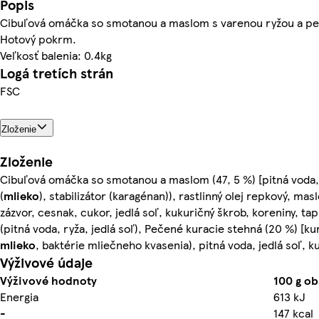
Popis
Cibuľová omáčka so smotanou a maslom s varenou ryžou a pe
Hotový pokrm.
Veľkosť balenia: 0.4kg
Logá tretích strán
FSC
Zloženie
Zloženie
Cibuľová omáčka so smotanou a maslom (47, 5 %) [pitná voda, 
(
mlieko
), stabilizátor (karagénan)), rastlinný olej repkový, masl
zázvor, cesnak, cukor, jedlá soľ, kukuričný škrob, koreniny, tap
(pitná voda, ryža, jedlá soľ), Pečené kuracie stehná (20 %) [ku
mlieko
, baktérie mliečneho kvasenia), pitná voda, jedlá soľ, k
Výživové údaje
Výživové hodnoty
100 g o
Energia
613 kJ
-
147 kcal