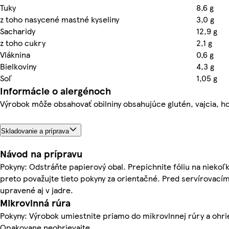
Tuky
8,6 g
z toho nasycené mastné kyseliny
3,0 g
Sacharidy
12,9 g
z toho cukry
2,1 g
Vláknina
0,6 g
Bielkoviny
4,3 g
Soľ
1,05 g
Informácie o alergénoch
Výrobok môže obsahovať obilniny obsahujúce glutén, vajcia, hor
Skladovanie a príprava
Návod na prípravu
Pokyny: Odstráňte papierový obal. Prepichnite fóliu na niekoľk
preto považujte tieto pokyny za orientačné. Pred servírovacím
upravené aj v jadre.
Mikrovlnná rúra
Pokyny: Výrobok umiestnite priamo do mikrovlnnej rúry a ohrie
Opakovane neohrievajte.