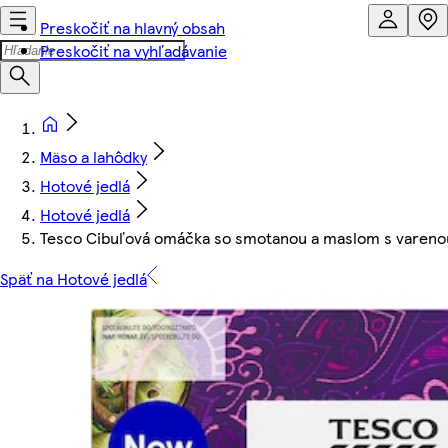
Preskočiť na hlavný obsah
Preskočiť na vyhľadávanie
Mäso a lahôdky
Hotové jedlá
Hotové jedlá
Tesco Cibuľová omáčka so smotanou a maslom s varenou
Späť na Hotové jedlá