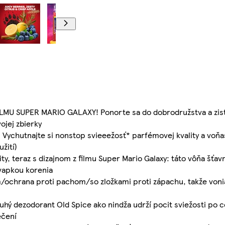
 SUPER MARIO GALAXY! Ponorte sa do dobrodružstva a zistit
ojej zbierky
: Vychutnajte si nonstop svieeežosť* parfémovej kvality a voň
žití)
ty, teraz s dizajnom z filmu Super Mario Galaxy: táto vôňa šťa
kvapkou korenia
m/ochrana proti pachom/so zložkami proti zápachu, takže von
 tuhý dezodorant Old Spice ako nindža udrží pocit sviežosti po 
ečení