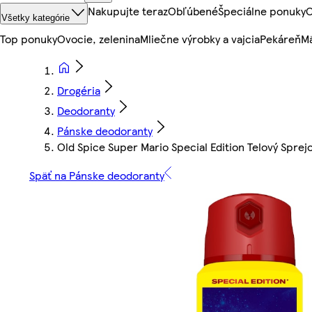
Nakupujte teraz
Obľúbené
Špeciálne ponuky
O
Všetky kategórie
Top ponuky
Ovocie, zelenina
Mliečne výrobky a vajcia
Pekáreň
Mä
Drogéria
Deodoranty
Pánske deodoranty
Old Spice Super Mario Special Edition Telový Spre
Späť na Pánske deodoranty