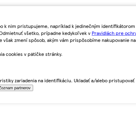
bo k nim pristupujeme, napríklad k jedinečným identifikátoro
o Odmietnuť všetko, prípadne kedykoľvek v
Pravidlách pre ochr
tie však zmení spôsob, akým vám prispôsobíme nakupovanie n
ia cookies v pätičke stránky.
istiky zariadenia na identifikáciu. Ukladať a/alebo pristupova
Zoznam partnerov