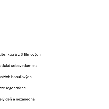
e, ktorú z 3 filmových
astické sebavedomie s
vnatých bobuľových
iate legendárne
celý deň a nezanechá