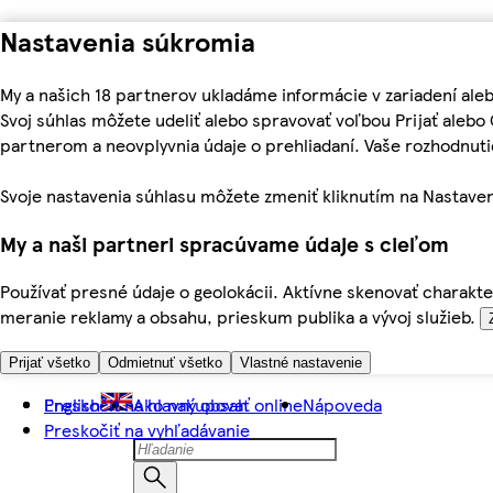
Nastavenia súkromia
My a našich 18 partnerov ukladáme informácie v zariadení ale
Svoj súhlas môžete udeliť alebo spravovať voľbou Prijať aleb
partnerom a neovplyvnia údaje o prehliadaní. Vaše rozhodnu
Svoje nastavenia súhlasu môžete zmeniť kliknutím na Nastaven
My a naši partneri spracúvame údaje s cieľom
Používať presné údaje o geolokácii. Aktívne skenovať charakter
meranie reklamy a obsahu, prieskum publika a vývoj služieb.
Prijať všetko
Odmietnuť všetko
Vlastné nastavenie
Preskočiť na hlavný obsah
English
Ako nakupovať online
Nápoveda
Preskočiť na vyhľadávanie