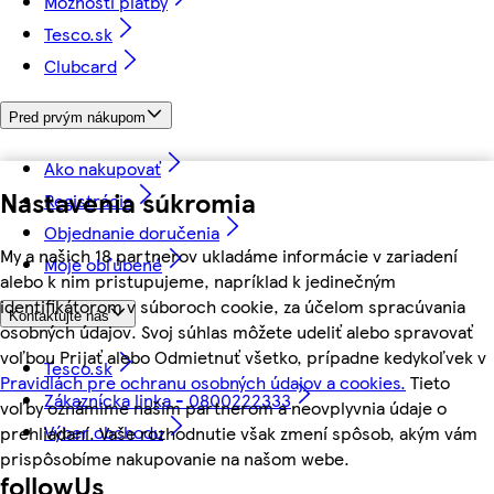
Možnosti platby
Tesco.sk
Clubcard
Pred prvým nákupom
Ako nakupovať
Nastavenia súkromia
Registrácia
Objednanie doručenia
My a našich 18 partnerov ukladáme informácie v zariadení
Moje obľúbené
alebo k nim pristupujeme, napríklad k jedinečným
identifikátorom v súboroch cookie, za účelom spracúvania
Kontaktujte nás
osobných údajov. Svoj súhlas môžete udeliť alebo spravovať
voľbou Prijať alebo Odmietnuť všetko, prípadne kedykoľvek v
Tesco.sk
Pravidlách pre ochranu osobných údajov a cookies.
Tieto
Zákaznícka linka - 0800222333
voľby oznámime našim partnerom a neovplyvnia údaje o
Výber obchodu
prehliadaní. Vaše rozhodnutie však zmení spôsob, akým vám
prispôsobíme nakupovanie na našom webe.
followUs