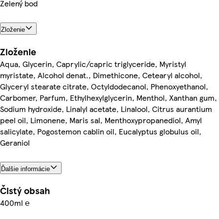
Zelený bod
Zloženie
Zloženie
Aqua, Glycerin, Caprylic/capric triglyceride, Myristyl
myristate, Alcohol denat., Dimethicone, Cetearyl alcohol,
Glyceryl stearate citrate, Octyldodecanol, Phenoxyethanol,
Carbomer, Parfum, Ethylhexylglycerin, Menthol, Xanthan gum,
Sodium hydroxide, Linalyl acetate, Linalool, Citrus aurantium
peel oil, Limonene, Maris sal, Menthoxypropanediol, Amyl
salicylate, Pogostemon cablin oil, Eucalyptus globulus oil,
Geraniol
Ďalšie informácie
Čistý obsah
400ml ℮