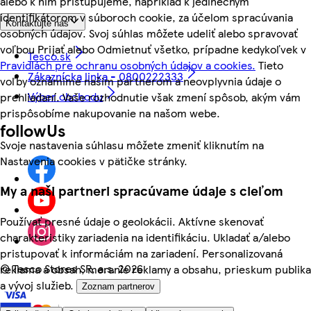
alebo k nim pristupujeme, napríklad k jedinečným
identifikátorom v súboroch cookie, za účelom spracúvania
Kontaktujte nás
osobných údajov. Svoj súhlas môžete udeliť alebo spravovať
voľbou Prijať alebo Odmietnuť všetko, prípadne kedykoľvek v
Tesco.sk
Pravidlách pre ochranu osobných údajov a cookies.
Tieto
Zákaznícka linka - 0800222333
voľby oznámime našim partnerom a neovplyvnia údaje o
Výber obchodu
prehliadaní. Vaše rozhodnutie však zmení spôsob, akým vám
prispôsobíme nakupovanie na našom webe.
followUs
Svoje nastavenia súhlasu môžete zmeniť kliknutím na
Nastavenia cookies v pätičke stránky.
My a naši partneri spracúvame údaje s cieľom
Používať presné údaje o geolokácii. Aktívne skenovať
charakteristiky zariadenia na identifikáciu. Ukladať a/alebo
pristupovať k informáciám na zariadení. Personalizovaná
©
Tesco Stores SR, a.s. 2026
reklama a obsah, meranie reklamy a obsahu, prieskum publika
a vývoj služieb.
Zoznam partnerov