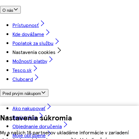
O nás
Prístupnosť
Kde dovážame
Poplatok za službu
Nastavenia cookies
Možnosti platby
Tesco.sk
Clubcard
Pred prvým nákupom
Ako nakupovať
Nastavenia súkromia
Registrácia
Objednanie doručenia
My a našich 18 partnerov ukladáme informácie v zariadení
Moje obľúbené