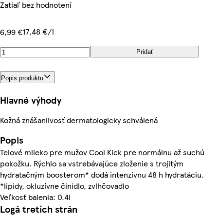
Zatiaľ bez hodnotení
17,48 €/l
6,99 €
Pridať
Popis produktu
Hlavné výhody
Kožná znášanlivosť dermatologicky schválená
Popis
Telové mlieko pre mužov Cool Kick pre normálnu až suchú
pokožku. Rýchlo sa vstrebávajúce zloženie s trojitým
hydratačným boosterom* dodá intenzívnu 48 h hydratáciu.
*lipidy, okluzívne činidlo, zvlhčovadlo
Veľkosť balenia: 0.4l
Logá tretích strán