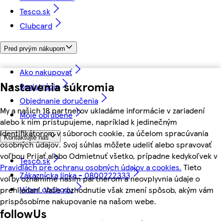
Tesco.sk
Clubcard
Pred prvým nákupom
Ako nakupovať
Nastavenia súkromia
Registrácia
Objednanie doručenia
My a našich 18 partnerov ukladáme informácie v zariadení
Moje obľúbené
alebo k nim pristupujeme, napríklad k jedinečným
identifikátorom v súboroch cookie, za účelom spracúvania
Kontaktujte nás
osobných údajov. Svoj súhlas môžete udeliť alebo spravovať
voľbou Prijať alebo Odmietnuť všetko, prípadne kedykoľvek v
Tesco.sk
Pravidlách pre ochranu osobných údajov a cookies.
Tieto
Zákaznícka linka - 0800222333
voľby oznámime našim partnerom a neovplyvnia údaje o
Výber obchodu
prehliadaní. Vaše rozhodnutie však zmení spôsob, akým vám
prispôsobíme nakupovanie na našom webe.
followUs