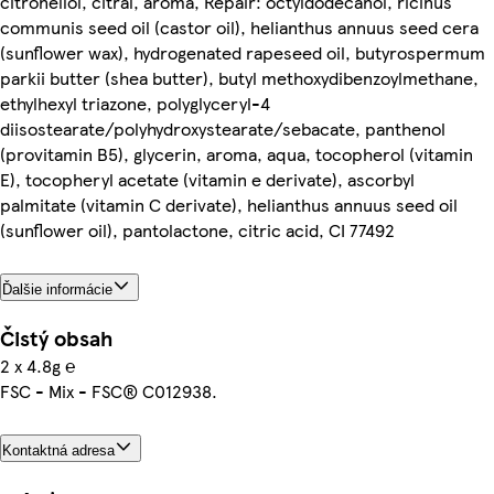
citronellol, citral, aroma, Repair: octyldodecanol, ricinus
communis seed oil (castor oil), helianthus annuus seed cera
(sunflower wax), hydrogenated rapeseed oil, butyrospermum
parkii butter (shea butter), butyl methoxydibenzoylmethane,
ethylhexyl triazone, polyglyceryl-4
diisostearate/polyhydroxystearate/sebacate, panthenol
(provitamin B5), glycerin, aroma, aqua, tocopherol (vitamin
E), tocopheryl acetate (vitamin e derivate), ascorbyl
palmitate (vitamin C derivate), helianthus annuus seed oil
(sunflower oil), pantolactone, citric acid, CI 77492
Ďalšie informácie
Čistý obsah
2 x 4.8g ℮
FSC - Mix - FSC® C012938.
Kontaktná adresa