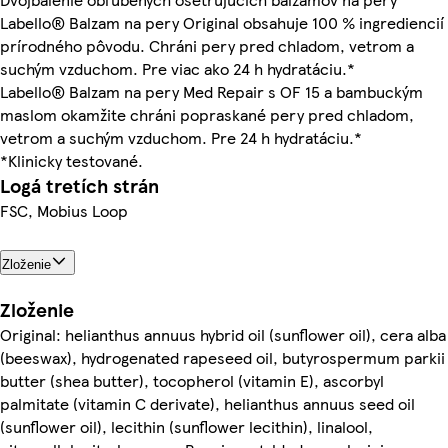
Labello® Balzam na pery Original obsahuje 100 % ingrediencií
prírodného pôvodu. Chráni pery pred chladom, vetrom a
suchým vzduchom. Pre viac ako 24 h hydratáciu.*
Labello® Balzam na pery Med Repair s OF 15 a bambuckým
maslom okamžite chráni popraskané pery pred chladom,
vetrom a suchým vzduchom. Pre 24 h hydratáciu.*
*Klinicky testované.
Logá tretích strán
FSC, Mobius Loop
Zloženie
Zloženie
Original: helianthus annuus hybrid oil (sunflower oil), cera alba
(beeswax), hydrogenated rapeseed oil, butyrospermum parkii
butter (shea butter), tocopherol (vitamin E), ascorbyl
palmitate (vitamin C derivate), helianthus annuus seed oil
(sunflower oil), lecithin (sunflower lecithin), linalool,