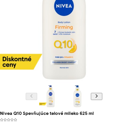
Nivea Q10 Spevňujúce telové mlieko 625 ml