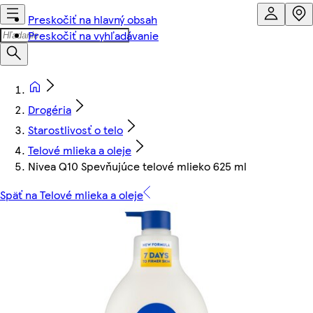
Preskočiť na hlavný obsah
Preskočiť na vyhľadávanie
Drogéria
Starostlivosť o telo
Telové mlieka a oleje
Nivea Q10 Spevňujúce telové mlieko 625 ml
Späť na Telové mlieka a oleje