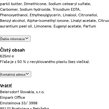
parkii butter, Dimethicone, Sodium cetearyl sulfate,
Carbomer, Sodium hydroxide, Trisodium EDTA,
Phenoxyethanol, Ethylhexylglycerin, Linalool, Citronellol,
Benzyl alcohol, Alpha-isomethyl ionone, Linalyl acetate, Citrus
aurantium peel oil, Limonene, Eugenyl acetate, Parfum
Ďalšie informácie
Čistý obsah
625ml ℮
Fľaša je z 50 % z recyklovaného plastu (bez viečka).
Kontaktná adresa
Vrátiť
Beiersdorf Slovakia, s.r.o.
Einpark Office
Einsteinova 33/ 3998
851 01 Bratislava - Petržalka