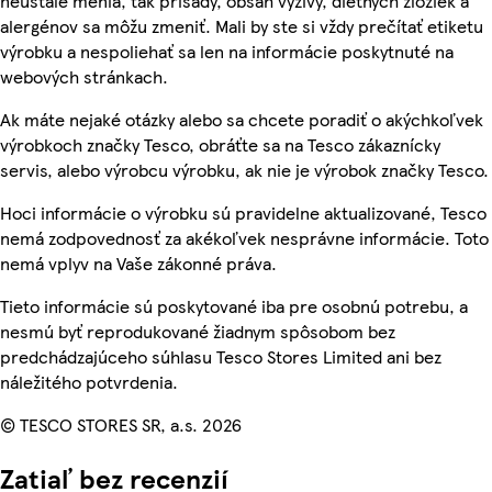
neustále menia, tak prísady, obsah výživy, diétnych zložiek a
alergénov sa môžu zmeniť. Mali by ste si vždy prečítať etiketu
výrobku a nespoliehať sa len na informácie poskytnuté na
webových stránkach.
Ak máte nejaké otázky alebo sa chcete poradiť o akýchkoľvek
výrobkoch značky Tesco, obráťte sa na Tesco zákaznícky
servis, alebo výrobcu výrobku, ak nie je výrobok značky Tesco.
Hoci informácie o výrobku sú pravidelne aktualizované, Tesco
nemá zodpovednosť za akékoľvek nesprávne informácie. Toto
nemá vplyv na Vaše zákonné práva.
Tieto informácie sú poskytované iba pre osobnú potrebu, a
nesmú byť reprodukované žiadnym spôsobom bez
predchádzajúceho súhlasu Tesco Stores Limited ani bez
náležitého potvrdenia.
© TESCO STORES SR, a.s. 2026
Zatiaľ bez recenzií