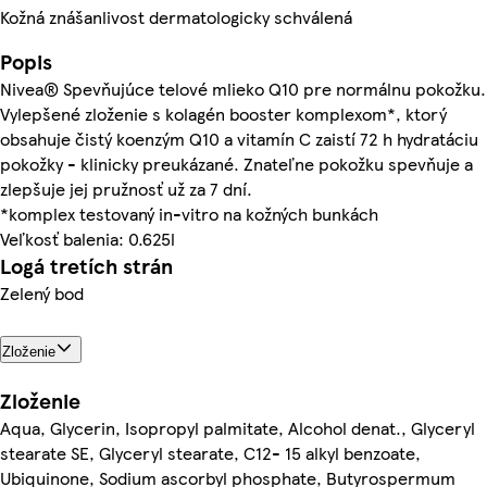
Kožná znášanlivost dermatologicky schválená
Popis
Nivea® Spevňujúce telové mlieko Q10 pre normálnu pokožku.
Vylepšené zloženie s kolagén booster komplexom*, ktorý
obsahuje čistý koenzým Q10 a vitamín C zaistí 72 h hydratáciu
pokožky - klinicky preukázané. Znateľne pokožku spevňuje a
zlepšuje jej pružnosť už za 7 dní.
*komplex testovaný in-vitro na kožných bunkách
Veľkosť balenia: 0.625l
Logá tretích strán
Zelený bod
Zloženie
Zloženie
Aqua, Glycerin, Isopropyl palmitate, Alcohol denat., Glyceryl
stearate SE, Glyceryl stearate, C12- 15 alkyl benzoate,
Ubiquinone, Sodium ascorbyl phosphate, Butyrospermum