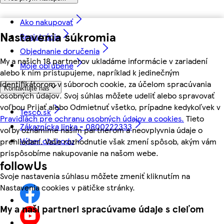
Ako nakupovať
Nastavenia súkromia
Registrácia
Objednanie doručenia
My a našich 18 partnerov ukladáme informácie v zariadení
Moje obľúbené
alebo k nim pristupujeme, napríklad k jedinečným
identifikátorom v súboroch cookie, za účelom spracúvania
Kontaktujte nás
osobných údajov. Svoj súhlas môžete udeliť alebo spravovať
voľbou Prijať alebo Odmietnuť všetko, prípadne kedykoľvek v
Tesco.sk
Pravidlách pre ochranu osobných údajov a cookies.
Tieto
Zákaznícka linka - 0800222333
voľby oznámime našim partnerom a neovplyvnia údaje o
Výber obchodu
prehliadaní. Vaše rozhodnutie však zmení spôsob, akým vám
prispôsobíme nakupovanie na našom webe.
followUs
Svoje nastavenia súhlasu môžete zmeniť kliknutím na
Nastavenia cookies v pätičke stránky.
My a naši partneri spracúvame údaje s cieľom