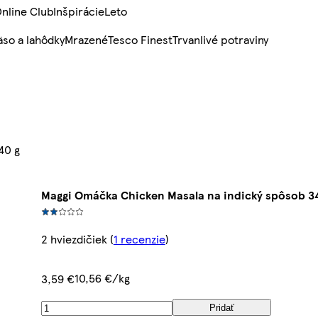
nline Club
Inšpirácie
Leto
so a lahôdky
Mrazené
Tesco Finest
Trvanlivé potraviny
40 g
Maggi Omáčka Chicken Masala na indický spôsob 3
2 hviezdičiek
(
1 recenzie
)
10,56 €/kg
3,59 €
Pridať