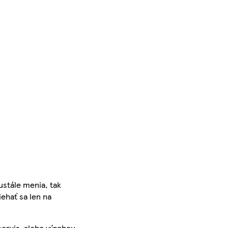
ustále menia, tak
iehať sa len na
servis, alebo výrobcu