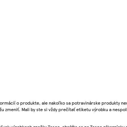
ormácií o produkte, ale nakoľko sa potravinárske produkty ne
žu zmeniť. Mali by ste si vždy prečítať etiketu výrobku a nespol
ľvek výrobkoch značky Tesco, obráťte sa na Tesco zákaznícky 