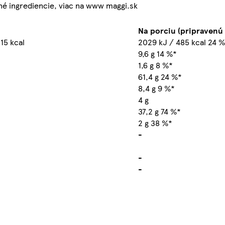
né ingrediencie, viac na www maggi.sk
Na porciu (pripravenú
115 kcal
2029 kJ / 485 kcal 24 
9,6 g 14 %*
1,6 g 8 %*
61,4 g 24 %*
8,4 g 9 %*
4 g
37,2 g 74 %*
2 g 38 %*
-
-
-