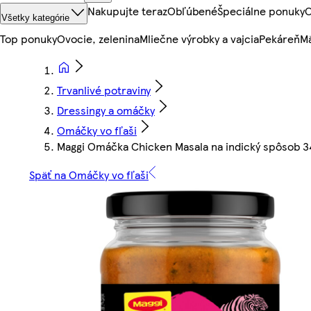
Nakupujte teraz
Obľúbené
Špeciálne ponuky
O
Všetky kategórie
Top ponuky
Ovocie, zelenina
Mliečne výrobky a vajcia
Pekáreň
Mä
Trvanlivé potraviny
Dressingy a omáčky
Omáčky vo fľaši
Maggi Omáčka Chicken Masala na indický spôsob 3
Späť na Omáčky vo fľaši