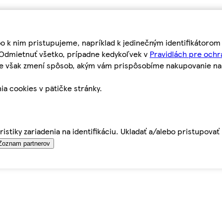
bo k nim pristupujeme, napríklad k jedinečným identifikátoro
o Odmietnuť všetko, prípadne kedykoľvek v
Pravidlách pre ochr
tie však zmení spôsob, akým vám prispôsobíme nakupovanie n
ia cookies v pätičke stránky.
istiky zariadenia na identifikáciu. Ukladať a/alebo pristupova
Zoznam partnerov