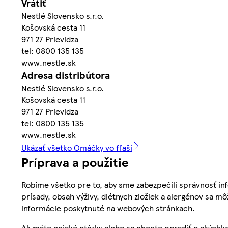
Vrátiť
Nestlé Slovensko s.r.o.
Košovská cesta 11
971 27 Prievidza
tel: 0800 135 135
www.nestle.sk
Adresa distribútora
Nestlé Slovensko s.r.o.
Košovská cesta 11
971 27 Prievidza
tel: 0800 135 135
www.nestle.sk
Ukázať všetko Omáčky vo fľaši
Príprava a použitie
Robíme všetko pre to, aby sme zabezpečili správnosť inf
prísady, obsah výživy, diétnych zložiek a alergénov sa mô
informácie poskytnuté na webových stránkach.
Ak máte nejaké otázky alebo sa chcete poradiť o akýchko