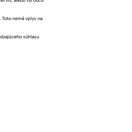
. Toto nemá vplyv na
ádzajúceho súhlasu