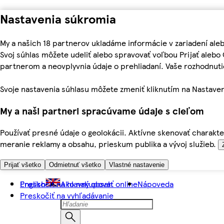
Nastavenia súkromia
My a našich 18 partnerov ukladáme informácie v zariadení ale
Svoj súhlas môžete udeliť alebo spravovať voľbou Prijať aleb
partnerom a neovplyvnia údaje o prehliadaní. Vaše rozhodnu
Svoje nastavenia súhlasu môžete zmeniť kliknutím na Nastaven
My a naši partneri spracúvame údaje s cieľom
Používať presné údaje o geolokácii. Aktívne skenovať charakter
meranie reklamy a obsahu, prieskum publika a vývoj služieb.
Prijať všetko
Odmietnuť všetko
Vlastné nastavenie
Preskočiť na hlavný obsah
English
Ako nakupovať online
Nápoveda
Preskočiť na vyhľadávanie