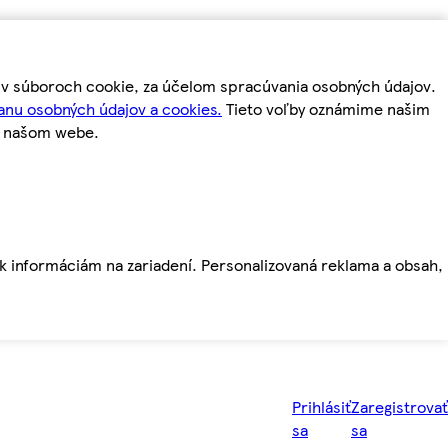
m v súboroch cookie, za účelom spracúvania osobných údajov.
anu osobných údajov a cookies.
Tieto voľby oznámime našim
a našom webe.
ť k informáciám na zariadení. Personalizovaná reklama a obsah,
Prihlásiť
Zaregistrovať
sa
sa