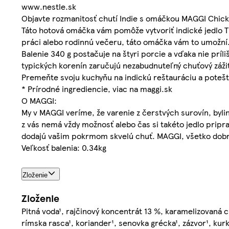
www.nestle.sk
Objavte rozmanitosť chutí Indie s omáčkou MAGGI Chick
Táto hotová omáčka vám pomôže vytvoriť indické jedlo Tik
práci alebo rodinnú večeru, táto omáčka vám to umožní
Balenie 340 g postačuje na štyri porcie a vďaka nie prí
typických korenín zaručujú nezabudnuteľný chuťový záži
Premeňte svoju kuchyňu na indickú reštauráciu a potešt
* Prírodné ingrediencie, viac na maggi.sk
O MAGGI:
My v MAGGI veríme, že varenie z čerstvých surovín, byli
z vás nemá vždy možnosť alebo čas si takéto jedlo pripr
dodajú vašim pokrmom skvelú chuť. MAGGI, všetko dobr
Veľkosť balenia: 0.34kg
Zloženie
Zloženie
Pitná voda¹, rajčinový koncentrát 13 %, karamelizovaná c
rímska rasca¹, koriander¹, senovka grécka¹, zázvor¹, kurk