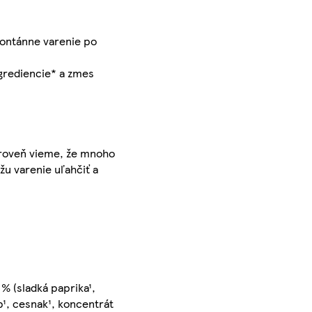
spontánne varenie po
ngrediencie* a zmes
Zároveň vieme, že mnoho
žu varenie uľahčiť a
4 % (sladká paprika¹,
ob¹, cesnak¹, koncentrát