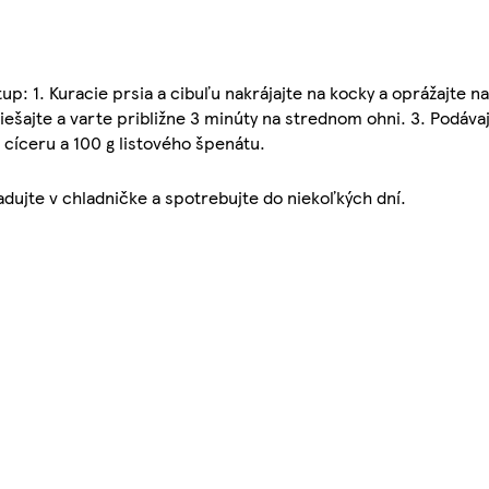
tup: 1. Kuracie prsia a cibuľu nakrájajte na kocky a oprážajte n
šajte a varte približne 3 minúty na strednom ohni. 3. Podáva
cíceru a 100 g listového špenátu.
adujte v chladničke a spotrebujte do niekoľkých dní.