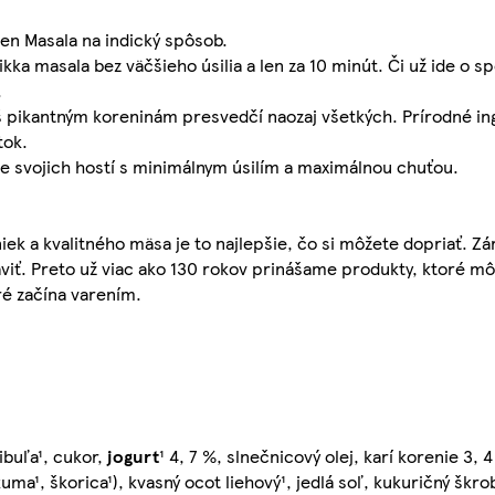
en Masala na indický spôsob.
ka masala bez väčšieho úsilia a len za 10 minút. Či už ide o 
.
liš pikantným koreninám presvedčí naozaj všetkých. Prírodné i
tok.
e svojich hostí s minimálnym úsilím a maximálnou chuťou.
niek a kvalitného mäsa je to najlepšie, čo si môžete dopriať. 
aviť. Preto už viac ako 130 rokov prinášame produkty, ktoré mô
é začína varením.
ibuľa¹, cukor,
jogurt
¹ 4, 7 %, slnečnicový olej, karí korenie 3, 
uma¹, škorica¹), kvasný ocot liehový¹, jedlá soľ, kukuričný škr