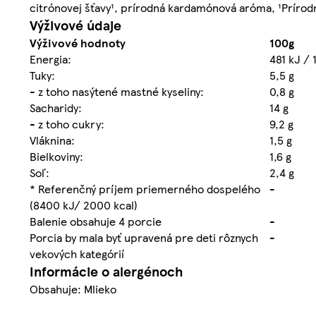
citrónovej šťavy¹, prírodná kardamónová aróma, ¹Prírod
Výživové údaje
Výživové hodnoty
100g
Energia:
481 kJ / 
Tuky:
5,5 g
- z toho nasýtené mastné kyseliny:
0,8 g
Sacharidy:
14 g
- z toho cukry:
9,2 g
Vláknina:
1,5 g
Bielkoviny:
1,6 g
Soľ:
2,4 g
* Referenčný príjem priemerného dospelého
-
(8400 kJ/ 2000 kcal)
Balenie obsahuje 4 porcie
-
Porcia by mala byť upravená pre deti rôznych
-
vekových kategórií
Informácie o alergénoch
Obsahuje: Mlieko