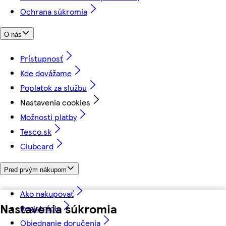
Ochrana súkromia
O nás
Prístupnosť
Kde dovážame
Poplatok za službu
Nastavenia cookies
Možnosti platby
Tesco.sk
Clubcard
Pred prvým nákupom
Ako nakupovať
Nastavenia súkromia
Registrácia
Objednanie doručenia