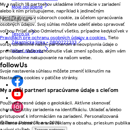
My a našich 18 partnerov ukladáme informácie v zariadení
Moje obľúbené
alebo k nim pristupujeme, napríklad k jedinečným
identifikátorom v súboroch cookie, za účelom spracúvania
Kontaktujte nás
osobných údajov. Svoj súhlas môžete udeliť alebo spravovať
voľbou Prijať alebo Odmietnuť všetko, prípadne kedykoľvek v
Tesco.sk
Pravidlách pre ochranu osobných údajov a cookies.
Tieto
Zákaznícka linka - 0800222333
voľby oznámime našim partnerom a neovplyvnia údaje o
Výber obchodu
prehliadaní. Vaše rozhodnutie však zmení spôsob, akým vám
prispôsobíme nakupovanie na našom webe.
followUs
Svoje nastavenia súhlasu môžete zmeniť kliknutím na
Nastavenia cookies v pätičke stránky.
My a naši partneri spracúvame údaje s cieľom
Používať presné údaje o geolokácii. Aktívne skenovať
charakteristiky zariadenia na identifikáciu. Ukladať a/alebo
pristupovať k informáciám na zariadení. Personalizovaná
©
Tesco Stores SR, a.s. 2026
reklama a obsah, meranie reklamy a obsahu, prieskum publika
a vývoj služieb.
Zoznam partnerov