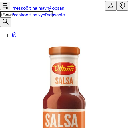
Preskočiť na hlavný obsah
Preskočiť na vyhľadávanie