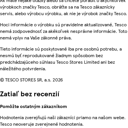
Ak máte nejaké otázky alebo sa chcete poradiť o akýchkoľvek
výrobkoch značky Tesco, obráťte sa na Tesco zákaznícky
servis, alebo výrobcu výrobku, ak nie je výrobok značky Tesco.
Hoci informácie o výrobku sú pravidelne aktualizované, Tesco
nemá zodpovednosť za akékoľvek nesprávne informácie. Toto
nemá vplyv na Vaše zákonné práva.
Tieto informácie sú poskytované iba pre osobnú potrebu, a
nesmú byť reprodukované žiadnym spôsobom bez
predchádzajúceho súhlasu Tesco Stores Limited ani bez
náležitého potvrdenia.
© TESCO STORES SR, a.s. 2026
Zatiaľ bez recenzií
Pomôžte ostatným zákazníkom
Hodnotenia zverejňujú naši zákazníci priamo na našom webe.
Tesco neoveruje zverejnené hodnotenia.