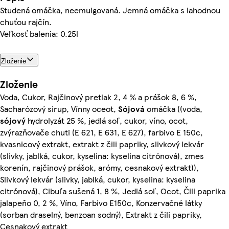
Studená omáčka, neemulgovaná. Jemná omáčka s lahodnou
chuťou rajčín.
Veľkosť balenia: 0.25l
Zloženie
Zloženie
Voda, Cukor, Rajčinový pretlak 2, 4 % a prášok 8, 6 %,
Sacharózový sirup, Vínny oceot,
Sójová
omáčka ((voda,
sójový
hydrolyzát 25 %, jedlá soľ, cukor, víno, ocot,
zvýrazňovače chuti (E 621, E 631, E 627), farbivo E 150c,
kvasnicový extrakt, extrakt z čili papriky, slivkový lekvár
(slivky, jablká, cukor, kyselina: kyselina citrónová), zmes
korenín, rajčinový prášok, arómy, cesnakový extrakt)),
Slivkový lekvár (slivky, jablká, cukor, kyselina: kyselina
citrónová), Cibuľa sušená 1, 8 %, Jedlá soľ, Ocot, Čili paprika
jalapeňo 0, 2 %, Víno, Farbivo E150c, Konzervačné látky
(sorban draselný, benzoan sodný), Extrakt z čili papriky,
Cesnakový extrakt