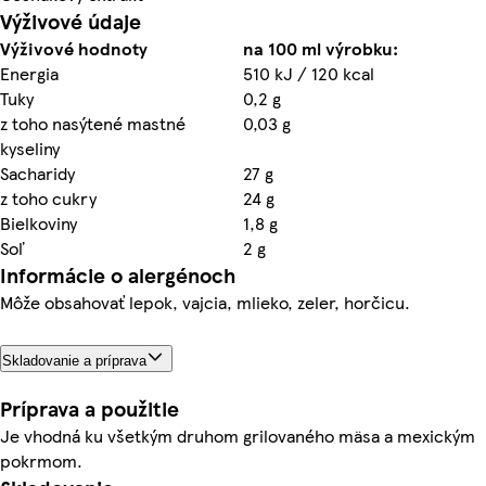
Výživové údaje
Výživové hodnoty
na 100 ml výrobku:
Energia
510 kJ / 120 kcal
Tuky
0,2 g
z toho nasýtené mastné
0,03 g
kyseliny
Sacharidy
27 g
z toho cukry
24 g
Bielkoviny
1,8 g
Soľ
2 g
Informácie o alergénoch
Môže obsahovať lepok, vajcia, mlieko, zeler, horčicu.
Skladovanie a príprava
Príprava a použitie
Je vhodná ku všetkým druhom grilovaného mäsa a mexickým
pokrmom.