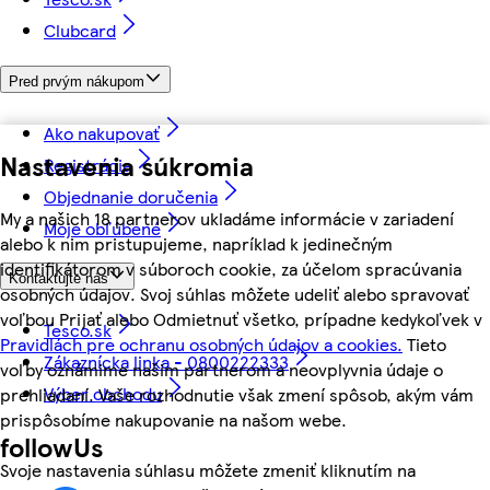
Clubcard
Pred prvým nákupom
Ako nakupovať
Nastavenia súkromia
Registrácia
Objednanie doručenia
My a našich 18 partnerov ukladáme informácie v zariadení
Moje obľúbené
alebo k nim pristupujeme, napríklad k jedinečným
identifikátorom v súboroch cookie, za účelom spracúvania
Kontaktujte nás
osobných údajov. Svoj súhlas môžete udeliť alebo spravovať
voľbou Prijať alebo Odmietnuť všetko, prípadne kedykoľvek v
Tesco.sk
Pravidlách pre ochranu osobných údajov a cookies.
Tieto
Zákaznícka linka - 0800222333
voľby oznámime našim partnerom a neovplyvnia údaje o
Výber obchodu
prehliadaní. Vaše rozhodnutie však zmení spôsob, akým vám
prispôsobíme nakupovanie na našom webe.
followUs
Svoje nastavenia súhlasu môžete zmeniť kliknutím na