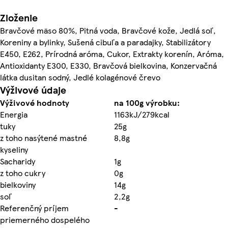
Zloženie
Bravčové mäso 80%, Pitná voda, Bravčové kože, Jedlá soľ,
Koreniny a bylinky, Sušená cibuľa a paradajky, Stabilizátory
E450, E262, Prírodná aróma, Cukor, Extrakty korenín, Aróma,
Antioxidanty E300, E330, Bravčová bielkovina, Konzervačná
látka dusitan sodný, Jedlé kolagénové črevo
Výživové údaje
Výživové hodnoty
na 100g výrobku:
Energia
1163kJ/279kcal
tuky
25g
z toho nasýtené mastné
8,8g
kyseliny
Sacharidy
1g
z toho cukry
0g
bielkoviny
14g
soľ
2,2g
Referenčný príjem
-
priemerného dospelého