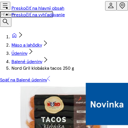
Preskočiť na hlavný obsah
Preskočiť na vyhľadávanie
Mäso a lahôdky
Údeniny
Balené údeniny
Nord Gril klobáska tacos 250 g
Späť na Balené údeniny