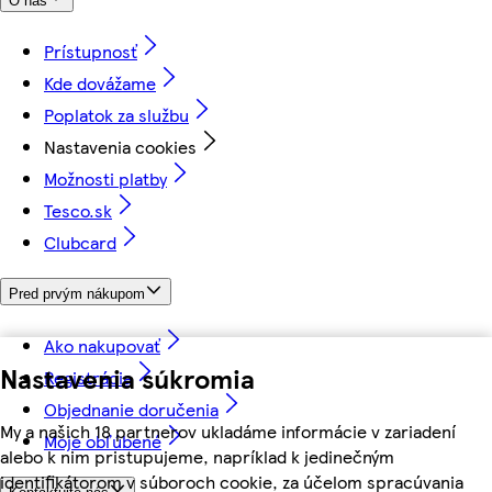
O nás
Prístupnosť
Kde dovážame
Poplatok za službu
Nastavenia cookies
Možnosti platby
Tesco.sk
Clubcard
Pred prvým nákupom
Ako nakupovať
Nastavenia súkromia
Registrácia
Objednanie doručenia
My a našich 18 partnerov ukladáme informácie v zariadení
Moje obľúbené
alebo k nim pristupujeme, napríklad k jedinečným
identifikátorom v súboroch cookie, za účelom spracúvania