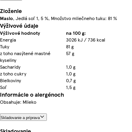
Zloženie
Maslo
, Jedlá soľ 1, 5 %, Množstvo mliečneho tuku: 81 %
Výživové údaje
Výživové hodnoty
na 100 g:
Energia
3026 kJ / 736 kcal
Tuky
81 g
z toho nasýtené mastné
57 g
kyseliny
Sacharidy
1,0 g
z toho cukry
1,0 g
Bielkoviny
0,7 g
Soľ
1,5 g
Informácie o alergénoch
Obsahuje: Mlieko
Skladovanie a príprava
Skladovanie