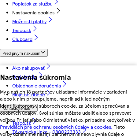
Poplatok za službu
Nastavenia cookies
Možnosti platby
Tesco.sk
Clubcard
Pred prvým nákupom
Ako nakupovať
Nastavenia súkromia
Registrácia
Objednanie doručenia
My a našich 18 partnerov ukladáme informácie v zariadení
Moje obľúbené
alebo k nim pristupujeme, napríklad k jedinečným
identifikátorom v súboroch cookie, za účelom spracúvania
Kontaktujte nás
osobných údajov. Svoj súhlas môžete udeliť alebo spravovať
voľbou Prijať alebo Odmietnuť všetko, prípadne kedykoľvek v
Tesco.sk
Pravidlách pre ochranu osobných údajov a cookies.
Tieto
Zákaznícka linka - 0800222333
voľby oznámime našim partnerom a neovplyvnia údaje o