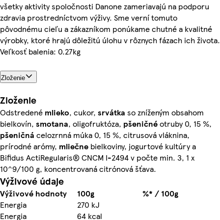
všetky aktivity spoločnosti Danone zameriavajú na podporu
zdravia prostredníctvom výživy. Sme verní tomuto
pôvodnému cieľu a zákazníkom ponúkame chutné a kvalitné
výrobky, ktoré hrajú dôležitú úlohu v rôznych fázach ich života.
Veľkosť balenia: 0.27kg
Zloženie
Zloženie
Odstredené
mlieko
, cukor,
srvátka
so zníženým obsahom
bielkovín,
smotana
, oligofruktóza,
pšeničné
otruby 0, 15 %,
pšeničná
celozrnná múka 0, 15 %, citrusová vláknina,
prírodné arómy,
mliečne
bielkoviny, jogurtové kultúry a
Bifidus ActiRegularis® CNCM I-2494 v počte min. 3, 1 x
10^9/100 g, koncentrovaná citrónová šťava.
Výživové údaje
Výživové hodnoty
100g
%* / 100g
Energia
270 kJ
Energia
64 kcal