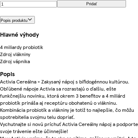
Pridať
Popis produktu
Hlavné výhody
4 miliardy probiotik
Zdroj vlákniny
Zdroj vápnika
Popis
Activia Cereálna - Zakysaný nápoj s bifidogénnou kultúrou.
Obľúbené nápoje Activia sa rozrastajú o ďalšiu, ešte
funkčnejšiu novinku, ktorá okrem 3 benefitov a 4 miliárd
probiotík prináša aj receptúru obohatenú o vlákninu.
Kombinácia probiotík a vlákniny je totiž to najlepšie, čo môžu
spotrebitelia svojmu telu dopriať.
Vychutnajte si novú príchuť Activia Cereálny nápoj a podporte
svoje trávenie ešte účinnejšie!