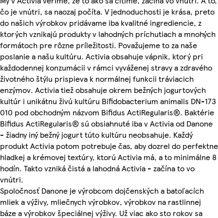
My v Activia veríme, že to ako sa cítime, začína vo vnútri. A to,
čo je vnútri, sa naozaj počíta. V jednoduchosti je krása, preto
do našich výrobkov pridávame iba kvalitné ingrediencie, z
ktorých vznikajú produkty v lahodných príchutiach a mnohých
formátoch pre rôzne príležitosti. Považujeme to za naše
poslanie a našu kultúru. Activia obsahuje vápnik, ktorý pri
každodennej konzumácii v rámci vyváženej stravy a zdravého
životného štýlu prispieva k normálnej funkcii tráviacich
enzýmov. Activia tiež obsahuje okrem bežných jogurtových
kultúr i unikátnu živú kultúru Bifidobacterium animalis DN-173
010 pod obchodným názvom Bifidus ActiRegularis®. Baktérie
Bifidus ActiRegularis® sú obsiahnuté iba v Activia od Danone
- žiadny iný bežný jogurt túto kultúru neobsahuje. Každý
produkt Activia potom potrebuje čas, aby dozrel do perfektne
hladkej a krémovej textúry, ktorú Activia má, a to minimálne 8
hodín. Takto vzniká čistá a lahodná Activia - začína to vo
vnútri.
Spoločnosť Danone je výrobcom dojčenských a batoľacích
mliek a výživy, mliečnych výrobkov, výrobkov na rastlinnej
báze a výrobkov špeciálnej výživy. Už viac ako sto rokov sa