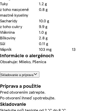
Tuky
1.2 g
z toho nasycené
0.8 g
mastné kyseliny
Sacharidy
10.0 g
z toho cukry
9.9 g
Vláknina
1.0 g
Bílkoviny
2.8 g
Sůl
0.11 g
Vápník
103 mg
13
Informácie o alergénoch
Obsahuje: Mlieko, Pšenica
Skladovanie a príprava
Príprava a použitie
Pred otvorením zatrepte.
Po otvorení ihneď spotrebujte.
Skladovanie
Skladujte prři teplote od 2 °C do 8 °C.