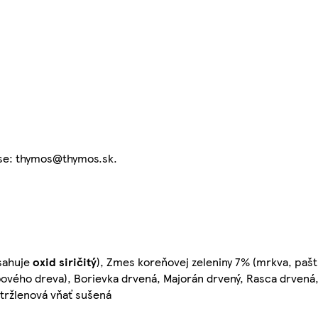
ese: thymos@thymos.sk.
bsahuje
oxid siričitý
), Zmes koreňovej zeleniny 7% (mrkva, pašt
ového dreva), Borievka drvená, Majorán drvený, Rasca drvená,
etržlenová vňať sušená