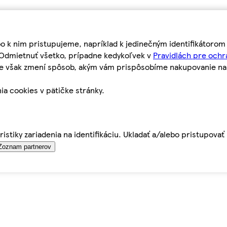
bo k nim pristupujeme, napríklad k jedinečným identifikátoro
o Odmietnuť všetko, prípadne kedykoľvek v
Pravidlách pre ochr
tie však zmení spôsob, akým vám prispôsobíme nakupovanie n
ia cookies v pätičke stránky.
istiky zariadenia na identifikáciu. Ukladať a/alebo pristupova
Zoznam partnerov