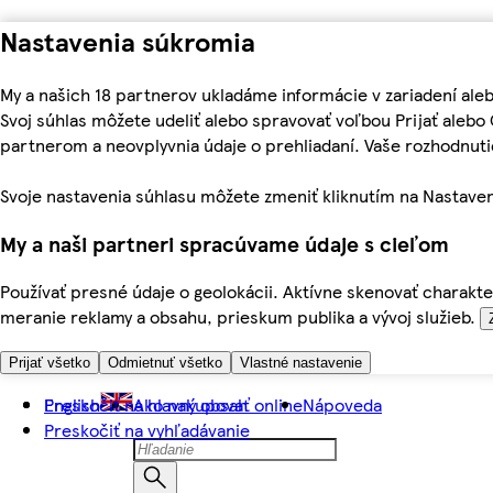
Nastavenia súkromia
My a našich 18 partnerov ukladáme informácie v zariadení ale
Svoj súhlas môžete udeliť alebo spravovať voľbou Prijať aleb
partnerom a neovplyvnia údaje o prehliadaní. Vaše rozhodnu
Svoje nastavenia súhlasu môžete zmeniť kliknutím na Nastaven
My a naši partneri spracúvame údaje s cieľom
Používať presné údaje o geolokácii. Aktívne skenovať charakter
meranie reklamy a obsahu, prieskum publika a vývoj služieb.
Prijať všetko
Odmietnuť všetko
Vlastné nastavenie
Preskočiť na hlavný obsah
English
Ako nakupovať online
Nápoveda
Preskočiť na vyhľadávanie