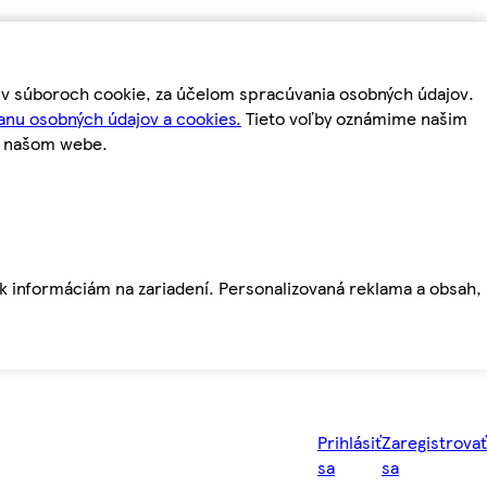
m v súboroch cookie, za účelom spracúvania osobných údajov.
anu osobných údajov a cookies.
Tieto voľby oznámime našim
a našom webe.
ť k informáciám na zariadení. Personalizovaná reklama a obsah,
Prihlásiť
Zaregistrovať
sa
sa