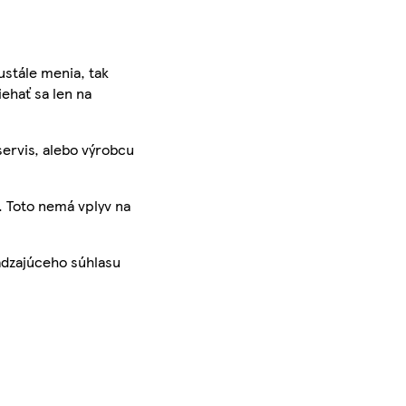
ustále menia, tak
iehať sa len na
servis, alebo výrobcu
. Toto nemá vplyv na
ádzajúceho súhlasu