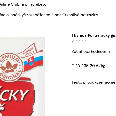
nline Club
Inšpirácie
Leto
so a lahôdky
Mrazené
Tesco Finest
Trvanlivé potraviny
Thymos Poľovnícky gul
Zatiaľ bez hodnotení
35,20 €/kg
0,88 €
Tento produkt je mome