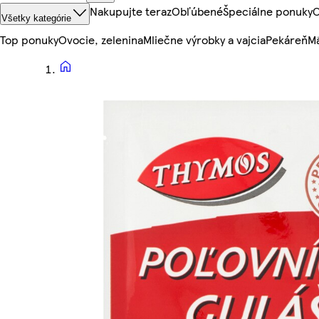
Nakupujte teraz
Obľúbené
Špeciálne ponuky
O
Všetky kategórie
Top ponuky
Ovocie, zelenina
Mliečne výrobky a vajcia
Pekáreň
Mä