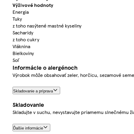
Výživové hodnoty
Energia
Tuky
z toho nasýtené mastné kyseliny
Sacharidy
z toho cukry
Vláknina
Bielkoviny
Soľ
Informácie o alergénoch
Výrobok môže obsahovať zeler, horčicu, sezamové semeno,
Skladovanie a príprava
Skladovanie
Skladujte v suchu, nevystavujte priamemu slnečnému ži
Ďalšie informácie