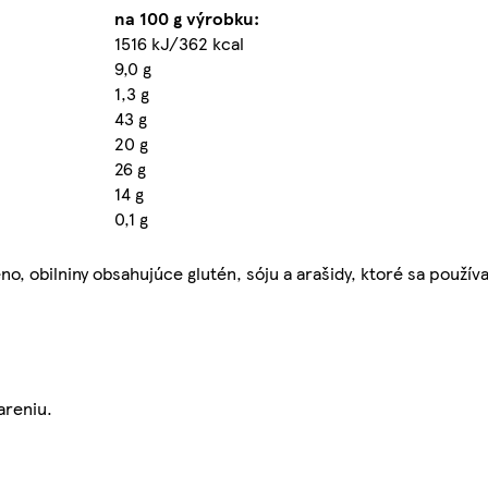
na 100 g výrobku:
1516 kJ/362 kcal
9,0 g
1,3 g
43 g
20 g
26 g
14 g
0,1 g
 obilniny obsahujúce glutén, sóju a arašidy, ktoré sa používa
areniu.