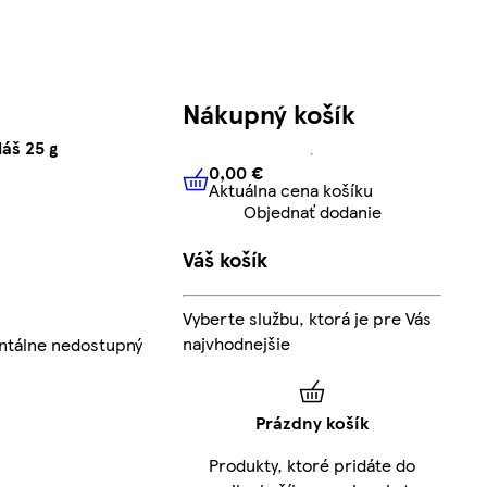
Nákupný košík
áš 25 g
0,00 €
Aktuálna cena košíku
0,00 €
Aktuálna cena košíku
Objednať dodanie
Váš košík
Vyberte službu, ktorá je pre Vás
najvhodnejšie
ntálne nedostupný
Prázdny košík
Produkty, ktoré pridáte do