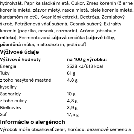
hydrolyzát, Paprika sladká mletá, Cukor, Zmes korenín (čierne
korenie mleté, zázvor mletý, rasca mletá, biele korenie mleté,
kardamóm mletý), Kvasničný extrakt, Dextróza, Zemiakový
škrob, Petržlenová vňať sušená, Cesnak sušený, Extrakty
korenín (paprika, cesnak, rozmarín), Aróma (obsahuje
mlieko
), Fermentovaná
sójová
omáčka (
sójové
bôby,
pšeničná
múka, maltodextrín, jedlá soľ)
Výživové údaje
Výživové hodnoty
na 100 g výrobku:
Energia
2528 kJ/613 kcal
Tuky
61 g
z toho nasýtené mastné
4,8 g
kyseliny
Sacharidy
10 g
z toho cukry
4,8 g
Bielkoviny
3,9 g
Soľ
17,5 g
Informácie o alergénoch
Výrobok môže obsahovať zeler, horčicu, sezamové semeno a