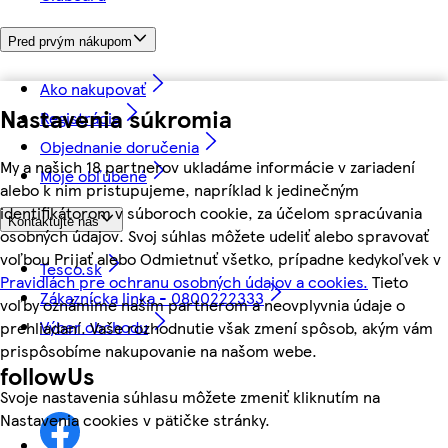
Pred prvým nákupom
Ako nakupovať
Nastavenia súkromia
Registrácia
Objednanie doručenia
My a našich 18 partnerov ukladáme informácie v zariadení
Moje obľúbené
alebo k nim pristupujeme, napríklad k jedinečným
identifikátorom v súboroch cookie, za účelom spracúvania
Kontaktujte nás
osobných údajov. Svoj súhlas môžete udeliť alebo spravovať
voľbou Prijať alebo Odmietnuť všetko, prípadne kedykoľvek v
Tesco.sk
Pravidlách pre ochranu osobných údajov a cookies.
Tieto
Zákaznícka linka - 0800222333
voľby oznámime našim partnerom a neovplyvnia údaje o
Výber obchodu
prehliadaní. Vaše rozhodnutie však zmení spôsob, akým vám
prispôsobíme nakupovanie na našom webe.
followUs
Svoje nastavenia súhlasu môžete zmeniť kliknutím na
Nastavenia cookies v pätičke stránky.