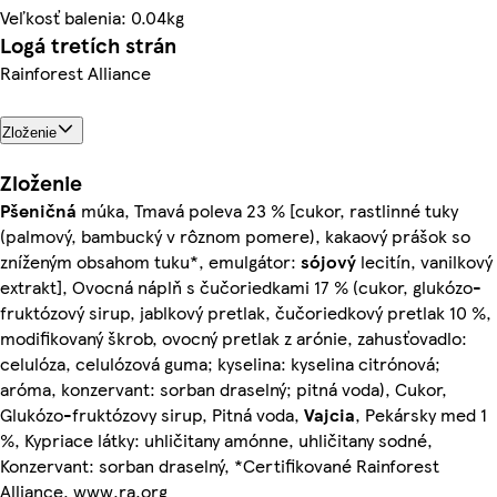
Veľkosť balenia: 0.04kg
Logá tretích strán
Rainforest Alliance
Zloženie
Zloženie
Pšeničná
múka, Tmavá poleva 23 % [cukor, rastlinné tuky
(palmový, bambucký v rôznom pomere), kakaový prášok so
zníženým obsahom tuku*, emulgátor:
sójový
lecitín, vanilkový
extrakt], Ovocná náplň s čučoriedkami 17 % (cukor, glukózo-
fruktózový sirup, jablkový pretlak, čučoriedkový pretlak 10 %,
modifikovaný škrob, ovocný pretlak z arónie, zahusťovadlo:
celulóza, celulózová guma; kyselina: kyselina citrónová;
aróma, konzervant: sorban draselný; pitná voda), Cukor,
Glukózo-fruktózovy sirup, Pitná voda,
Vajcia
, Pekársky med 1
%, Kypriace látky: uhličitany amónne, uhličitany sodné,
Konzervant: sorban draselný, *Certifikované Rainforest
Alliance. www.ra.org