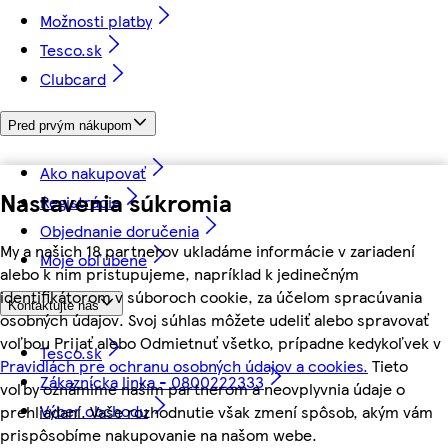
Možnosti platby
Tesco.sk
Clubcard
Pred prvým nákupom
Ako nakupovať
Nastavenia súkromia
Registrácia
Objednanie doručenia
My a našich 18 partnerov ukladáme informácie v zariadení
Moje obľúbené
alebo k nim pristupujeme, napríklad k jedinečným
identifikátorom v súboroch cookie, za účelom spracúvania
Kontaktujte nás
osobných údajov. Svoj súhlas môžete udeliť alebo spravovať
voľbou Prijať alebo Odmietnuť všetko, prípadne kedykoľvek v
Tesco.sk
Pravidlách pre ochranu osobných údajov a cookies.
Tieto
Zákaznícka linka - 0800222333
voľby oznámime našim partnerom a neovplyvnia údaje o
Výber obchodu
prehliadaní. Vaše rozhodnutie však zmení spôsob, akým vám
prispôsobíme nakupovanie na našom webe.