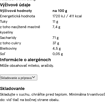
Výživové údaje
Výživové hodnoty
na 100 g
Energetická hodnota
1720 kJ / 411 kcal
Tuky
11 g
z toho nasýtené mastné
7,4 g
kyseliny
Sacharidy
71 g
z toho cukry
37 g
Bielkoviny
4,5 g
Soľ
0,05 g
Informácie o alergénoch
Môže obsahovať mlieko, arašidy.
Skladovanie a príprava
Skladovanie
Skladujte v suchu, chráňte pred teplom. Minimálna trvanlivosť
do: viď tlač na bočnej strane obalu.