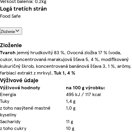
Veľkosť balenia: 0.2kg
Logá tretích strán
Food Safe
Zloženie
Zloženie
Tvaroh
jemný hrudkovitý 83 %, Ovocná zložka 17 % (voda,
cukor, koncentrovaná marakujová šťava 5, 4 %, modifikovaný
kukuričný škrob, koncentrovaná banánová šťava 3, 1 %, arómy,
farbiaci extrakt z mrkvy),
Tuk 1, 4 %
Výživové údaje
Výživové hodnoty
na 100 g výrobku:
Energia
495 kJ / 117 kcal
Tuky
1,4 g
z toho nasýtené mastné
1,0 g
kyseliny
Sacharidy
11 g
z toho cukry
10 g