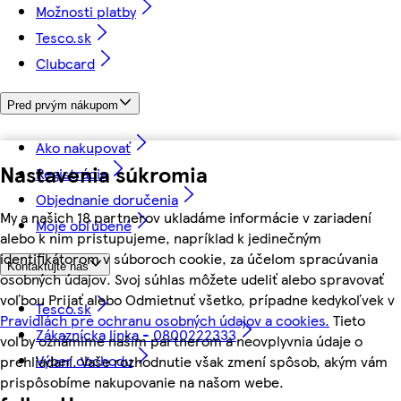
Možnosti platby
Tesco.sk
Clubcard
Pred prvým nákupom
Ako nakupovať
Nastavenia súkromia
Registrácia
Objednanie doručenia
My a našich 18 partnerov ukladáme informácie v zariadení
Moje obľúbené
alebo k nim pristupujeme, napríklad k jedinečným
identifikátorom v súboroch cookie, za účelom spracúvania
Kontaktujte nás
osobných údajov. Svoj súhlas môžete udeliť alebo spravovať
voľbou Prijať alebo Odmietnuť všetko, prípadne kedykoľvek v
Tesco.sk
Pravidlách pre ochranu osobných údajov a cookies.
Tieto
Zákaznícka linka - 0800222333
voľby oznámime našim partnerom a neovplyvnia údaje o
Výber obchodu
prehliadaní. Vaše rozhodnutie však zmení spôsob, akým vám
prispôsobíme nakupovanie na našom webe.