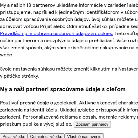
My a našich 18 partnerov ukladáme informácie v zariadení ale
pristupujeme, napríklad k jedinečným identifikátorom v súbor
za účelom spracúvania osobných údajov. Svoj súhlas môžete ud
spravovať voľbou Prijať alebo Odmietnuť všetko, prípadne ke
Pravidlách pre ochranu osobných údajov a cookies.
Tieto voľ
našim partnerom a neovplyvnia údaje o prehliadaní. Vaše roz
však zmení spôsob, akým vám prispôsobíme nakupovanie na 
webe.
Svoje nastavenia súhlasu môžete zmeniť kliknutím na Nastave
v pätičke stránky.
My a naši partneri spracúvame údaje s cieľom
Používať presné údaje o geolokácii. Aktívne skenovať charakte
zariadenia na identifikáciu. Ukladať a/alebo pristupovať k inf
zariadení. Personalizovaná reklama a obsah, meranie reklamy 
prieskum publika a vývoj služieb.
Zoznam partnerov
Prijať všetko
Odmietnuť všetko
Vlastné nastavenie