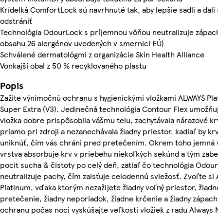
Krídelká ComfortLock sú navrhnuté tak, aby lepšie sadli a dali 
odstrániť
Technológia OdourLock s príjemnou vôňou neutralizuje zápac
obsahu 26 alergénov uvedených v smernici EÚ)
Schválené dermatológmi z organizácie Skin Health Alliance
Vonkajší obal z 50 % recyklovaného plastu
Popis
Zažite výnimočnú ochranu s hygienickými vložkami ALWAYS Pl
Super Extra (V3). Jedinečná technológia Contour Flex umožňuj
vložka dobre prispôsobila vášmu telu, zachytávala nárazové k
priamo pri zdroji a nezanechávala žiadny priestor, kadiaľ by k
uniknúť, čím vás chráni pred pretečením. Okrem toho jemná
vrstva absorbuje krv v priebehu niekoľkých sekúnd a tým zab
pocit sucha & čistoty po celý deň, zatiaľ čo technológia Odou
neutralizuje pachy, čím zaisťuje celodennú sviežosť. Zvoľte si
Platinum, vďaka ktorým nezažijete žiadny voľný priestor, žiadn
pretečenie, žiadny neporiadok, žiadne krčenie a žiadny zápach
ochranu počas noci vyskúšajte veľkosti vložiek z radu Always 