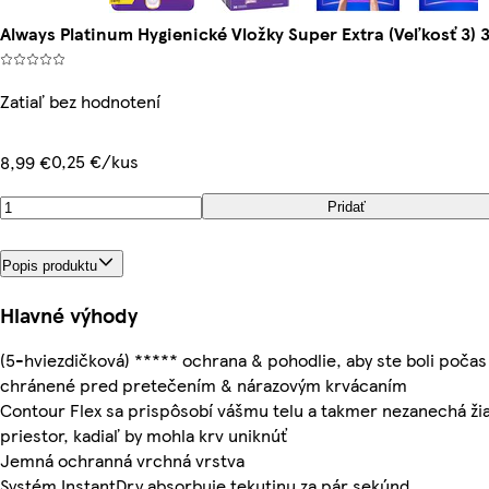
Always Platinum Hygienické Vložky Super Extra (Veľkosť 3) 3
Zatiaľ bez hodnotení
0,25 €/kus
8,99 €
Pridať
Popis produktu
Hlavné výhody
(5-hviezdičková) ***** ochrana & pohodlie, aby ste boli počas
chránené pred pretečením & nárazovým krvácaním
Contour Flex sa prispôsobí vášmu telu a takmer nezanechá ži
priestor, kadiaľ by mohla krv uniknúť
Jemná ochranná vrchná vrstva
Systém InstantDry absorbuje tekutinu za pár sekúnd