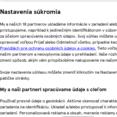
Nastavenia súkromia
My a našich 18 partnerov ukladáme informácie v zariadení ale
pristupujeme, napríklad k jedinečným identifikátorom v súbor
za účelom spracúvania osobných údajov. Svoj súhlas môžete ud
spravovať voľbou Prijať alebo Odmietnuť všetko, prípadne ke
Pravidlách pre ochranu osobných údajov a cookies.
Tieto voľ
našim partnerom a neovplyvnia údaje o prehliadaní. Vaše roz
zmení spôsob, akým vám prispôsobíme nakupovanie na našo
Svoje nastavenia súhlasu môžete zmeniť kliknutím na Nastaven
pätičke stránky.
My a naši partneri spracúvame údaje s cieľom
Používať presné údaje o geolokácii. Aktívne skenovať charakte
zariadenia na identifikáciu. Ukladať a/alebo pristupovať k inf
zariadení. Personalizovaná reklama a obsah, meranie reklamy 