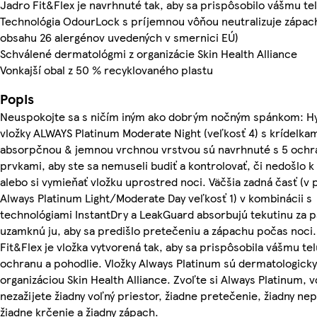
Jadro Fit&Flex je navrhnuté tak, aby sa prispôsobilo vášmu te
Technológia OdourLock s príjemnou vôňou neutralizuje zápac
obsahu 26 alergénov uvedených v smernici EÚ)
Schválené dermatológmi z organizácie Skin Health Alliance
Vonkajší obal z 50 % recyklovaného plastu
Popis
Neuspokojte sa s ničím iným ako dobrým nočným spánkom: H
vložky ALWAYS Platinum Moderate Night (veľkosť 4) s krídelkam
absorpčnou & jemnou vrchnou vrstvou sú navrhnuté s 5 ochr
prvkami, aby ste sa nemuseli budiť a kontrolovať, či nedošlo k
alebo si vymieňať vložku uprostred noci. Väčšia zadná časť (v 
Always Platinum Light/Moderate Day veľkosť 1) v kombinácii s
technológiami InstantDry a LeakGuard absorbujú tekutinu za p
uzamknú ju, aby sa predišlo pretečeniu a zápachu počas noci.
Fit&Flex je vložka vytvorená tak, aby sa prispôsobila vášmu tel
ochranu a pohodlie. Vložky Always Platinum sú dermatologick
organizáciou Skin Health Alliance. Zvoľte si Always Platinum,
nezažijete žiadny voľný priestor, žiadne pretečenie, žiadny ne
žiadne krčenie a žiadny zápach.