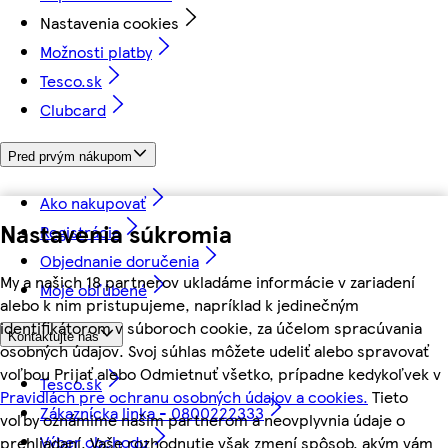
Nastavenia cookies
Možnosti platby
Tesco.sk
Clubcard
Pred prvým nákupom
Ako nakupovať
Nastavenia súkromia
Registrácia
Objednanie doručenia
My a našich 18 partnerov ukladáme informácie v zariadení
Moje obľúbené
alebo k nim pristupujeme, napríklad k jedinečným
identifikátorom v súboroch cookie, za účelom spracúvania
Kontaktujte nás
osobných údajov. Svoj súhlas môžete udeliť alebo spravovať
voľbou Prijať alebo Odmietnuť všetko, prípadne kedykoľvek v
Tesco.sk
Pravidlách pre ochranu osobných údajov a cookies.
Tieto
Zákaznícka linka - 0800222333
voľby oznámime našim partnerom a neovplyvnia údaje o
Výber obchodu
prehliadaní. Vaše rozhodnutie však zmení spôsob, akým vám