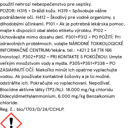
použití nehrozí nebezpečenstvo pre septiky.
POZOR: H315 - Dráždi kožu. H319 - Spôsobuje vážne
podráždenie očí. H412 - Škodlivý pre vodné organizmy, s
dlhodobými účinkami. P101 - Ak je potrebná lekárska pomoc,
majte k dispozícii obal alebo etiketu výrobku. P102 -
Uchovávajte mimo dosahu detí. P301+P312 - PO POŽITÍ: Pri
zdravotných problémoch, volajte NÁRODNÉ TOXIKOLOGICKÉ
INFORMAČNÉ CENTRUM/lekára, tel.: +421 2 54 774 166
(nonstop). P302+P352 - PRI KONTAKTE S POKOŽKOU: Umyte
veľkým množstvom vody a mydla. P305+P351+P338 - PO
ZASIAHNUTÍ OČÍ: Niekoľko minút ich opatrne vyplachujte
vodou. Ak používate kontaktné šošovky a je to možné,
odstráňte ich. Pokračujte vo vyplachovaní. Nepožívať.
Biocídne aktívne látky (TP2/AL): 18.000 mg/kg chloridu
Didecyldimethylammonium, 6.000 mg/kg Benzalkonium
chloride.
Reg. č.: bio/1703/D/24/CCHLP.