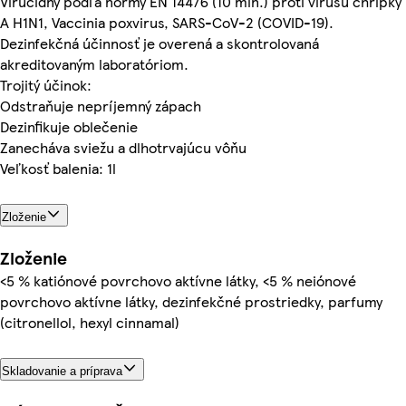
Virucídny podľa normy EN 14476 (10 min.) proti vírusu chrípky
A H1N1, Vaccinia poxvirus, SARS-CoV-2 (COVID-19).
Dezinfekčná účinnosť je overená a skontrolovaná
akreditovaným laboratóriom.
Trojitý účinok:
Odstraňuje nepríjemný zápach
Dezinfikuje oblečenie
Zanecháva sviežu a dlhotrvajúcu vôňu
Veľkosť balenia: 1l
Zloženie
Zloženie
<5 % katiónové povrchovo aktívne látky, <5 % neiónové
povrchovo aktívne látky, dezinfekčné prostriedky, parfumy
(citronellol, hexyl cinnamal)
Skladovanie a príprava