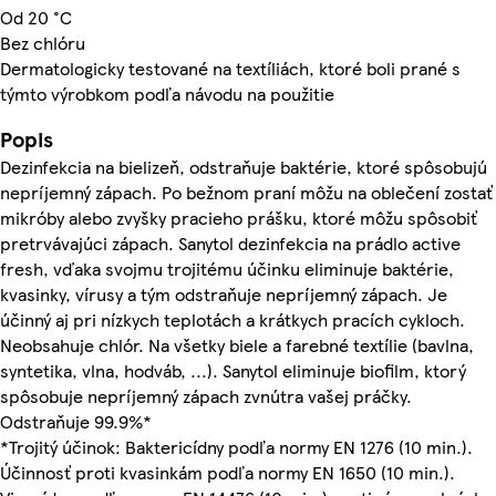
Od 20 °C
Bez chlóru
Dermatologicky testované na textíliách, ktoré boli prané s
týmto výrobkom podľa návodu na použitie
Popis
Dezinfekcia na bielizeň, odstraňuje baktérie, ktoré spôsobujú
nepríjemný zápach. Po bežnom praní môžu na oblečení zostať
mikróby alebo zvyšky pracieho prášku, ktoré môžu spôsobiť
pretrvávajúci zápach. Sanytol dezinfekcia na prádlo active
fresh, vďaka svojmu trojitému účinku eliminuje baktérie,
kvasinky, vírusy a tým odstraňuje nepríjemný zápach. Je
účinný aj pri nízkych teplotách a krátkych pracích cykloch.
Neobsahuje chlór. Na všetky biele a farebné textílie (bavlna,
syntetika, vlna, hodváb, ...). Sanytol eliminuje biofilm, ktorý
spôsobuje nepríjemný zápach zvnútra vašej práčky.
Odstraňuje 99.9%*
*Trojitý účinok: Baktericídny podľa normy EN 1276 (10 min.).
Účinnosť proti kvasinkám podľa normy EN 1650 (10 min.).