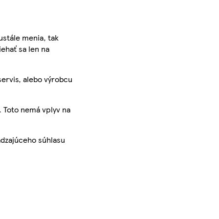
ustále menia, tak
iehať sa len na
servis, alebo výrobcu
. Toto nemá vplyv na
ádzajúceho súhlasu