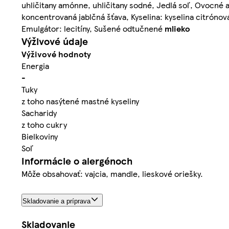
uhličitany amónne, uhličitany sodné, Jedlá soľ, Ovocné 
koncentrovaná jablčná šťava, Kyselina: kyselina citrón
Emulgátor: lecitíny, Sušené odtučnené
mlieko
Výživové údaje
Výživové hodnoty
Energia
-
Tuky
z toho nasýtené mastné kyseliny
Sacharidy
z toho cukry
Bielkoviny
Soľ
Informácie o alergénoch
Môže obsahovať: vajcia, mandle, lieskové oriešky.
Skladovanie a príprava
Skladovanie