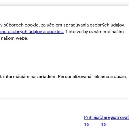
m v súboroch cookie, za účelom spracúvania osobných údajov.
anu osobných údajov a cookies.
Tieto voľby oznámime našim
a našom webe.
ť k informáciám na zariadení. Personalizovaná reklama a obsah,
Prihlásiť
Zaregistrovať
sa
sa