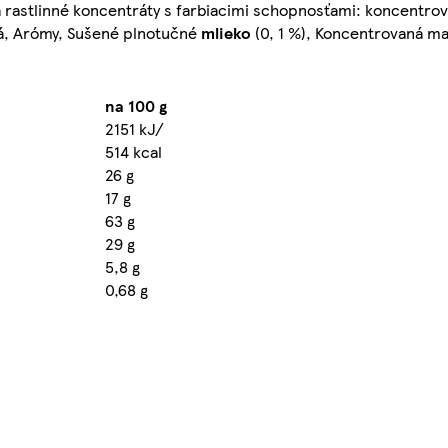
a rastlinné koncentráty s farbiacimi schopnosťami: koncentrov
ová, Arómy, Sušené plnotučné
mlieko
(0, 1 %), Koncentrovaná man
na 100 g
2151 kJ/
514 kcal
26 g
17 g
63 g
29 g
5,8 g
0,68 g