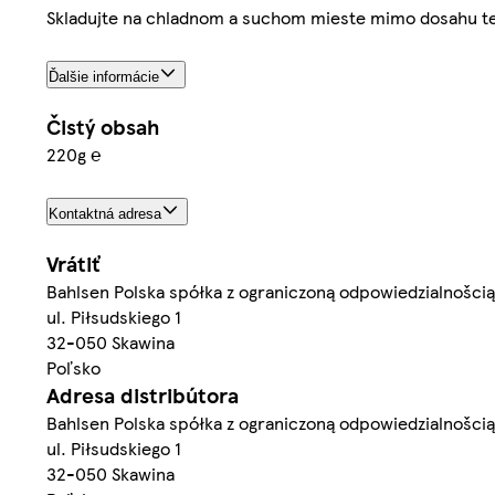
Skladujte na chladnom a suchom mieste mimo dosahu te
Ďalšie informácie
Čistý obsah
220g ℮
Kontaktná adresa
Vrátiť
Bahlsen Polska spółka z ograniczoną odpowiedzialnošcią
ul. Piłsudskiego 1
32-050 Skawina
Poľsko
Adresa distribútora
Bahlsen Polska spółka z ograniczoną odpowiedzialnošcią
ul. Piłsudskiego 1
32-050 Skawina