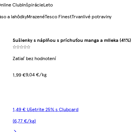
nline Club
Inšpirácie
Leto
so a lahôdky
Mrazené
Tesco Finest
Trvanlivé potraviny
Sušienky s náplňou s príchuťou manga a mlieka (41%)
Zatiaľ bez hodnotení
9,04 €/kg
1,99 €
1,49 € Ušetrite 25% s Clubcard
(6,77 €/kg)