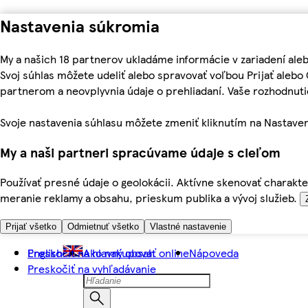
Nastavenia súkromia
My a našich 18 partnerov ukladáme informácie v zariadení ale
Svoj súhlas môžete udeliť alebo spravovať voľbou Prijať aleb
partnerom a neovplyvnia údaje o prehliadaní. Vaše rozhodnu
Svoje nastavenia súhlasu môžete zmeniť kliknutím na Nastaven
My a naši partneri spracúvame údaje s cieľom
Používať presné údaje o geolokácii. Aktívne skenovať charakter
meranie reklamy a obsahu, prieskum publika a vývoj služieb.
Prijať všetko
Odmietnuť všetko
Vlastné nastavenie
Preskočiť na hlavný obsah
English
Ako nakupovať online
Nápoveda
Preskočiť na vyhľadávanie