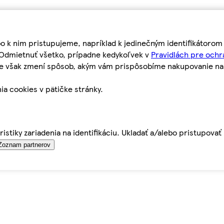
bo k nim pristupujeme, napríklad k jedinečným identifikátoro
o Odmietnuť všetko, prípadne kedykoľvek v
Pravidlách pre ochr
tie však zmení spôsob, akým vám prispôsobíme nakupovanie n
ia cookies v pätičke stránky.
istiky zariadenia na identifikáciu. Ukladať a/alebo pristupova
Zoznam partnerov