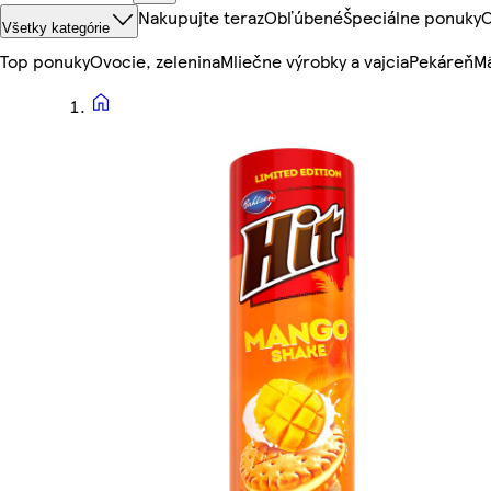
Nakupujte teraz
Obľúbené
Špeciálne ponuky
O
Všetky kategórie
Top ponuky
Ovocie, zelenina
Mliečne výrobky a vajcia
Pekáreň
Mä