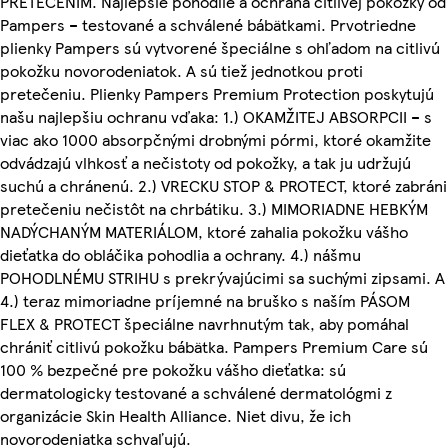
PRETEČENÍM. Najlepšie pohodlie a ochrana citlivej pokožky od
Pampers – testované a schválené bábätkami. Prvotriedne
plienky Pampers sú vytvorené špeciálne s ohľadom na citlivú
pokožku novorodeniatok. A sú tiež jednotkou proti
pretečeniu. Plienky Pampers Premium Protection poskytujú
našu najlepšiu ochranu vďaka: 1.) OKAMŽITEJ ABSORPCII – s
viac ako 1000 absorpčnými drobnými pórmi, ktoré okamžite
odvádzajú vlhkosť a nečistoty od pokožky, a tak ju udržujú
suchú a chránenú. 2.) VRECKU STOP & PROTECT, ktoré zabráni
pretečeniu nečistôt na chrbátiku. 3.) MIMORIADNE HEBKÝM
NADÝCHANÝM MATERIÁLOM, ktoré zahalia pokožku vášho
dieťatka do obláčika pohodlia a ochrany. 4.) nášmu
POHODLNÉMU STRIHU s prekrývajúcimi sa suchými zipsami. A
4.) teraz mimoriadne príjemné na bruško s naším PÁSOM
FLEX & PROTECT špeciálne navrhnutým tak, aby pomáhal
chrániť citlivú pokožku bábätka. Pampers Premium Care sú
100 % bezpečné pre pokožku vášho dieťatka: sú
dermatologicky testované a schválené dermatológmi z
organizácie Skin Health Alliance. Niet divu, že ich
novorodeniatka schvaľujú.