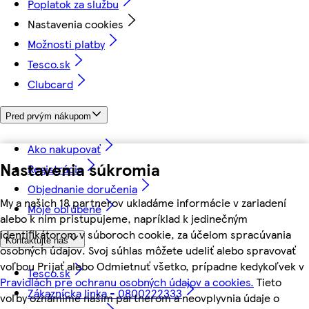
Poplatok za službu
Nastavenia cookies
Možnosti platby
Tesco.sk
Clubcard
Pred prvým nákupom
Ako nakupovať
Nastavenia súkromia
Registrácia
Objednanie doručenia
My a našich 18 partnerov ukladáme informácie v zariadení
Moje obľúbené
alebo k nim pristupujeme, napríklad k jedinečným
identifikátorom v súboroch cookie, za účelom spracúvania
Kontaktujte nás
osobných údajov. Svoj súhlas môžete udeliť alebo spravovať
voľbou Prijať alebo Odmietnuť všetko, prípadne kedykoľvek v
Tesco.sk
Pravidlách pre ochranu osobných údajov a cookies.
Tieto
Zákaznícka linka - 0800222333
voľby oznámime našim partnerom a neovplyvnia údaje o