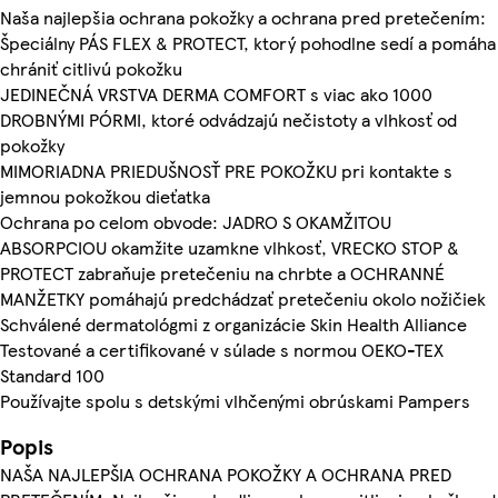
Naša najlepšia ochrana pokožky a ochrana pred pretečením:
Špeciálny PÁS FLEX & PROTECT, ktorý pohodlne sedí a pomáha
chrániť citlivú pokožku
JEDINEČNÁ VRSTVA DERMA COMFORT s viac ako 1000
DROBNÝMI PÓRMI, ktoré odvádzajú nečistoty a vlhkosť od
pokožky
MIMORIADNA PRIEDUŠNOSŤ PRE POKOŽKU pri kontakte s
jemnou pokožkou dieťatka
Ochrana po celom obvode: JADRO S OKAMŽITOU
ABSORPCIOU okamžite uzamkne vlhkosť, VRECKO STOP &
PROTECT zabraňuje pretečeniu na chrbte a OCHRANNÉ
MANŽETKY pomáhajú predchádzať pretečeniu okolo nožičiek
Schválené dermatológmi z organizácie Skin Health Alliance
Testované a certifikované v súlade s normou OEKO-TEX
Standard 100
Používajte spolu s detskými vlhčenými obrúskami Pampers
Popis
NAŠA NAJLEPŠIA OCHRANA POKOŽKY A OCHRANA PRED