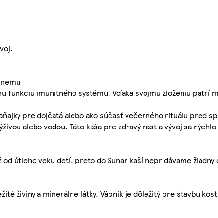
voj.
,
ávnemu
ávnu funkciu imunitného systému. Vďaka svojmu zloženiu patrí m
raňajky pre dojčatá alebo ako súčasť večerného rituálu pred 
ivou alebo vodou. Táto kaša pre zdravý rast a vývoj sa rýchl
 od útleho veku detí, preto do Sunar kaší nepridávame žiadny
té živiny a minerálne látky. Vápnik je dôležitý pre stavbu kost