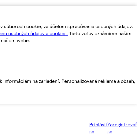
m v súboroch cookie, za účelom spracúvania osobných údajov.
anu osobných údajov a cookies.
Tieto voľby oznámime našim
a našom webe.
ť k informáciám na zariadení. Personalizovaná reklama a obsah,
Prihlásiť
Zaregistrovať
sa
sa