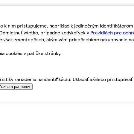
bo k nim pristupujeme, napríklad k jedinečným identifikátoro
o Odmietnuť všetko, prípadne kedykoľvek v
Pravidlách pre ochr
tie však zmení spôsob, akým vám prispôsobíme nakupovanie n
ia cookies v pätičke stránky.
istiky zariadenia na identifikáciu. Ukladať a/alebo pristupova
Zoznam partnerov