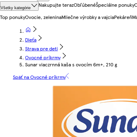
Nakupujte teraz
Obľúbené
Špeciálne ponuky
O
Všetky kategórie
Top ponuky
Ovocie, zelenina
Mliečne výrobky a vajcia
Pekáreň
Mä
Dieťa
Strava pre deti
Ovocné príkrmy
Sunar viaczrnná kaša s ovocím 6m+, 210 g
Späť na Ovocné príkrmy