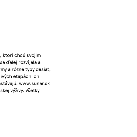
, ktorí chcú svojim
a ďalej rozvíjala a
my a rôzne typy desiat,
livých etapách ich
astávajú. www.sunar.sk
kej výživy. Všetky