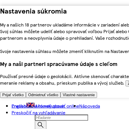
Nastavenia súkromia
My a našich 18 partnerov ukladáme informácie v zariadení ale
Svoj súhlas môžete udeliť alebo spravovať voľbou Prijať aleb
partnerom a neovplyvnia údaje o prehliadaní. Vaše rozhodnu
Svoje nastavenia súhlasu môžete zmeniť kliknutím na Nastaven
My a naši partneri spracúvame údaje s cieľom
Používať presné údaje o geolokácii. Aktívne skenovať charakter
meranie reklamy a obsahu, prieskum publika a vývoj služieb.
Prijať všetko
Odmietnuť všetko
Vlastné nastavenie
Preskočiť na hlavný obsah
English
Ako nakupovať online
Nápoveda
Preskočiť na vyhľadávanie