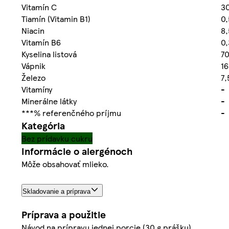
Vitamín C
3
Tiamín (Vitamin B1)
0
Niacin
8
Vitamín B6
0
Kyselina listová
70
Vápnik
1
Železo
7,
Vitamíny
-
Minerálne látky
-
***% referenčného príjmu
-
Kategória
Bez prídavku cukru
Informácie o alergénoch
Môže obsahovať mlieko.
Skladovanie a príprava
Príprava a použitie
Návod na prípravu jednej porcie (30 g prášku)