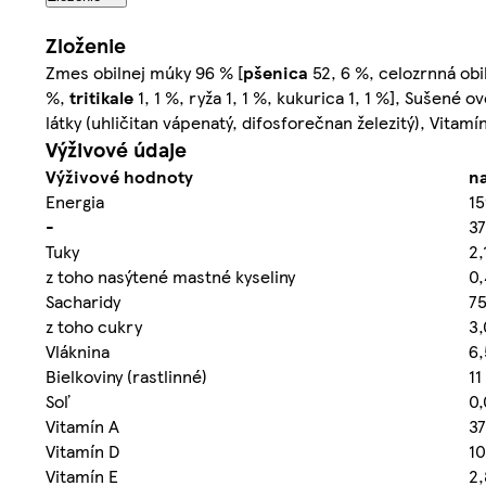
Zloženie
Zmes obilnej múky 96 % [
pšenica
52, 6 %, celozrnná obi
%,
tritikale
1, 1 %, ryža 1, 1 %, kukurica 1, 1 %], Sušené
látky (uhličitan vápenatý, difosforečnan železitý), Vitamíny
Výživové údaje
Výživové hodnoty
na
Energia
15
-
37
Tuky
2,
z toho nasýtené mastné kyseliny
0,
Sacharidy
75
z toho cukry
3,
Vláknina
6,
Bielkoviny (rastlinné)
11
Soľ
0,
Vitamín A
37
Vitamín D
10
Vitamín E
2