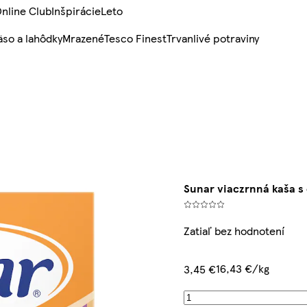
nline Club
Inšpirácie
Leto
so a lahôdky
Mrazené
Tesco Finest
Trvanlivé potraviny
Sunar viaczrnná kaša s
Zatiaľ bez hodnotení
16,43 €/kg
3,45 €