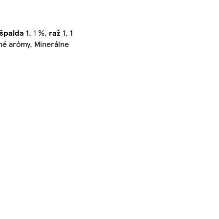
špalda
1, 1 %,
raž
1, 1
dné arómy, Minerálne