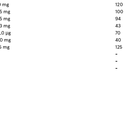
0 mg
120
,5 mg
100
,5 mg
94
,3 mg
43
,0 μg
70
60 mg
40
5 mg
125
-
-
-