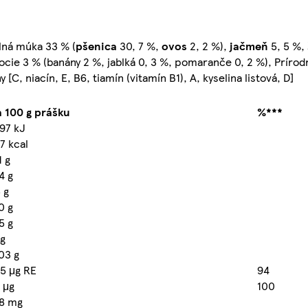
lná múka 33 % (
pšenica
30, 7 %,
ovos
2, 2 %),
jačmeň
5, 5 %,
 ovocie 3 % (banány 2 %, jablká 0, 3 %, pomaranče 0, 2 %), Príro
 [C, niacín, E, B6, tiamín (vitamín B1), A, kyselina listová, D]
 100 g prášku
%***
97 kJ
7 kcal
1 g
4 g
 g
0 g
5 g
 g
03 g
5 μg RE
94
 μg
100
,8 mg