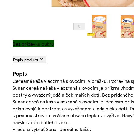
Bez prídavku cukru
Popis produktu
Popis
Cereálná kaša viaczrnná s ovocím, v prášku. Potravina 
Sunar cereálna kaša viaczrnná s ovocím je príkrm vhodn
pestrý a vyvážený jedálniček malých detí. Bez pridaného
Sunar cereálna kaša viaczrnná s ovocím je ideálnym pr
prispievajú k pestrému a vyváženému jedálničku detí. Tá
s pevnou stravou, vrátane obsahu lepku vo výžive. Navy
návykov už od útleho veku.
Prečo si vybrať Sunar cereálnu kašu: