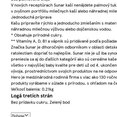
V nových receptúrach Sunar kaší nenájdete palmový tuk,
v zvyšnom portfóliu mliečnych kaší alebo náhradnej mlie
Jednoduchá príprava
Kašu pripravíte rýchlo a jednoducho zmiešaním s mate
náhradnou mliečnou výživou alebo dojčenskou vodou.
* Obsahuje prírodné cukry.
** Vitamíny A, D, B1 a vápnik sú pridávané podľa požiadavi
Značka Sunar je dlhoročným odborníkom v oblasti detskej
ratolestiam dopriať to najlepšie. Sunar nie je už iba sy
preniesla sa aj do ďalších kategórií ako sú cereálne ka
všetko v najvyššej baby kvalite pre deti už od 4. ukonč
vývoja, prostredníctvom svojich produktov na ne odpove
Hero je medzinárodná rodinná firma s viac ako 130 ročn
produkty vyrábame v súlade s prírodou, s ohľadom na če
Veľkosť balenia: 0.21kg
Logá tretích strán
Bez prídavku cukru, Zelený bod
Zloženie