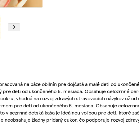
spracovaná na báze obilnín pre dojčatá a malé deti od ukončen
ý pre deti od ukončeného 6. mesiaca. Obsahuje celozrnné cer
 cukru, vhodná na rozvoj zdravých stravovacích návykov už od 
íkrmom pre deti od ukončeného 6. mesiaca. Obsahuje celozrnné
to viaczrnná detská kaša je ideálnou voľbou pre deti, ktoré z
še neobsahuje žiadny pridaný cukor, čo podporuje rozvoj zdrav