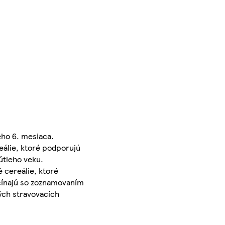
ého 6. mesiaca.
eálie, ktoré podporujú
útleho veku.
 cereálie, ktoré
ačínajú so zoznamovaním
ých stravovacích