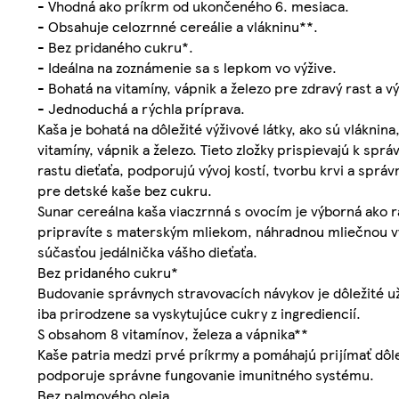
- Vhodná ako príkrm od ukončeného 6. mesiaca.
- Obsahuje celozrnné cereálie a vlákninu**.
- Bez pridaného cukru*.
- Ideálna na zoznámenie sa s lepkom vo výžive.
- Bohatá na vitamíny, vápnik a železo pre zdravý rast a vý
- Jednoduchá a rýchla príprava.
Kaša je bohatá na dôležité výživové látky, ako sú vláknina
vitamíny, vápnik a železo. Tieto zložky prispievajú k spr
rastu dieťaťa, podporujú vývoj kostí, tvorbu krvi a spr
pre detské kaše bez cukru.
Sunar cereálna kaša viaczrnná s ovocím je výborná ako 
pripravíte s materským mliekom, náhradnou mliečnou výž
súčasťou jedálnička vášho dieťaťa.
Bez pridaného cukru*
Budovanie správnych stravovacích návykov je dôležité už
iba prirodzene sa vyskytujúce cukry z ingrediencií.
S obsahom 8 vitamínov, železa a vápnika**
Kaše patria medzi prvé príkrmy a pomáhajú prijímať dôleži
podporuje správne fungovanie imunitného systému.
Bez palmového oleja