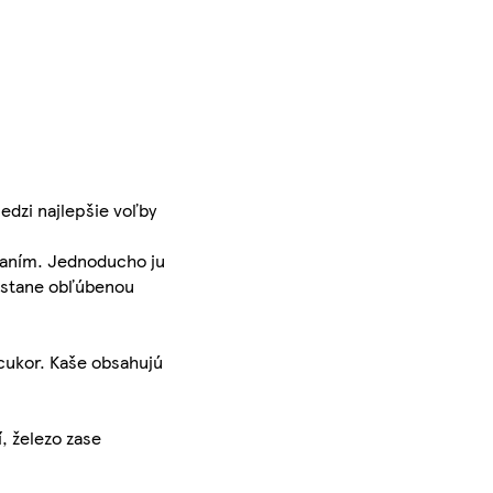
edzi najlepšie voľby
spaním. Jednoducho ju
o stane obľúbenou
 cukor. Kaše obsahujú
í, železo zase