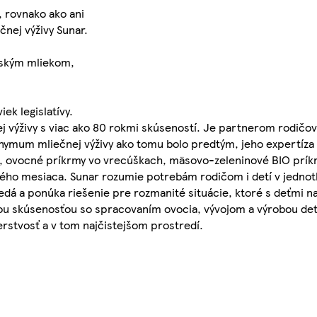
 rovnako ako ani
čnej výživy Sunar.
rským mliekom,
ek legislatívy.
 výživy s viac ako 80 rokmi skúseností. Je partnerom rodičov
nonymum mliečnej výživy ako tomu bolo predtým, jeho expertíza s
še, ovocné príkrmy vo vrecúškach, mäsovo-zeleninové BIO príkr
eného mesiaca. Sunar rozumie potrebám rodičom i detí v jednot
dá a ponúka riešenie pre rozmanité situácie, ktoré s deťmi n
ou skúsenosťou so spracovaním ovocia, vývojom a výrobou dets
rstvosť a v tom najčistejšom prostredí.