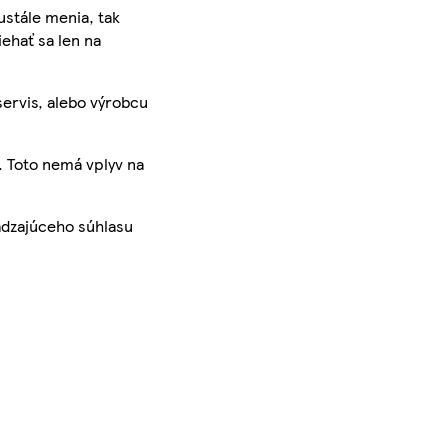
ustále menia, tak
iehať sa len na
servis, alebo výrobcu
. Toto nemá vplyv na
ádzajúceho súhlasu