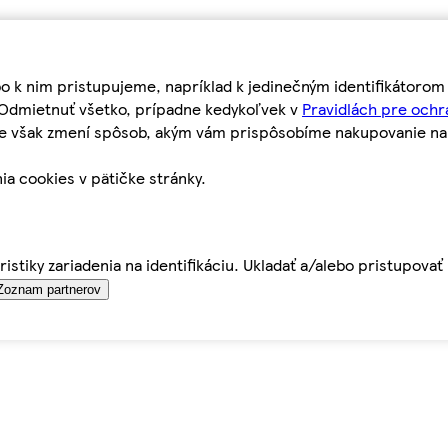
bo k nim pristupujeme, napríklad k jedinečným identifikátoro
o Odmietnuť všetko, prípadne kedykoľvek v
Pravidlách pre ochr
tie však zmení spôsob, akým vám prispôsobíme nakupovanie n
ia cookies v pätičke stránky.
istiky zariadenia na identifikáciu. Ukladať a/alebo pristupova
Zoznam partnerov