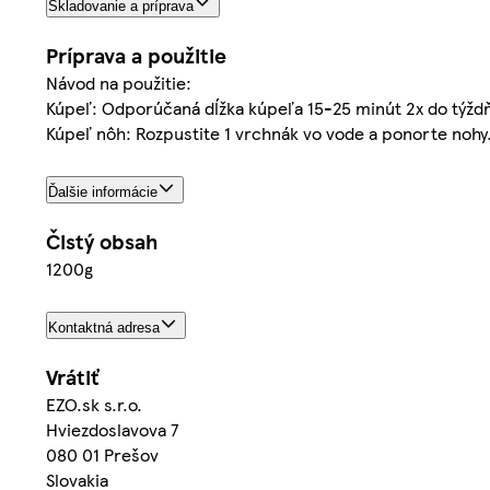
Skladovanie a príprava
Príprava a použitie
Návod na použitie:
Kúpeľ: Odporúčaná dĺžka kúpeľa 15-25 minút 2x do týždňa
Kúpeľ nôh: Rozpustite 1 vrchnák vo vode a ponorte nohy
Ďalšie informácie
Čistý obsah
1200g
Kontaktná adresa
Vrátiť
EZO.sk s.r.o.
Hviezdoslavova 7
080 01 Prešov
Slovakia