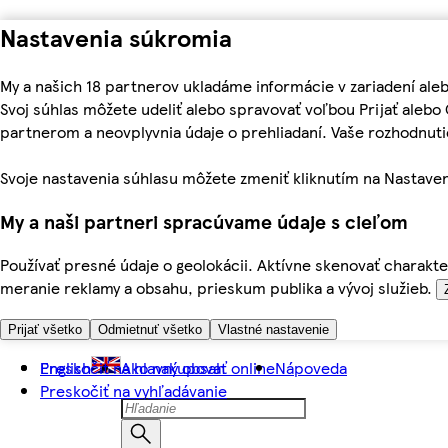
Nastavenia súkromia
My a našich 18 partnerov ukladáme informácie v zariadení ale
Svoj súhlas môžete udeliť alebo spravovať voľbou Prijať aleb
partnerom a neovplyvnia údaje o prehliadaní. Vaše rozhodnu
Svoje nastavenia súhlasu môžete zmeniť kliknutím na Nastaven
My a naši partneri spracúvame údaje s cieľom
Používať presné údaje o geolokácii. Aktívne skenovať charakter
meranie reklamy a obsahu, prieskum publika a vývoj služieb.
Prijať všetko
Odmietnuť všetko
Vlastné nastavenie
Preskočiť na hlavný obsah
English
Ako nakupovať online
Nápoveda
Preskočiť na vyhľadávanie