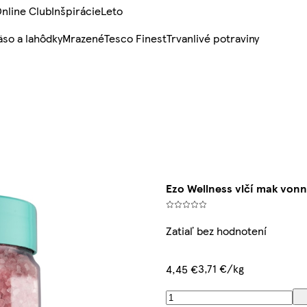
nline Club
Inšpirácie
Leto
so a lahôdky
Mrazené
Tesco Finest
Trvanlivé potraviny
Ezo Wellness vlčí mak vonn
Zatiaľ bez hodnotení
3,71 €/kg
4,45 €