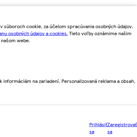
m v súboroch cookie, za účelom spracúvania osobných údajov.
anu osobných údajov a cookies.
Tieto voľby oznámime našim
a našom webe.
ť k informáciám na zariadení. Personalizovaná reklama a obsah,
Prihlásiť
Zaregistrovať
sa
sa