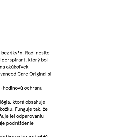
bez škvŕn. Radi nosíte
iperspirant, ktorý bol
 na akúkoľvek
dvanced Care Original si
72-hodinovú ochranu
lógia, ktorá obsahuje
kožku. Funguje tak, že
ňuje jej odparovaniu
uje podráždenie
ideálna voľba na každú