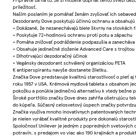
príležitosť.
Naším poslaním je pomáhať ženám zvyšovať ich sebavedo
Dezodoranty Dove poskytujú účinnú ochranu a obsahujú p
- Dokázané, že nezanechávajú biele škvrny na stovkách f
- Poskytuje 72-hodinovú ochranu proti potu a zápachu
- Pomáha znižovať podráždenie podpazušia a zanecháva
- Obsahuje jedinečné zloženie Advanced Care s trojitou
- Dlhotrvajúci dezodoračný účinok
- Vegánsky dezodorant schválený organizáciou PETA
K antiperspirantu navyše dostanete žiletku.
Značka Dove predstavuje kvalitnú starostlivosť o pleť a
roku 1957 v USA. Krémová mydlová tableta s obsahom jed
pokožku a ponúkla jedinečnú alternatívu k vtedy bežne 
Široké portfólio značky Dove dnes zahŕňa ošetrujúcu tel
do kúpeľa. Súčasný celosvetový úspech značky potvrdzuje
Značka využíva mnoho inovatívnych patentovaných technol
je nielen vyrábať kvalitné produkty pre dokonalú starostl
Spoločnosť Unilever je jedným z popredných svetových do
potravín, s predajom vo viac ako 190 krajinách a produ