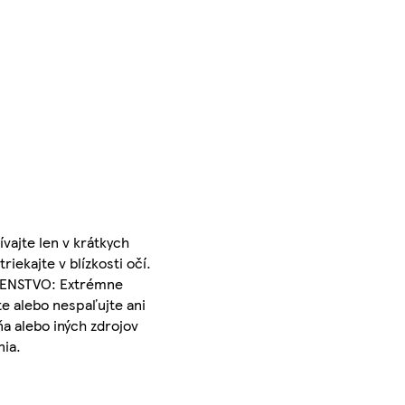
vajte len v krátkych
iekajte v blízkosti očí.
EČENSTVO: Extrémne
e alebo nespaľujte ani
a alebo iných zdrojov
nia.