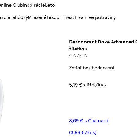
nline Club
Inšpirácie
Leto
so a lahôdky
Mrazené
Tesco Finest
Trvanlivé potraviny
Dezodorant Dove Advanced Or
žiletkou
Zatiaľ bez hodnotení
5,19 €/kus
5,19 €
3,69 € s Clubcard
(3,69 €/kus)