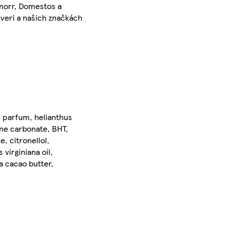
Knorr, Domestos a
leveri a našich značkách
, parfum, helianthus
ene carbonate, BHT,
e, citronellol,
virginiana oil,
a cacao butter,