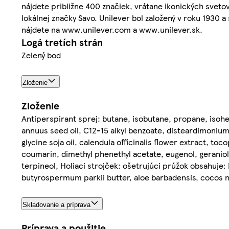
nájdete približne 400 značiek, vrátane ikonických svet
lokálnej značky Savo. Unilever bol založený v roku 1930 a
nájdete na www.unilever.com a www.unilever.sk.
Logá tretích strán
Zelený bod
Zloženie
Zloženie
Antiperspirant sprej: butane, isobutane, propane, isoh
annuus seed oil, C12-15 alkyl benzoate, disteardimonium
glycine soja oil, calendula officinalis flower extract, toc
coumarin, dimethyl phenethyl acetate, eugenol, geraniol, 
terpineol, Holiaci strojček: ošetrujúci prúžok obsahuje
butyrospermum parkii butter, aloe barbadensis, cocos n
Skladovanie a príprava
Príprava a použitie