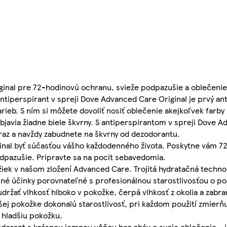
ginal pre 72-hodinovú ochranu, svieže podpazušie a oblečenie 
Antiperspirant v spreji Dove Advanced Care Original je prvý ant
arieb. S ním si môžete dovoliť nosiť oblečenie akejkoľvek farby
bjavia žiadne biele škvrny. S antiperspirantom v spreji Dove A
 raz a navždy zabudnete na škvrny od dezodorantu.
inal byť súčasťou vášho každodenného života. Poskytne vám 
dpazušie. Pripravte sa na pocit sebavedomia.
žiek v našom zložení Advanced Care. Trojitá hydratačná techno
né účinky porovnateľné s profesionálnou starostlivosťou o po
držať vlhkosť hlboko v pokožke, čerpá vlhkosť z okolia a zabra
šej pokožke dokonalú starostlivosť, pri každom použití zmierň
 hladšiu pokožku.
ezodorant s krásnou jemnou vôňou bez obáv o svoje oblečenie - 