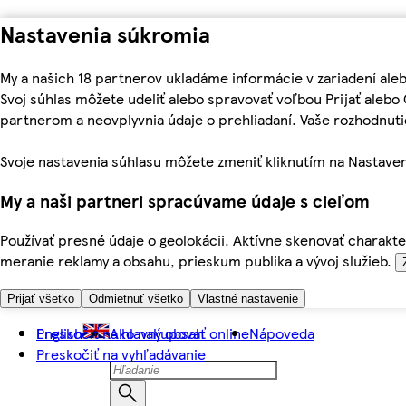
Nastavenia súkromia
My a našich 18 partnerov ukladáme informácie v zariadení ale
Svoj súhlas môžete udeliť alebo spravovať voľbou Prijať aleb
partnerom a neovplyvnia údaje o prehliadaní. Vaše rozhodnu
Svoje nastavenia súhlasu môžete zmeniť kliknutím na Nastaven
My a naši partneri spracúvame údaje s cieľom
Používať presné údaje o geolokácii. Aktívne skenovať charakter
meranie reklamy a obsahu, prieskum publika a vývoj služieb.
Prijať všetko
Odmietnuť všetko
Vlastné nastavenie
Preskočiť na hlavný obsah
English
Ako nakupovať online
Nápoveda
Preskočiť na vyhľadávanie