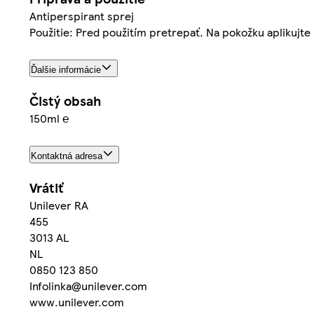
Antiperspirant sprej
Použitie: Pred použitím pretrepať. Na pokožku aplikujte 
Ďalšie informácie
Čistý obsah
150ml ℮
Kontaktná adresa
Vrátiť
Unilever RA
455
3013 AL
NL
0850 123 850
Infolinka@unilever.com
www.unilever.com