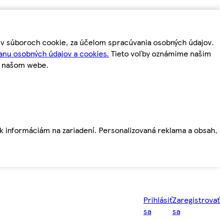
m v súboroch cookie, za účelom spracúvania osobných údajov.
anu osobných údajov a cookies.
Tieto voľby oznámime našim
a našom webe.
ť k informáciám na zariadení. Personalizovaná reklama a obsah,
Prihlásiť
Zaregistrovať
sa
sa