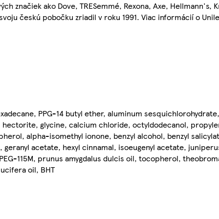
ových značiek ako Dove, TRESemmé, Rexona, Axe, Hellmann's, 
 svoju českú pobočku zriadil v roku 1991. Viac informácií o Uni
exadecane, PPG-14 butyl ether, aluminum sesquichlorohydrate
 hectorite, glycine, calcium chloride, octyldodecanol, propyl
opherol, alpha-isomethyl ionone, benzyl alcohol, benzyl salicylat
geranyl acetate, hexyl cinnamal, isoeugenyl acetate, juniperus 
: PEG-115M, prunus amygdalus dulcis oil, tocopherol, theobrom
ucifera oil, BHT