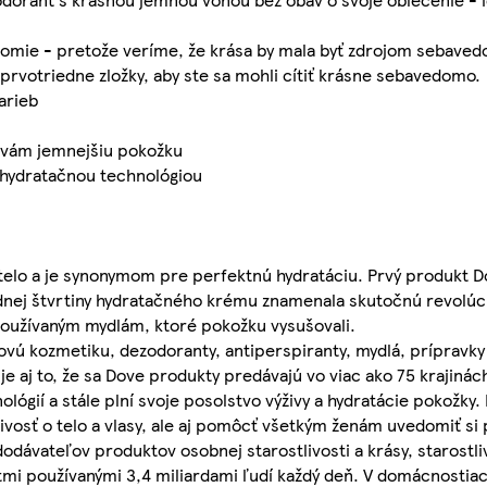
mie - pretože veríme, že krása by mala byť zdrojom sebavedo
rvotriedne zložky, aby ste sa mohli cítiť krásne sebavedomo.
arieb
 vám jemnejšiu pokožku
 hydratačnou technológiou
j telo a je synonymom pre perfektnú hydratáciu. Prvý produkt D
nej štvrtiny hydratačného krému znamenala skutočnú revolúciu
používaným mydlám, ktoré pokožku vysušovali.
ovú kozmetiku, dezodoranty, antiperspiranty, mydlá, prípravk
 aj to, že sa Dove produkty predávajú vo viac ako 75 krajinác
ógií a stále plní svoje posolstvo výživy a hydratácie pokožky
ivosť o telo a vlasy, ale aj pomôcť všetkým ženám uvedomiť si 
dávateľov produktov osobnej starostlivosti a krásy, starostl
ktmi používanými 3,4 miliardami ľudí každý deň. V domácnostia