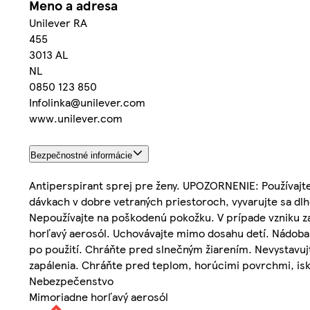
Meno a adresa
Unilever RA
455
3013 AL
NL
0850 123 850
Infolinka@unilever.com
www.unilever.com
Bezpečnostné informácie
Antiperspirant sprej pre ženy. UPOZORNENIE: Používajte
dávkach v dobre vetraných priestoroch, vyvarujte sa dlhot
Nepoužívajte na poškodenú pokožku. V prípade vzniku 
horľavý aerosól. Uchovávajte mimo dosahu detí. Nádoba 
po použití. Chráňte pred slnečným žiarením. Nevystavuj
zapálenia. Chráňte pred teplom, horúcimi povrchmi, isk
Nebezpečenstvo
Mimoriadne horľavý aerosól