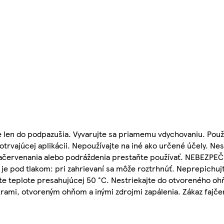
 len do podpazušia. Vyvarujte sa priamemu vdychovaniu. Použí
rvajúcej aplikácii. Nepoužívajte na iné ako určené účely. Nestr
začervenania alebo podráždenia prestaňte používať. NEBEZP
je pod tlakom: pri zahrievaní sa môže roztrhnúť. Neprepichujt
te teplote presahujúcej 50 °C. Nestriekajte do otvoreného ohň
rami, otvoreným ohňom a inými zdrojmi zapálenia. Zákaz fajče