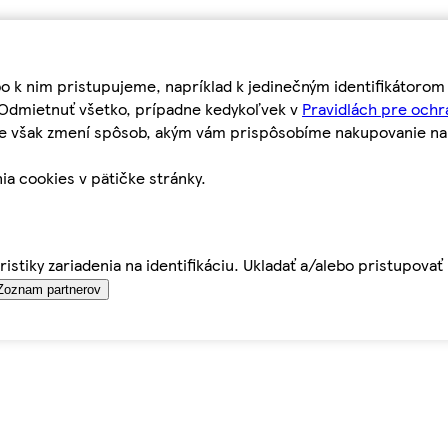
bo k nim pristupujeme, napríklad k jedinečným identifikátoro
o Odmietnuť všetko, prípadne kedykoľvek v
Pravidlách pre ochr
tie však zmení spôsob, akým vám prispôsobíme nakupovanie n
ia cookies v pätičke stránky.
istiky zariadenia na identifikáciu. Ukladať a/alebo pristupova
Zoznam partnerov