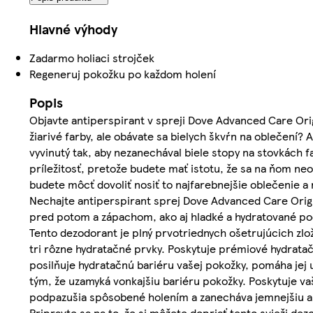
Hlavné výhody
Zadarmo holiaci strojček
Regeneruj pokožku po každom holení
Popis
Objavte antiperspirant v spreji Dove Advanced Care Ori
žiarivé farby, ale obávate sa bielych škvŕn na oblečení? 
vyvinutý tak, aby nezanechával biele stopy na stovkách f
príležitosť, pretože budete mať istotu, že sa na ňom neo
budete môcť dovoliť nosiť to najfarebnejšie oblečenie a
Nechajte antiperspirant sprej Dove Advanced Care Orig
pred potom a zápachom, ako aj hladké a hydratované po
Tento dezodorant je plný prvotriednych ošetrujúcich zlo
tri rôzne hydratačné prvky. Poskytuje prémiové hydratač
posilňuje hydratačnú bariéru vašej pokožky, pomáha jej u
tým, že uzamyká vonkajšiu bariéru pokožky. Poskytuje va
podpazušia spôsobené holením a zanecháva jemnejšiu a
Pripravte sa na to, že si môžete dopriať tento svieži d