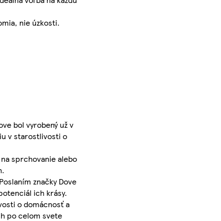
mia, nie úzkosti.
ove bol vyrobený už v
 v starostlivosti o
y na sprchovanie alebo
h.
. Poslaním značky Dove
potenciál ich krásy.
ivosti o domácnosť a
ch po celom svete