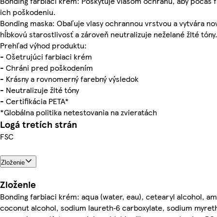
Bonding farbiaci krém: Poskytuje vlasom ochranu, aby počas f
ich poškodeniu.
Bonding maska: Obaľuje vlasy ochrannou vrstvou a vytvára no
hĺbkovú starostlivosť a zároveň neutralizuje neželané žlté tóny
Prehľad výhod produktu:
- Ošetrujúci farbiaci krém
- Chráni pred poškodením
- Krásny a rovnomerný farebný výsledok
- Neutralizuje žlté tóny
- Certifikácia PETA*
*Globálna politika netestovania na zvieratách
Logá tretích strán
FSC
Zloženie
Zloženie
Bonding farbiaci krém: aqua (water, eau), cetearyl alcohol, 
coconut alcohol, sodium laureth‑6 carboxylate, sodium myreth