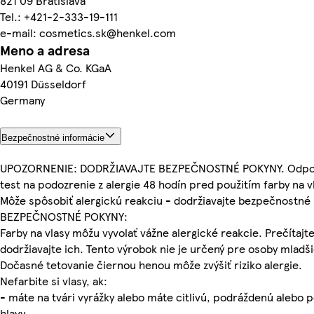
821 09 Bratislava
Tel.: +421-2-333-19-111
e-mail: cosmetics.sk@henkel.com
Meno a adresa
Henkel AG & Co. KGaA
40191 Düsseldorf
Germany
Bezpečnostné informácie
UPOZORNENIE: DODRŽIAVAJTE BEZPEČNOSTNÉ POKYNY. Odpo
test na podozrenie z alergie 48 hodín pred použitím farby na v
Môže spôsobiť alergickú reakciu - dodržiavajte bezpečnostné 
BEZPEČNOSTNÉ POKYNY:
Farby na vlasy môžu vyvolať vážne alergické reakcie. Prečítajte
dodržiavajte ich. Tento výrobok nie je určený pre osoby mladši
Dočasné tetovanie čiernou henou môže zvýšiť riziko alergie.
Nefarbite si vlasy, ak:
- máte na tvári vyrážky alebo máte citlivú, podráždenú alebo
hlavy,