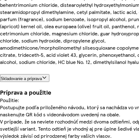
behentrimonium chloride, distearoylethyl hydroxyethylmoniu
stearamidopropyl dimethylamine, cetyl palmitate, lactic acid,
parfum (fragrance), sodium benzoate, isopropyl alcohol, pru
(apricot) kernel oil, olea europaea (olive) fruit oil, panthenol,
cetrimonium chloride, magnesium chloride, guar hydroxypro
chloride, sodium hydroxide, dipropylene glycol,
amodimethicone/morpholinomethyl silsesquioxane copolyme
citrate, trideceth‑5, acid violet 43, glycerin, phenoxyethanol, c
alcohol, sodium chloride, HC blue No. 12, dimethylsilanol hyalu
Skladovanie a príprava
Príprava a použitie
Použitie:
Postupujte podľa priloženého návodu, ktorý sa nachádza vo vnú
naskenujte QR kód s videonávodom uvedený na obale.
V prípade, že sa neviete rozhodnúť medzi dvoma odtieňmi, o
svetlejší variant. Tento odtieň je vhodný aj pre úplne šedivé vl
výsledok závisí od prirodzenej farby vašich vlasov.