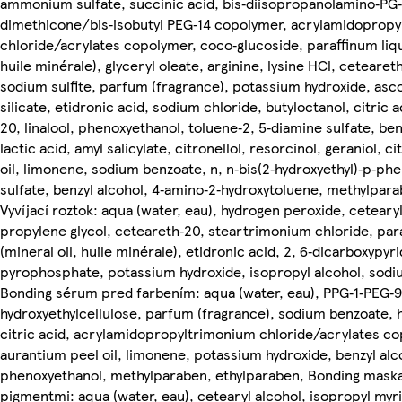
ammonium sulfate, succinic acid, bis‑diisopropanolamino‑PG
dimethicone/bis‑isobutyl PEG‑14 copolymer, acrylamidoprop
chloride/acrylates copolymer, coco‑glucoside, paraffinum liqu
huile minérale), glyceryl oleate, arginine, lysine HCl, cetearet
sodium sulfite, parfum (fragrance), potassium hydroxide, asc
silicate, etidronic acid, sodium chloride, butyloctanol, citric 
20, linalool, phenoxyethanol, toluene‑2, 5‑diamine sulfate, benz
lactic acid, amyl salicylate, citronellol, resorcinol, geraniol, 
oil, limonene, sodium benzoate, n, n‑bis(2‑hydroxyethyl)‑p‑ph
sulfate, benzyl alcohol, 4‑amino‑2‑hydroxytoluene, methylpara
Vyvíjací roztok: aqua (water, eau), hydrogen peroxide, cetearyl
propylene glycol, ceteareth‑20, steartrimonium chloride, par
(mineral oil, huile minérale), etidronic acid, 2, 6‑dicarboxypyr
pyrophosphate, potassium hydroxide, isopropyl alcohol, sodi
Bonding sérum pred farbením: aqua (water, eau), PPG‑1‑PEG‑9 l
hydroxyethylcellulose, parfum (fragrance), sodium benzoate,
citric acid, acrylamidopropyltrimonium chloride/acrylates co
aurantium peel oil, limonene, potassium hydroxide, benzyl alc
phenoxyethanol, methylparaben, ethylparaben, Bonding mask
pigmentmi: aqua (water, eau), cetearyl alcohol, isopropyl myri