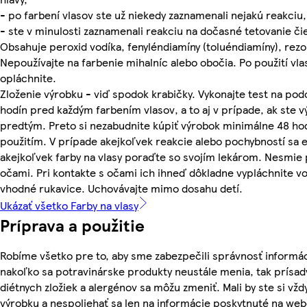
- po farbení vlasov ste už niekedy zaznamenali nejakú reakciu,
- ste v minulosti zaznamenali reakciu na dočasné tetovanie č
Obsahuje peroxid vodíka, fenyléndiamíny (toluéndiamíny), rezo
Nepoužívajte na farbenie mihalníc alebo obočia. Po použití vl
opláchnite.
Zloženie výrobku - viď spodok krabičky. Vykonajte test na podo
hodín pred každým farbením vlasov, a to aj v prípade, ak ste v
predtým. Preto si nezabudnite kúpiť výrobok minimálne 48 ho
použitím. V prípade akejkoľvek reakcie alebo pochybností sa 
akejkoľvek farby na vlasy poraďte so svojím lekárom. Nesmie 
očami. Pri kontakte s očami ich ihneď dôkladne vypláchnite vo
vhodné rukavice. Uchovávajte mimo dosahu detí.
Ukázať všetko Farby na vlasy
Príprava a použitie
Robíme všetko pre to, aby sme zabezpečili správnosť informác
nakoľko sa potravinárske produkty neustále menia, tak prísady
diétnych zložiek a alergénov sa môžu zmeniť. Mali by ste si vžd
výrobku a nespoliehať sa len na informácie poskytnuté na we