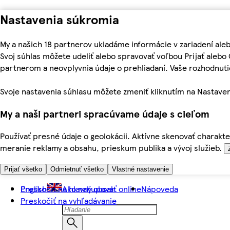
Nastavenia súkromia
My a našich 18 partnerov ukladáme informácie v zariadení ale
Svoj súhlas môžete udeliť alebo spravovať voľbou Prijať aleb
partnerom a neovplyvnia údaje o prehliadaní. Vaše rozhodnu
Svoje nastavenia súhlasu môžete zmeniť kliknutím na Nastaven
My a naši partneri spracúvame údaje s cieľom
Používať presné údaje o geolokácii. Aktívne skenovať charakter
meranie reklamy a obsahu, prieskum publika a vývoj služieb.
Prijať všetko
Odmietnuť všetko
Vlastné nastavenie
Preskočiť na hlavný obsah
English
Ako nakupovať online
Nápoveda
Preskočiť na vyhľadávanie