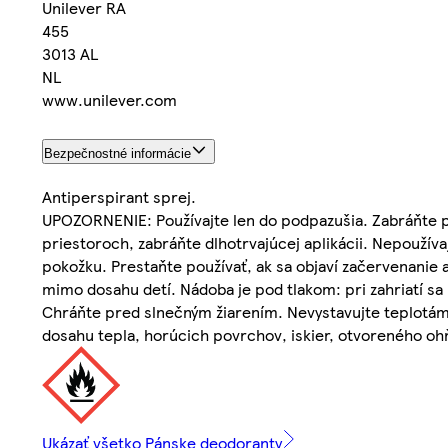
Unilever RA
455
3013 AL
NL
www.unilever.com
Bezpečnostné informácie
Antiperspirant sprej.
UPOZORNENIE: Používajte len do podpazušia. Zabráňte p
priestoroch, zabráňte dlhotrvajúcej aplikácii. Nepoužíva
pokožku. Prestaňte používať, ak sa objaví začervenani
mimo dosahu detí. Nádoba je pod tlakom: pri zahriatí sa
Chráňte pred slnečným žiarením. Nevystavujte teplotám 
dosahu tepla, horúcich povrchov, iskier, otvoreného ohňa
Ukázať všetko Pánske deodoranty