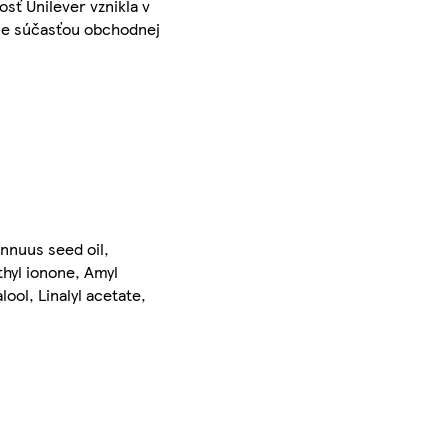
sť Unilever vznikla v
- je súčasťou obchodnej
nnuus seed oil,
hyl ionone, Amyl
ool, Linalyl acetate,