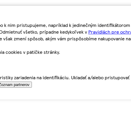
bo k nim pristupujeme, napríklad k jedinečným identifikátoro
o Odmietnuť všetko, prípadne kedykoľvek v
Pravidlách pre ochr
tie však zmení spôsob, akým vám prispôsobíme nakupovanie n
ia cookies v pätičke stránky.
istiky zariadenia na identifikáciu. Ukladať a/alebo pristupova
Zoznam partnerov