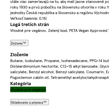
stále viac zameriavajú na to, aby mali jasne stanovené 
roku 1930 a prvú pobočku na Slovensku otvorila v roku 19
jednotky Česká republika a Slovensko a regiónu Východná
Veľkosť balenia: 0.15l
Logá tretích strán
Vhodné pre vegánov, Zelený bod, PETA Vegan Approved T
Zloženie
Zloženie
Butane, Isobutane, Propane, Isohexadecane, PPG-14 but
Disteardimonium hectorite, C12-15 alkyl benzoate, Glyc
salicylate, Benzyl alcohol, Benzyl salicylate, Coumarin, E
Pogostemon cablin oil, Tetramethyl acetyloctahydronap
Kategória
Vhodné pre vegánov
Skladovanie a príprava