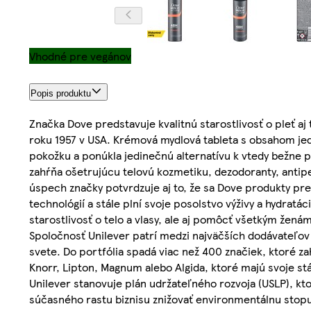
Vhodné pre vegánov
Popis produktu
Značka Dove predstavuje kvalitnú starostlivosť o pleť a
roku 1957 v USA. Krémová mydlová tableta s obsahom jed
pokožku a ponúkla jedinečnú alternatívu k vtedy bežne 
zahŕňa ošetrujúcu telovú kozmetiku, dezodoranty, antip
úspech značky potvrdzuje aj to, že sa Dove produkty pr
technológií a stále plní svoje posolstvo výživy a hydrat
starostlivosť o telo a vlasy, ale aj pomôcť všetkým ženám
Spoločnosť Unilever patrí medzi najväčších dodávateľov 
svete. Do portfólia spadá viac než 400 značiek, ktoré z
Knorr, Lipton, Magnum alebo Algida, ktoré majú svoje 
Unilever stanovuje plán udržateľného rozvoja (USLP), kto
súčasného rastu biznisu znižovať environmentálnu stopu