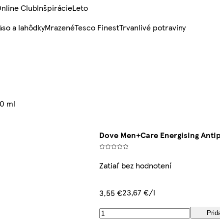
nline Club
Inšpirácie
Leto
so a lahôdky
Mrazené
Tesco Finest
Trvanlivé potraviny
50 ml
Dove Men+Care Energising Antip
Zatiaľ bez hodnotení
23,67 €/l
3,55 €
Prid