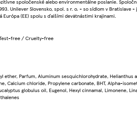
pozitívne spoločenské alebo environmentálne poslanie. Spoločno
93. Unilever Slovensko, spol. s r. o. - so sídlom v Bratislave 
 Európa (EE) spolu s ďalšími devätnástimi krajinami.
est-free / Cruelty-free
yl ether, Parfum, Aluminum sesquichlorohydrate, Helianthus a
ine, Calcium chloride, Propylene carbonate, BHT, Alpha-isomet
ucalyptus globulus oil, Eugenol, Hexyl cinnamal, Limonene, Linal
hthalenes