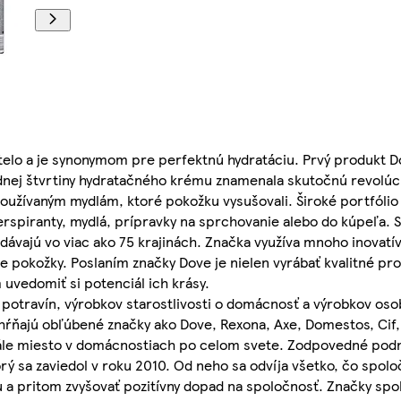
j telo a je synonymom pre perfektnú hydratáciu. Prvý produkt D
nej štvrtiny hydratačného krému znamenala skutočnú revolúciu
používaným mydlám, ktoré pokožku vysušovali. Široké portfóli
erspiranty, mydlá, prípravky na sprchovanie alebo do kúpeľa. 
edávajú vo viac ako 75 krajinách. Značka využíva mnoho inovat
ácie pokožky. Poslaním značky Dove je nielen vyrábať kvalitné p
 uvedomiť si potenciál ich krásy.
potravín, výrobkov starostlivosti o domácnosť a výrobkov osob
ahŕňajú obľúbené značky ako Dove, Rexona, Axe, Domestos, Cif,
stále miesto v domácnostiach po celom svete. Zodpovedné podn
rý sa zaviedol v roku 2010. Od neho sa odvíja všetko, čo spoloč
 a pritom zvyšovať pozitívny dopad na spoločnosť. Značky spol