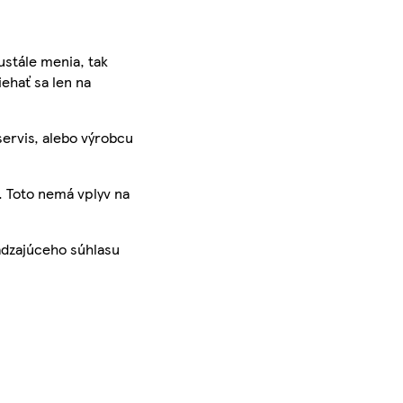
ustále menia, tak
iehať sa len na
servis, alebo výrobcu
. Toto nemá vplyv na
ádzajúceho súhlasu