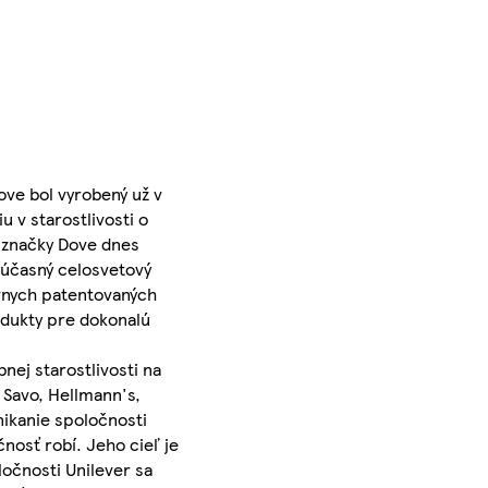
ove bol vyrobený už v
 v starostlivosti o
o značky Dove dnes
Súčasný celosvetový
ívnych patentovaných
rodukty pre dokonalú
nej starostlivosti na
 Savo, Hellmann's,
ikanie spoločnosti
nosť robí. Jeho cieľ je
očnosti Unilever sa