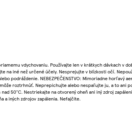
riamemu vdychovaniu. Používajte len v krátkych dávkach v do
jte na iné než určené účely. Nesprejujte v blízkosti očí. Nepo
e alebo podráždenie. NEBEZPEČENSTVO: Mimoriadne horľavý ae
 môže roztrhnúť. Neprepichujte alebo nespaľujte ju, a to ani 
nad 50°C. Nestriekajte na otvorený oheň ani iný zdroj zapále
 a iných zdrojov zapálenia. Nefajčite.