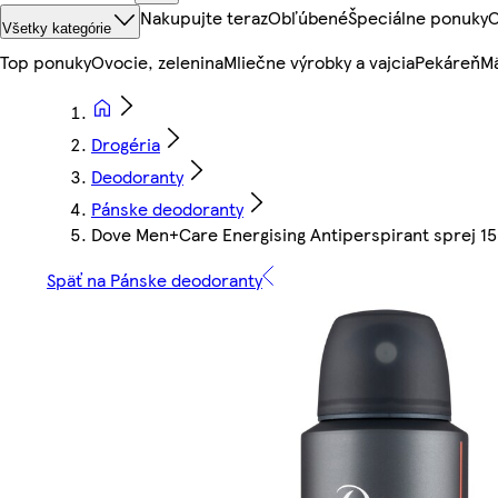
Nakupujte teraz
Obľúbené
Špeciálne ponuky
O
Všetky kategórie
Top ponuky
Ovocie, zelenina
Mliečne výrobky a vajcia
Pekáreň
Mä
Drogéria
Deodoranty
Pánske deodoranty
Dove Men+Care Energising Antiperspirant sprej 1
Späť na Pánske deodoranty