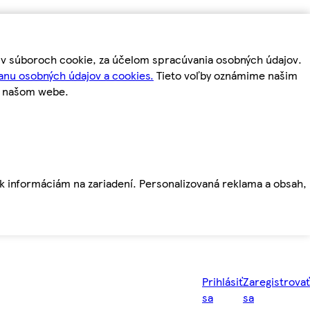
m v súboroch cookie, za účelom spracúvania osobných údajov.
anu osobných údajov a cookies.
Tieto voľby oznámime našim
a našom webe.
ť k informáciám na zariadení. Personalizovaná reklama a obsah,
Prihlásiť
Zaregistrovať
sa
sa