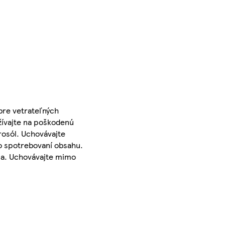
bre vetrateľných
užívajte na poškodenú
rosól. Uchovávajte
po spotrebovaní obsahu.
nia. Uchovávajte mimo