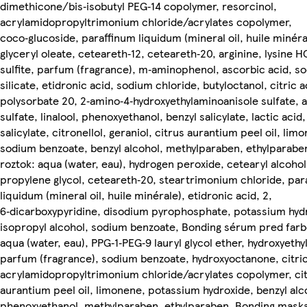
dimethicone/bis‑isobutyl PEG‑14 copolymer, resorcinol,
acrylamidopropyltrimonium chloride/acrylates copolymer,
coco‑glucoside, paraffinum liquidum (mineral oil, huile minéra
glyceryl oleate, ceteareth‑12, ceteareth‑20, arginine, lysine H
sulfite, parfum (fragrance), m‑aminophenol, ascorbic acid, s
silicate, etidronic acid, sodium chloride, butyloctanol, citric a
polysorbate 20, 2‑amino‑4‑hydroxyethylaminoanisole sulfate
sulfate, linalool, phenoxyethanol, benzyl salicylate, lactic acid
salicylate, citronellol, geraniol, citrus aurantium peel oil, lim
sodium benzoate, benzyl alcohol, methylparaben, ethylparaben
roztok: aqua (water, eau), hydrogen peroxide, cetearyl alcohol
propylene glycol, ceteareth‑20, steartrimonium chloride, par
liquidum (mineral oil, huile minérale), etidronic acid, 2,
6‑dicarboxypyridine, disodium pyrophosphate, potassium hyd
isopropyl alcohol, sodium benzoate, Bonding sérum pred far
aqua (water, eau), PPG‑1‑PEG‑9 lauryl glycol ether, hydroxyethy
parfum (fragrance), sodium benzoate, hydroxyoctanone, citric
acrylamidopropyltrimonium chloride/acrylates copolymer, ci
aurantium peel oil, limonene, potassium hydroxide, benzyl alc
phenoxyethanol, methylparaben, ethylparaben, Bonding mask