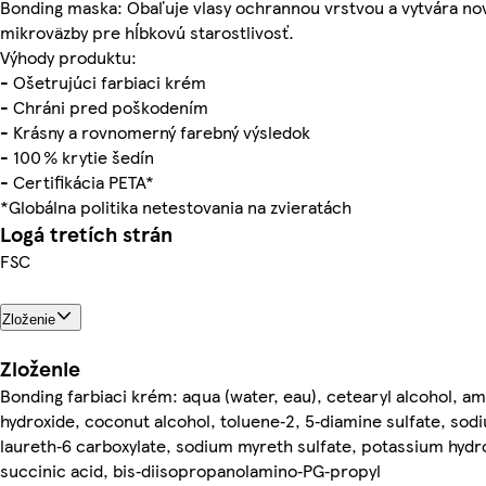
Bonding maska: Obaľuje vlasy ochrannou vrstvou a vytvára no
mikroväzby pre hĺbkovú starostlivosť.
Výhody produktu:
- Ošetrujúci farbiaci krém
- Chráni pred poškodením
- Krásny a rovnomerný farebný výsledok
- 100 % krytie šedín
- Certifikácia PETA*
*Globálna politika netestovania na zvieratách
Logá tretích strán
FSC
Zloženie
Zloženie
Bonding farbiaci krém: aqua (water, eau), cetearyl alcohol, 
hydroxide, coconut alcohol, toluene‑2, 5‑diamine sulfate, sod
laureth‑6 carboxylate, sodium myreth sulfate, potassium hydr
succinic acid, bis‑diisopropanolamino‑PG‑propyl