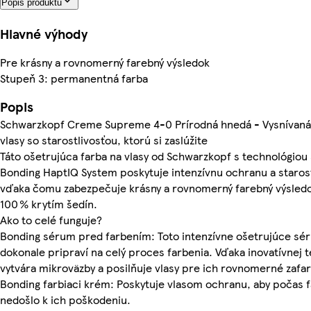
Popis produktu
Hlavné výhody
Pre krásny a rovnomerný farebný výsledok
Stupeň 3: permanentná farba
Popis
Schwarzkopf Creme Supreme 4-0 Prírodná hnedá - Vysnívaná
vlasy so starostlivosťou, ktorú si zaslúžite
Táto ošetrujúca farba na vlasy od Schwarzkopf s technológiou
Bonding HaptIQ System poskytuje intenzívnu ochranu a starost
vďaka čomu zabezpečuje krásny a rovnomerný farebný výsled
100 % krytím šedín.
Ako to celé funguje?
Bonding sérum pred farbením: Toto intenzívne ošetrujúce sé
dokonale pripraví na celý proces farbenia. Vďaka inovatívnej t
vytvára mikroväzby a posilňuje vlasy pre ich rovnomerné zafa
Bonding farbiaci krém: Poskytuje vlasom ochranu, aby počas 
nedošlo k ich poškodeniu.