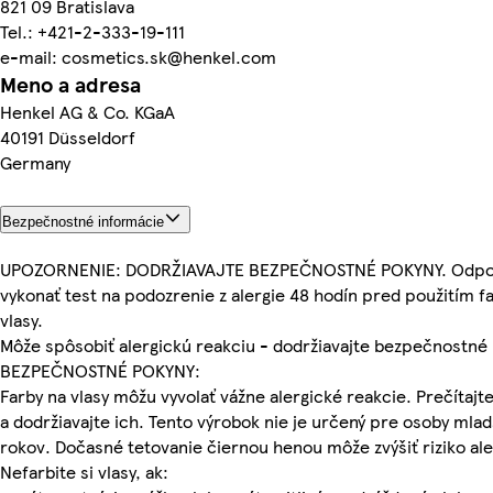
821 09 Bratislava
Tel.: +421-2-333-19-111
e-mail: cosmetics.sk@henkel.com
Meno a adresa
Henkel AG & Co. KGaA
40191 Düsseldorf
Germany
Bezpečnostné informácie
UPOZORNENIE: DODRŽIAVAJTE BEZPEČNOSTNÉ POKYNY. Odp
vykonať test na podozrenie z alergie 48 hodín pred použitím f
vlasy.
Môže spôsobiť alergickú reakciu - dodržiavajte bezpečnostné 
BEZPEČNOSTNÉ POKYNY:
Farby na vlasy môžu vyvolať vážne alergické reakcie. Prečítajte
a dodržiavajte ich. Tento výrobok nie je určený pre osoby mlad
rokov. Dočasné tetovanie čiernou henou môže zvýšiť riziko ale
Nefarbite si vlasy, ak: