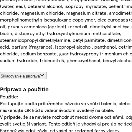
(water, eau), cetearyl alcohol, isopropyl myristate, behentri
chloride, magnesium chloride, magnesium citrate, amodimet
morpholinomethyl silsesquioxane copolymer, olea europaea (ol
oil, prunus armeniaca (apricot) kernel oil, dimethylsilanol hya
biotin, distearoylethyl hydroxyethylmonium methosulfate,
stearamidopropyl dimethylamine, cetyl palmitate, dimethicone
acid, parfum (fragrance), isopropyl alcohol, panthenol, cetr
chloride, sodium benzoate, guar hydroxypropyltrimonium chlo
sodium hydroxide, trideceth‑5, phenoxyethanol, benzyl alcoho
Skladovanie a príprava
Príprava a použitie
Použitie:
Postupujte podľa priloženého návodu vo vnútri balenia, alebo
naskenujte QR kód s videonávodom uvedený na obale.
V prípade, že sa neviete rozhodnúť medzi dvoma odtieňmi, 
zvoliť svetlejší variant. Tento odtieň je vhodný aj pre úplne šed
Farebný výsledok závisí od vašej prirodzenej farby vlasov.