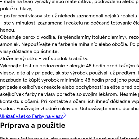
- máte na tvári vyrážky alebo máte citlivú, podráždenú alebo
pokožku hlavy,
- po farbení vlasov ste už niekedy zaznamenali nejakú reakciu,
- ste v minulosti zaznamenali reakciu na dočasné tetovanie č
henou.
Obsahuje peroxid vodíka, fenyléndiamíny (toluéndiamíny), rezo
amoniak. Nepoužívajte na farbenie mihalníc alebo obočia. Po p
vlasy dôkladne opláchnite.
Zloženie výrobku - viď spodok krabičky.
Vykonajte test na podozrenie z alergie 48 hodín pred každým 
vlasov, a to aj v prípade, ak ste výrobok používali už predtým. 
nezabudnite kúpiť výrobok minimálne 48 hodín pred jeho použ
prípade akejkoľvek reakcie alebo pochybností sa ešte pred p
akejkoľvek farby na vlasy poraďte so svojím lekárom. Nesmie 
kontaktu s očami. Pri kontakte s očami ich ihneď dôkladne vy
vodou. Používajte vhodné rukavice. Uchovávajte mimo dosahu 
Ukázať všetko Farby na vlasy
Príprava a použitie
Robíme všetko pre to, aby sme zabezpečili správnosť informác