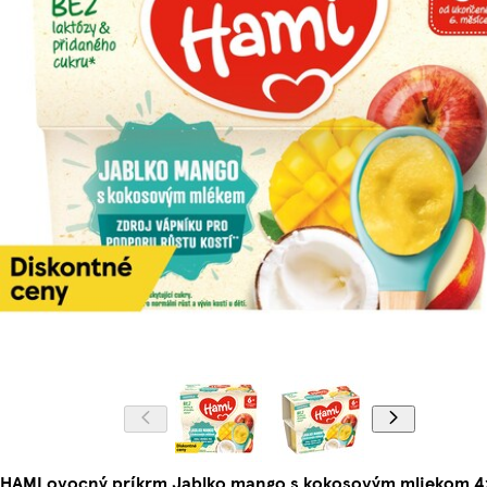
HAMI ovocný príkrm Jablko mango s kokosovým mliekom 4