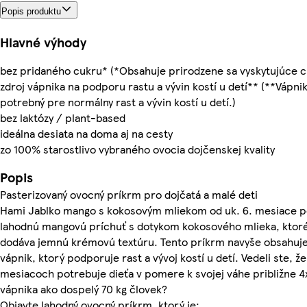
Popis produktu
Hlavné výhody
bez pridaného cukru* (*Obsahuje prirodzene sa vyskytujúce c
zdroj vápnika na podporu rastu a vývin kostí u detí** (**Vápnik
potrebný pre normálny rast a vývin kostí u detí.)
bez laktózy / plant-based
ideálna desiata na doma aj na cesty
zo 100% starostlivo vybraného ovocia dojčenskej kvality
Popis
Pasterizovaný ovocný príkrm pro dojčatá a malé deti
Hami Jablko mango s kokosovým mliekom od uk. 6. mesiace 
lahodnú mangovú príchuť s dotykom kokosového mlieka, ktor
dodáva jemnú krémovú textúru. Tento príkrm navyše obsahuj
vápnik, ktorý podporuje rast a vývoj kostí u detí. Vedeli ste, že
mesiacoch potrebuje dieťa v pomere k svojej váhe približne 4
vápnika ako dospelý 70 kg človek?
Objavte lahodný ovocný príkrm, ktorý je: