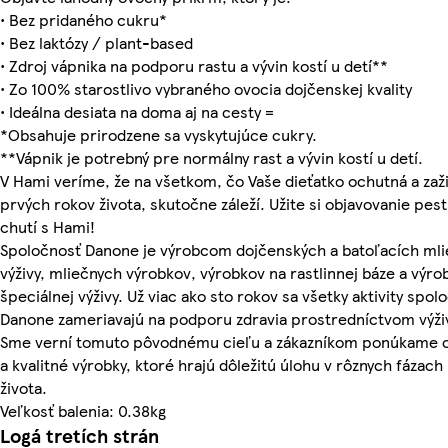
• Bez pridaného cukru*
• Bez laktózy / plant-based
• Zdroj vápnika na podporu rastu a vývin kostí u detí**
• Zo 100% starostlivo vybraného ovocia dojčenskej kvality
• Ideálna desiata na doma aj na cesty =
*Obsahuje prirodzene sa vyskytujúce cukry.
**Vápnik je potrebný pre normálny rast a vývin kostí u detí.
V Hami veríme, že na všetkom, čo Vaše dieťatko ochutná a zaži
prvých rokov života, skutočne záleží. Užite si objavovanie pes
chutí s Hami!
Spoločnosť Danone je výrobcom dojčenských a batoľacích mli
výživy, mliečnych výrobkov, výrobkov na rastlinnej báze a výro
špeciálnej výživy. Už viac ako sto rokov sa všetky aktivity spol
Danone zameriavajú na podporu zdravia prostredníctvom výži
Sme verní tomuto pôvodnému cieľu a zákazníkom ponúkame 
a kvalitné výrobky, ktoré hrajú dôležitú úlohu v rôznych fázach 
života.
Veľkosť balenia: 0.38kg
Logá tretích strán