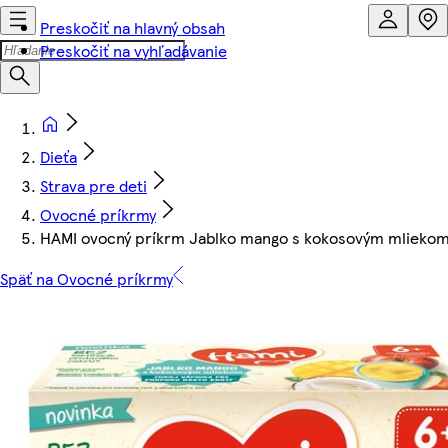
Preskočiť na hlavný obsah
Preskočiť na vyhľadávanie
Dieťa
Strava pre deti
Ovocné príkrmy
HAMI ovocný príkrm Jablko mango s kokosovým mliekom
Späť na Ovocné príkrmy