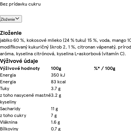
Bez prídavku cukru
Zloženie
Zloženie
jablko 60 %, kokosové mlieko (24 % tuku) 15 %, voda, mango 1
modifikovaný kukuričný škrob 2, 1 %, citronan vápenatý, príro
aróma, kyselina citrónová, kyselina L-askorbová (vitamín C).
Výživové údaje
Výživové hodnoty
100g
%* / 100g
Energia
350 kJ
Energia
83 kcal
Tuky
3.7 g
z toho nasycené mastné
3.2 g
kyseliny
Sacharidy
11 g
z toho cukry
7 g
Vláknina
1.6 g
Bílkoviny
0.7 g