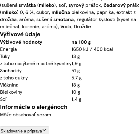
(sušená
srvátka
(
mlieko
), soľ,
syrový
prášok,
čedarový
práš
(
mlieko
) 0, 6 %, cukor,
mliečna
bielkovina, paprika, extrakt z
droždia, aróma, sušená
smotana
, regulátor kyslosti (kyselina
mliečna), korenie, aróma), Voda, Droždie
Výživové údaje
Výživové hodnoty
na 100 g
Energia
1650 kJ / 400 kcal
Tuky
13 g
z toho nasýtené mastné kyseliny
1,9 g
Sacharidy
51 g
z toho cukry
5,7 g
Vláknina
18 g
Bielkoviny
10 g
Soľ
1,4 g
Informácie o alergénoch
Môže obsahovať sezam.
Skladovanie a príprava