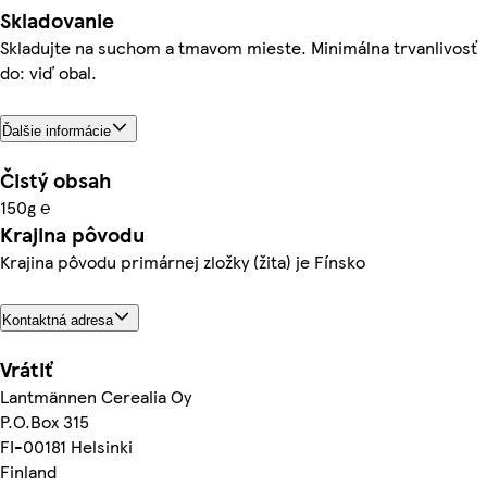
Skladovanie
Skladujte na suchom a tmavom mieste. Minimálna trvanlivosť
do: viď obal.
Ďalšie informácie
Čistý obsah
150g ℮
Krajina pôvodu
Krajina pôvodu primárnej zložky (žita) je Fínsko
Kontaktná adresa
Vrátiť
Lantmännen Cerealia Oy
P.O.Box 315
FI-00181 Helsinki
Finland