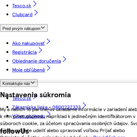
Tesco.sk
Clubcard
Pred prvým nákupom
Ako nakupovať
Registrácia
Objednanie doručenia
Moje obľúbené
Kontaktujte nás
Nastavenia súkromia
Tesco.sk
Zákaznícka linka - 0800222333
My a našich 18 partnerov ukladáme informácie v zariadení ale
Výber obchodu
k nim pristupujeme, napríklad k jedinečným identifikátorom v
súboroch cookie, za účelom spracúvania osobných údajov. Sv
followUs
súhlas môžete udeliť alebo spravovať voľbou Prijať alebo