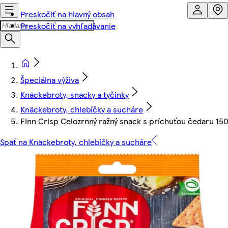
Preskočiť na hlavný obsah
Preskočiť na vyhľadávanie
Špeciálna výživa
Knäckebroty, snacky a tyčinky
Knäckebroty, chlebíčky a sucháre
Finn Crisp Celozrnný ražný snack s príchuťou čedaru 150
Späť na Knäckebroty, chlebíčky a sucháre