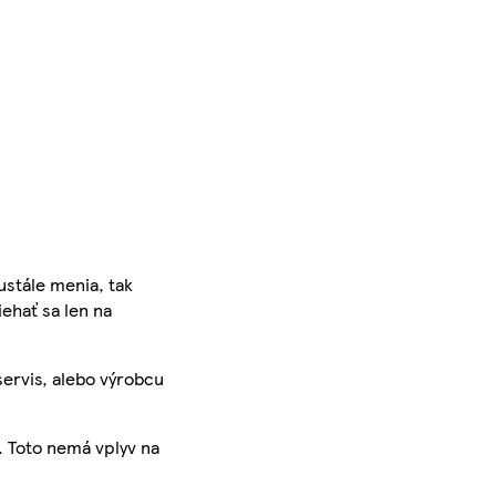
ustále menia, tak
iehať sa len na
servis, alebo výrobcu
. Toto nemá vplyv na