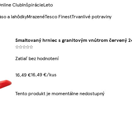
nline Club
Inšpirácie
Leto
so a lahôdky
Mrazené
Tesco Finest
Trvanlivé potraviny
Smaltovaný hrniec s granitovým vnútrom červený 2
Zatiaľ bez hodnotení
16,49 €/kus
16,49 €
Tento produkt je momentálne nedostupný