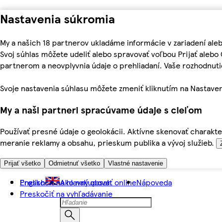
Nastavenia súkromia
My a našich 18 partnerov ukladáme informácie v zariadení ale
Svoj súhlas môžete udeliť alebo spravovať voľbou Prijať aleb
partnerom a neovplyvnia údaje o prehliadaní. Vaše rozhodnu
Svoje nastavenia súhlasu môžete zmeniť kliknutím na Nastaven
My a naši partneri spracúvame údaje s cieľom
Používať presné údaje o geolokácii. Aktívne skenovať charakter
meranie reklamy a obsahu, prieskum publika a vývoj služieb.
Prijať všetko
Odmietnuť všetko
Vlastné nastavenie
Preskočiť na hlavný obsah
English
Ako nakupovať online
Nápoveda
Preskočiť na vyhľadávanie