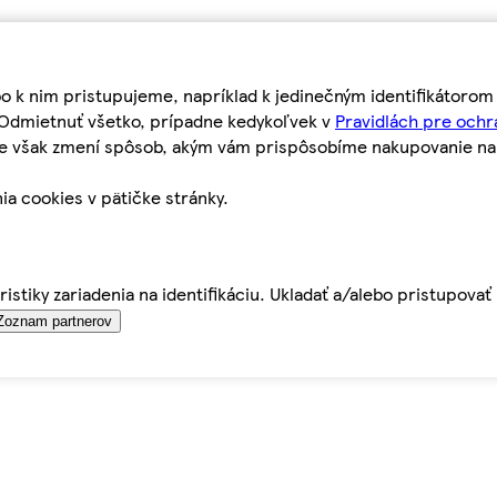
bo k nim pristupujeme, napríklad k jedinečným identifikátoro
o Odmietnuť všetko, prípadne kedykoľvek v
Pravidlách pre ochr
tie však zmení spôsob, akým vám prispôsobíme nakupovanie n
ia cookies v pätičke stránky.
istiky zariadenia na identifikáciu. Ukladať a/alebo pristupova
Zoznam partnerov