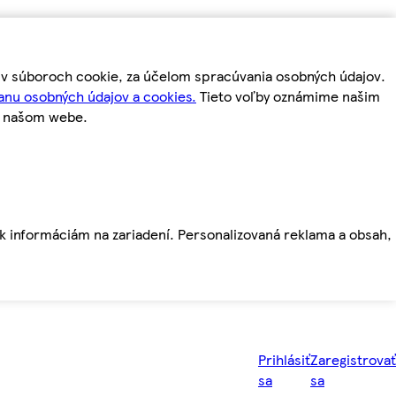
m v súboroch cookie, za účelom spracúvania osobných údajov.
anu osobných údajov a cookies.
Tieto voľby oznámime našim
a našom webe.
ť k informáciám na zariadení. Personalizovaná reklama a obsah,
Prihlásiť
Zaregistrovať
sa
sa