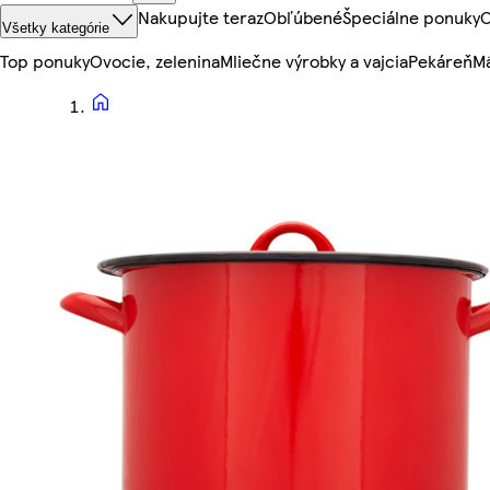
Nakupujte teraz
Obľúbené
Špeciálne ponuky
O
Všetky kategórie
Top ponuky
Ovocie, zelenina
Mliečne výrobky a vajcia
Pekáreň
Mä