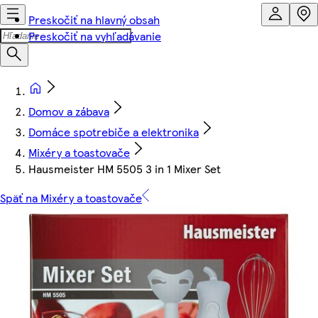
Preskočiť na hlavný obsah
Preskočiť na vyhľadávanie
Domov a zábava
Domáce spotrebiče a elektronika
Mixéry a toastovače
Hausmeister HM 5505 3 in 1 Mixer Set
Späť na Mixéry a toastovače