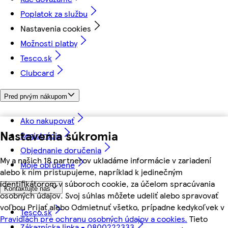
Poplatok za službu
Nastavenia cookies
Možnosti platby
Tesco.sk
Clubcard
Pred prvým nákupom
Ako nakupovať
Nastavenia súkromia
Registrácia
Objednanie doručenia
My a našich 18 partnerov ukladáme informácie v zariadení
Moje obľúbené
alebo k nim pristupujeme, napríklad k jedinečným
identifikátorom v súboroch cookie, za účelom spracúvania
Kontaktujte nás
osobných údajov. Svoj súhlas môžete udeliť alebo spravovať
voľbou Prijať alebo Odmietnuť všetko, prípadne kedykoľvek v
Tesco.sk
Pravidlách pre ochranu osobných údajov a cookies.
Tieto
Zákaznícka linka - 0800222333