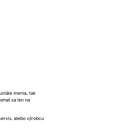
ustále menia, tak
iehať sa len na
servis, alebo výrobcu