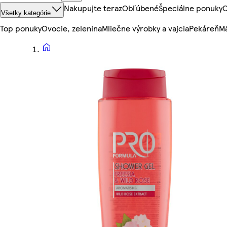
Nakupujte teraz
Obľúbené
Špeciálne ponuky
O
Všetky kategórie
Top ponuky
Ovocie, zelenina
Mliečne výrobky a vajcia
Pekáreň
Mä