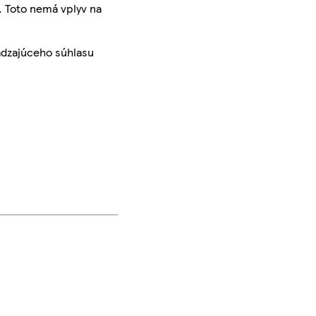
. Toto nemá vplyv na
ádzajúceho súhlasu