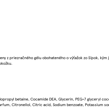
peny z priezračného gélu obohateného o výťažok zo šípok, kým 
okožku.
opropyl betaine, Cocamide DEA, Glycerin, PEG-7 glyceryl coco
arfum, Citronellol, Citric acid, Sodium benzoate, Potassium sor