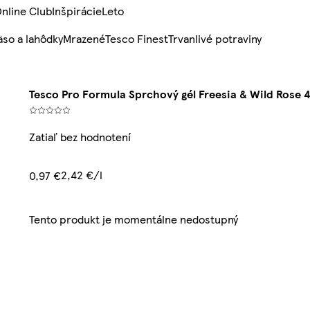
nline Club
Inšpirácie
Leto
so a lahôdky
Mrazené
Tesco Finest
Trvanlivé potraviny
Tesco Pro Formula Sprchový gél Freesia & Wild Rose 
Zatiaľ bez hodnotení
2,42 €/l
0,97 €
Tento produkt je momentálne nedostupný