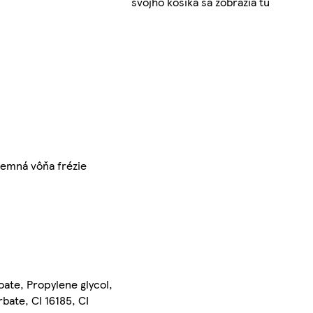
svojho košíka sa zobrazia tu
jemná vôňa frézie
ate, Propylene glycol,
bate, CI 16185, CI