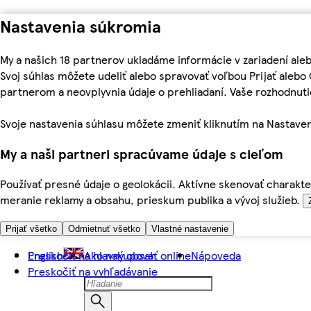
Nastavenia súkromia
My a našich 18 partnerov ukladáme informácie v zariadení ale
Svoj súhlas môžete udeliť alebo spravovať voľbou Prijať aleb
partnerom a neovplyvnia údaje o prehliadaní. Vaše rozhodnu
Svoje nastavenia súhlasu môžete zmeniť kliknutím na Nastaven
My a naši partneri spracúvame údaje s cieľom
Používať presné údaje o geolokácii. Aktívne skenovať charakter
meranie reklamy a obsahu, prieskum publika a vývoj služieb.
Prijať všetko
Odmietnuť všetko
Vlastné nastavenie
Preskočiť na hlavný obsah
English
Ako nakupovať online
Nápoveda
Preskočiť na vyhľadávanie