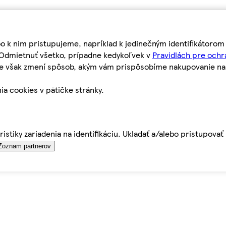
bo k nim pristupujeme, napríklad k jedinečným identifikátoro
o Odmietnuť všetko, prípadne kedykoľvek v
Pravidlách pre ochr
tie však zmení spôsob, akým vám prispôsobíme nakupovanie n
ia cookies v pätičke stránky.
istiky zariadenia na identifikáciu. Ukladať a/alebo pristupova
Zoznam partnerov