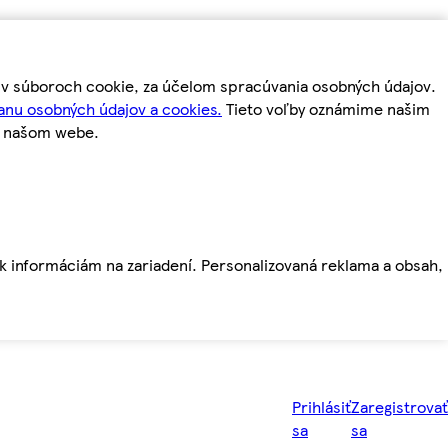
m v súboroch cookie, za účelom spracúvania osobných údajov.
anu osobných údajov a cookies.
Tieto voľby oznámime našim
a našom webe.
ť k informáciám na zariadení. Personalizovaná reklama a obsah,
Prihlásiť
Zaregistrovať
sa
sa