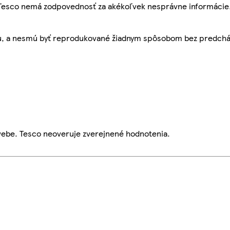
, Tesco nemá zodpovednosť za akékoľvek nesprávne informácie
bu, a nesmú byť reprodukované žiadnym spôsobom bez predch
webe. Tesco neoveruje zverejnené hodnotenia.