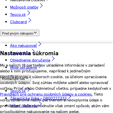
Možnosti platby
Tesco.sk
Clubcard
Pred prvým nákupom
Ako nakupovať
Nastavenia súkromia
Registrácia
Objednanie doručenia
My a našich 18 partnerov ukladáme informácie v zariadení
Moje obľúbené
alebo k nim pristupujeme, napríklad k jedinečným
identifikátorom v súboroch cookie, za účelom spracúvania
Kontaktujte nás
osobných údajov. Svoj súhlas môžete udeliť alebo spravovať
voľbou Prijať alebo Odmietnuť všetko, prípadne kedykoľvek v
Tesco.sk
Pravidlách pre ochranu osobných údajov a cookies.
Tieto
Zákaznícka linka - 0800222333
voľby oznámime našim partnerom a neovplyvnia údaje o
Výber obchodu
prehliadaní. Vaše rozhodnutie však zmení spôsob, akým vám
prispôsobíme nakupovanie na našom webe.