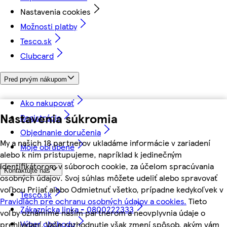
Nastavenia cookies
Možnosti platby
Tesco.sk
Clubcard
Pred prvým nákupom
Ako nakupovať
Nastavenia súkromia
Registrácia
Objednanie doručenia
My a našich 18 partnerov ukladáme informácie v zariadení
Moje obľúbené
alebo k nim pristupujeme, napríklad k jedinečným
identifikátorom v súboroch cookie, za účelom spracúvania
Kontaktujte nás
osobných údajov. Svoj súhlas môžete udeliť alebo spravovať
voľbou Prijať alebo Odmietnuť všetko, prípadne kedykoľvek v
Tesco.sk
Pravidlách pre ochranu osobných údajov a cookies.
Tieto
Zákaznícka linka - 0800222333
voľby oznámime našim partnerom a neovplyvnia údaje o
Výber obchodu
prehliadaní. Vaše rozhodnutie však zmení spôsob, akým vám