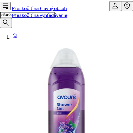
Preskočiť na hlavný obsah
Preskočiť na vyhľadávanie